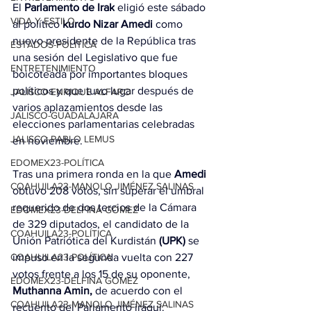
El 
Parlamento de Irak
 eligió este sábado 
VIDA Y ESTILO
al político 
kurdo Nizar Amedi
 como 
nuevo presidente de la República tras 
ESTADOS-POLÍTICA
una sesión del Legislativo que fue 
ENTRETENIMIENTO
boicoteada por importantes bloques 
políticos y que tuvo lugar después de 
JALISCO-ENRIQUE ALFARO
varios aplazamientos desde las 
JALISCO-GUADALAJARA
elecciones parlamentarias celebradas 
JALISCO-PABLO LEMUS
en noviembre.
EDOMEX23-POLÍTICA
Tras una primera ronda en la que 
Amedi
COAHUILA23-MANOLO JIMÉNEZ SALINAS
obtuvo 208 votos, sin superar el umbral 
requerido de dos tercios de la Cámara 
EDOMEX23-DELFINA GÓMEZ
de 329 diputados, el candidato de la 
COAHUILA23-POLÍTICA
Unión Patriótica del Kurdistán 
(UPK)
 se 
impuso en la segunda vuelta con 227 
COAHUILA23-POLÍTICA
votos frente a los 15 de su oponente, 
EDOMEX23-DELFINA GÓMEZ
Muthanna Amin,
 de acuerdo con el 
COAHUILA23-MANOLO JIMÉNEZ SALINAS
recuento del Parlamento iraquí.