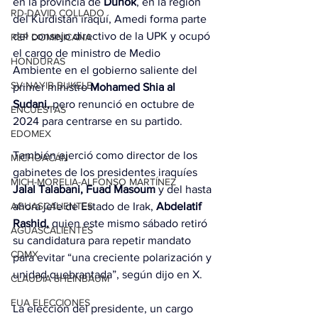
en la provincia de 
Duhok
, en la región 
RD-DAVID COLLADO
del Kurdistán iraquí, Amedi forma parte 
del consejo directivo de la UPK y ocupó 
REP DOMINICANA
el cargo de ministro de Medio 
HONDURAS
Ambiente en el gobierno saliente del 
SV-NAYIB BUKELE
primer ministro 
Mohamed Shia al 
Sudani,
 pero renunció en octubre de 
ENCUESTAS
2024 para centrarse en su partido.
EDOMEX
También ejerció como director de los 
MICHOACÁN
gabinetes de los presidentes iraquíes 
MICH-MORELIA-ALFONSO MARTÍNEZ
Jalal Talabani, Fuad Masoum
 y del hasta 
ahora jefe de Estado de Irak, 
Abdelatif 
AGUASCALIENTES
Rashid,
 quien este mismo sábado retiró 
AGUASCALIENTES
su candidatura para repetir mandato 
CDMX
para evitar “una creciente polarización y 
unidad quebrantada”, según dijo en X.
CLAUDIA SHEINBAUM
EUA ELECCIONES
La elección del presidente, un cargo 