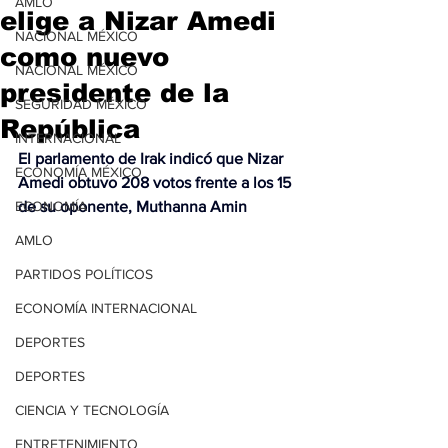
AMLO
elige a Nizar Amedi
NACIONAL MÉXICO
como nuevo
NACIONAL MÉXICO
presidente de la
SEGURIDAD MÉXICO
República
INTERNACIONAL
El parlamento de Irak indicó que Nizar 
ECONOMÍA MÉXICO
Amedi obtuvo 208 votos frente a los 15 
ECONOMÍA
de su oponente, Muthanna Amin
AMLO
PARTIDOS POLÍTICOS
ECONOMÍA INTERNACIONAL
DEPORTES
DEPORTES
CIENCIA Y TECNOLOGÍA
ENTRETENIMIENTO