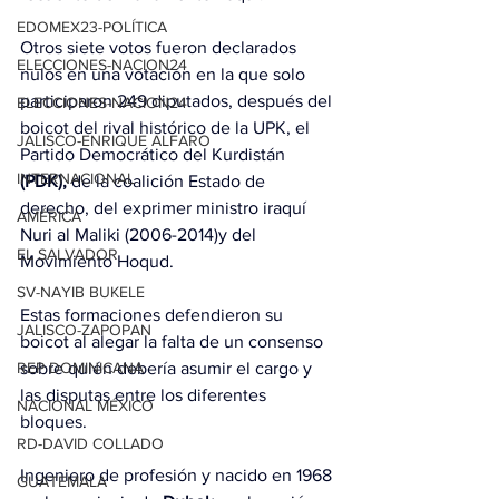
EDOMEX23-POLÍTICA
Otros siete votos fueron declarados 
ELECCIONES-NACION24
nulos en una votación en la que solo 
participaron 249 diputados, después del 
ELECCIONES-NACION24
boicot del rival histórico de la UPK, el 
JALISCO-ENRIQUE ALFARO
Partido Democrático del Kurdistán 
INTERNACIONAL
(PDK),
 de la coalición Estado de 
derecho, del exprimer ministro iraquí 
AMÉRICA
Nuri al Maliki (2006-2014)y del 
EL SALVADOR
Movimiento Hoqud.
SV-NAYIB BUKELE
Estas formaciones defendieron su 
JALISCO-ZAPOPAN
boicot al alegar la falta de un consenso 
sobre quién debería asumir el cargo y 
REP DOMINICANA
las disputas entre los diferentes 
NACIONAL MÉXICO
bloques.
RD-DAVID COLLADO
Ingeniero de profesión y nacido en 1968 
GUATEMALA