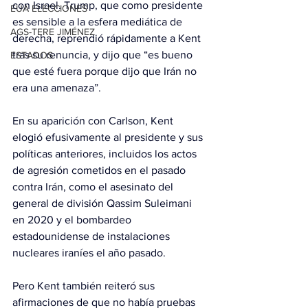
con Israel. Trump, que como presidente 
EUA ELECCIONES
es sensible a la esfera mediática de 
AGS-TERE JIMÉNEZ
derecha, reprendió rápidamente a Kent 
tras su renuncia, y dijo que “es bueno 
ESTADOS
que esté fuera porque dijo que Irán no 
era una amenaza”.
En su aparición con Carlson, Kent 
elogió efusivamente al presidente y sus 
políticas anteriores, incluidos los actos 
de agresión cometidos en el pasado 
contra Irán, como el asesinato del 
general de división Qassim Suleimani 
en 2020 y el bombardeo 
estadounidense de instalaciones 
nucleares iraníes el año pasado.
Pero Kent también reiteró sus 
afirmaciones de que no había pruebas 