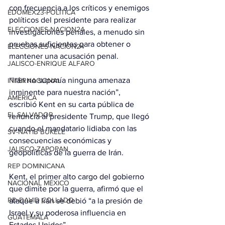
con frecuencia a los críticos y enemigos 
EDOMEX23-POLÍTICA
políticos del presidente para realizar 
ELECCIONES-NACION24
investigaciones penales, a menudo sin 
pruebas suficientes para obtener o 
ELECCIONES-NACION24
mantener una acusación penal.
JALISCO-ENRIQUE ALFARO
“Irán no suponía ninguna amenaza 
INTERNACIONAL
inminente para nuestra nación”, 
AMÉRICA
escribió Kent en su carta pública de 
EL SALVADOR
renuncia al presidente Trump, que llegó 
cuando el mandatario lidiaba con las 
SV-NAYIB BUKELE
consecuencias económicas y 
JALISCO-ZAPOPAN
geopolíticas de la guerra de Irán.
REP DOMINICANA
Kent, el primer alto cargo del gobierno 
NACIONAL MÉXICO
que dimite por la guerra, afirmó que el 
RD-DAVID COLLADO
ataque a Irán se debió “a la presión de 
Israel y su poderosa influencia en 
GUATEMALA
Estados Unidos”.