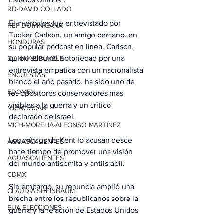
RD-DAVID COLLADO
El miércoles fue entrevistado por 
REP DOMINICANA
Tucker Carlson, un amigo cercano, en 
HONDURAS
su popular pódcast en línea. Carlson, 
quien adquirió notoriedad por una 
SV-NAYIB BUKELE
entrevista empática con un nacionalista 
ENCUESTAS
blanco el año pasado, ha sido uno de 
EDOMEX
los opositores conservadores más 
visibles a la guerra y un crítico 
MICHOACÁN
declarado de Israel.
MICH-MORELIA-ALFONSO MARTÍNEZ
Los críticos de Kent lo acusan desde 
AGUASCALIENTES
hace tiempo de promover una visión 
AGUASCALIENTES
del mundo antisemita y antiisraelí.
CDMX
Sin embargo, su renuncia amplió una 
CLAUDIA SHEINBAUM
brecha entre los republicanos sobre la 
EUA ELECCIONES
guerra y la relación de Estados Unidos 