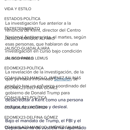
VIDA Y ESTILO
ESTADOS-POLÍTICA
La investigación fue anterior a la 
ENTRETENIMIENTO
renuncia de Kent, director del Centro 
Nacional Antiterrorista, el martes, según 
JALISCO-ENRIQUE ALFARO
esas personas, que hablaron de una 
JALISCO-GUADALAJARA
investigación en curso bajo condición 
de anonimato.
JALISCO-PABLO LEMUS
EDOMEX23-POLÍTICA
La revelación de la investigación, de la 
COAHUILA23-MANOLO JIMÉNEZ SALINAS
que ya había informado 
Semafor
, se 
produjo tras un esfuerzo coordinado del 
EDOMEX23-DELFINA GÓMEZ
gobierno de Donald Trump para 
COAHUILA23-POLÍTICA
desacreditar a Kent como una persona 
indigna de confianza y desleal.
COAHUILA23-POLÍTICA
EDOMEX23-DELFINA GÓMEZ
Bajo el mandato de Trump, el FBI y el 
COAHUILA23-MANOLO JIMÉNEZ SALINAS
Departamento de Justicia han apuntado 