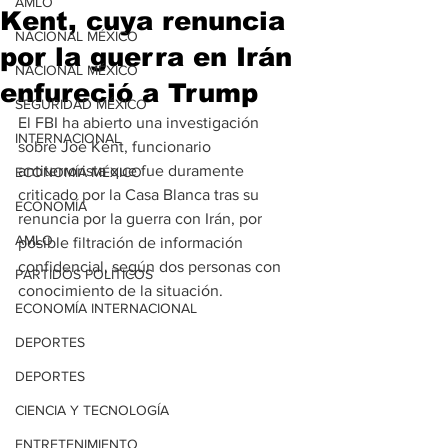
AMLO
Kent, cuya renuncia
NACIONAL MÉXICO
por la guerra en Irán
NACIONAL MÉXICO
enfureció a Trump
SEGURIDAD MÉXICO
El FBI ha abierto una investigación 
INTERNACIONAL
sobre Joe Kent, funcionario 
antiterrorista que fue duramente 
ECONOMÍA MÉXICO
criticado por la Casa Blanca tras su 
ECONOMÍA
renuncia por la guerra con Irán, por 
AMLO
posible filtración de información 
confidencial, según dos personas con 
PARTIDOS POLÍTICOS
conocimiento de la situación.
ECONOMÍA INTERNACIONAL
DEPORTES
DEPORTES
CIENCIA Y TECNOLOGÍA
ENTRETENIMIENTO