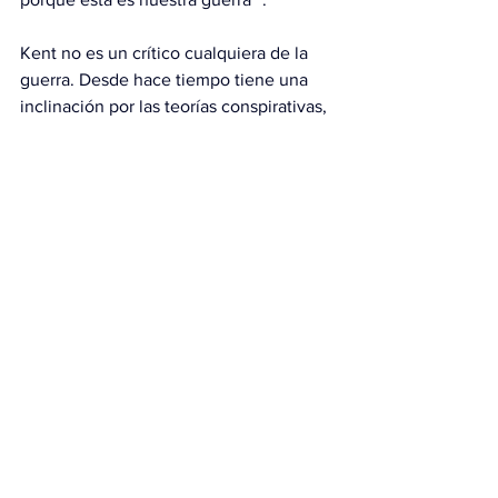
Kent no es un crítico cualquiera de la 
guerra. Desde hace tiempo tiene una 
inclinación por las teorías conspirativas, 
y ha sugerido sin pruebas que agentes 
del FBI podrían haber sido responsables 
de orquestar el atentado del 6 de enero 
de 2021 contra el Capitolio de Estados 
Unidos. Ha rechazado las acusaciones 
de injerencia rusa en las elecciones de 
2016, diciendo que tales acusaciones 
formaban parte del “engaño de Rusia”.
Y en su aparición con Carlson, ambos 
promovieron afirmaciones infundadas 
de que Israel podría haber estado 
implicado en un intento de asesinato de 
Trump en 2024, así como en el 