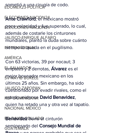
sometió a una cirugía de codo.
EDOMEX23-POLÍTICA
ELECCIONES-NACION24
Ante Crawford
, el mexicano mostró 
poca velocidad y fue superado, lo cual, 
ELECCIONES-NACION24
además de costarle los cinturones 
JALISCO-ENRIQUE ALFARO
mundiales, plantó la duda sobre cuánto 
tiempo le queda en el pugilismo.
INTERNACIONAL
AMÉRICA
Con 63 victorias, 39 por nocaut; 3 
EL SALVADOR
empates y 2 derrotas, 
Álvarez
 es el 
mejor boxeador mexicano en los 
SV-NAYIB BUKELE
últimos 25 años. Sin embargo, ha sido 
JALISCO-ZAPOPAN
cuestionado por evadir rivales, como el 
estadounidense 
David Benavidez
, 
REP DOMINICANA
quien ha retado una y otra vez al tapatío.
NACIONAL MÉXICO
RD-DAVID COLLADO
Benavidez
 tiene el cinturón 
semipesado del 
Consejo Mundial de 
GUATEMALA
Boxeo
 y no parece probable que sea el 