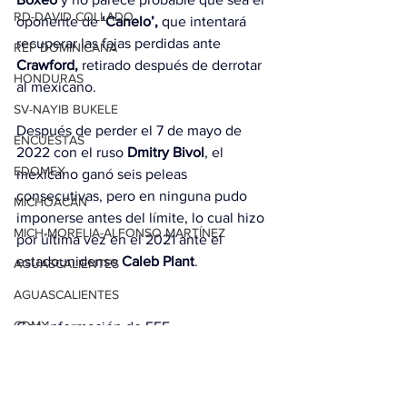
RD-DAVID COLLADO
oponente de 
‘Canelo’,
 que intentará 
recuperar las fajas perdidas ante 
REP DOMINICANA
Crawford,
 retirado después de derrotar 
HONDURAS
al mexicano.
SV-NAYIB BUKELE
Después de perder el 7 de mayo de 
ENCUESTAS
2022 con el ruso 
Dmitry Bivol
, el 
EDOMEX
mexicano ganó seis peleas 
consecutivas, pero en ninguna pudo 
MICHOACÁN
imponerse antes del límite, lo cual hizo 
MICH-MORELIA-ALFONSO MARTÍNEZ
por última vez en el 2021 ante el 
estadounidense 
Caleb Plant
.
AGUASCALIENTES
AGUASCALIENTES
CDMX
Con información de EFE.
CLAUDIA SHEINBAUM
EUA ELECCIONES