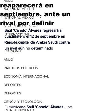
AMLO
reaparecerá en
NACIONAL MÉXICO
septiembre, ante un
NACIONAL MÉXICO
rival por definir
SEGURIDAD MÉXICO
Saúl ‘Canelo’ Álvarez regresará al 
INTERNACIONAL
cuadrilátero el 12 de septiembre en 
Riad, la capital de Arabia Saudí contra 
ECONOMÍA MÉXICO
un rival aún no determinado
ECONOMÍA
AMLO
PARTIDOS POLÍTICOS
ECONOMÍA INTERNACIONAL
DEPORTES
DEPORTES
CIENCIA Y TECNOLOGÍA
El mexicano 
Saúl ‘Canelo’ Álvarez,
 uno 
ENTRETENIMIENTO