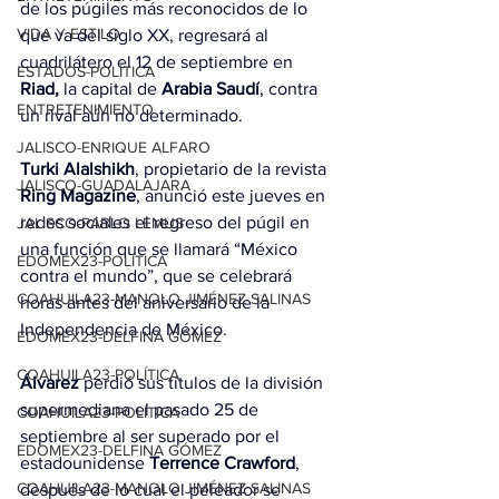
de los púgiles más reconocidos de lo 
VIDA Y ESTILO
que va del siglo XX, regresará al 
cuadrilátero el 12 de septiembre en 
ESTADOS-POLÍTICA
Riad,
 la capital de 
Arabia Saudí
, contra 
ENTRETENIMIENTO
un rival aún no determinado.
JALISCO-ENRIQUE ALFARO
Turki Alalshikh
, propietario de la revista 
JALISCO-GUADALAJARA
Ring Magazine
, anunció este jueves en 
redes sociales el regreso del púgil en 
JALISCO-PABLO LEMUS
una función que se llamará “México 
EDOMEX23-POLÍTICA
contra el mundo”, que se celebrará 
COAHUILA23-MANOLO JIMÉNEZ SALINAS
horas antes del aniversario de la 
Independencia de México.
EDOMEX23-DELFINA GÓMEZ
COAHUILA23-POLÍTICA
Álvarez
 perdió sus títulos de la división 
supermediana el pasado 25 de 
COAHUILA23-POLÍTICA
septiembre al ser superado por el 
EDOMEX23-DELFINA GÓMEZ
estadounidense 
Terrence Crawford
, 
COAHUILA23-MANOLO JIMÉNEZ SALINAS
después de lo cual el peleador se 