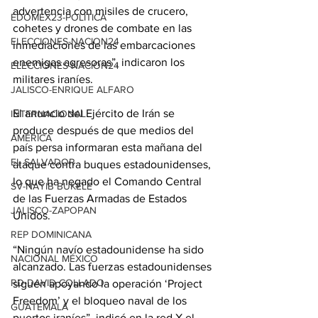
advertencia con misiles de crucero, 
EDOMEX23-POLÍTICA
cohetes y drones de combate en las 
ELECCIONES-NACION24
inmediaciones de las embarcaciones 
enemigas agresoras”, indicaron los 
ELECCIONES-NACION24
militares iraníes.
JALISCO-ENRIQUE ALFARO
El anuncio del Ejército de Irán se 
INTERNACIONAL
produce después de que medios del 
AMÉRICA
país persa informaran esta mañana del 
EL SALVADOR
ataque contra buques estadounidenses, 
lo que ha negado el Comando Central 
SV-NAYIB BUKELE
de las Fuerzas Armadas de Estados 
JALISCO-ZAPOPAN
Unidos.
REP DOMINICANA
“Ningún navío estadounidense ha sido 
NACIONAL MÉXICO
alcanzado. Las fuerzas estadounidenses 
RD-DAVID COLLADO
siguen apoyando la operación ‘Project 
Freedom’ y el bloqueo naval de los 
GUATEMALA
puertos iraníes”, indicó en la red X el 