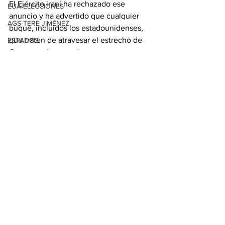
El Ejército iraní ha rechazado ese 
EUA ELECCIONES
anuncio y ha advertido que cualquier 
AGS-TERE JIMÉNEZ
buque, incluidos los estadounidenses, 
que traten de atravesar el estrecho de 
ESTADOS
Ormuz serán atacados.
Con información de EFE
Ver todo
Entradas relacionadas