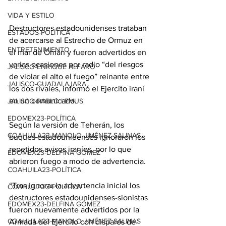
VIDA Y ESTILO
Destructores estadounidenses trataban 
ESTADOS-POLÍTICA
de acercarse al Estrecho de Ormuz en 
ENTRETENIMIENTO
el mar de Omán y fueron advertidos en 
varias ocasiones por radio “del riesgos 
JALISCO-ENRIQUE ALFARO
de violar el alto el fuego” reinante entre 
JALISCO-GUADALAJARA
los dos rivales, informó el Ejercito iraní 
en un comunicado.
JALISCO-PABLO LEMUS
EDOMEX23-POLÍTICA
Según la versión de Teherán, los 
COAHUILA23-MANOLO JIMÉNEZ SALINAS
buques estadounidenses ignoraron los 
repetidos avisos iraníes, por lo que 
EDOMEX23-DELFINA GÓMEZ
abrieron fuego a modo de advertencia.
COAHUILA23-POLÍTICA
“Tras ignorar la advertencia inicial los 
COAHUILA23-POLÍTICA
destructores estadounidenses-sionistas 
EDOMEX23-DELFINA GÓMEZ
fueron nuevamente advertidos por la 
COAHUILA23-MANOLO JIMÉNEZ SALINAS
Armada del Ejército con disparos de 