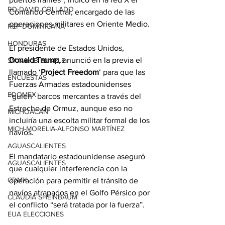
RD-DAVID COLLADO
Comando Central, encargado de las 
operaciones militares en Oriente Medio.
REP DOMINICANA
HONDURAS
El presidente de Estados Unidos, 
Donald
 Trump
, anunció en la previa el 
SV-NAYIB BUKELE
llamado ‘
Project Freedom
‘ para que las 
ENCUESTAS
Fuerzas Armadas estadounidenses 
EDOMEX
“guíen” barcos mercantes a través del 
Estrecho de Ormuz, aunque eso no 
MICHOACÁN
incluiría una escolta militar formal de los 
MICH-MORELIA-ALFONSO MARTÍNEZ
navíos.
AGUASCALIENTES
El mandatario estadounidense aseguró 
AGUASCALIENTES
que cualquier interferencia con la 
CDMX
operación para permitir el tránsito de 
navíos atrapados en el Golfo Pérsico por 
CLAUDIA SHEINBAUM
el conflicto “será tratada por la fuerza”.
EUA ELECCIONES