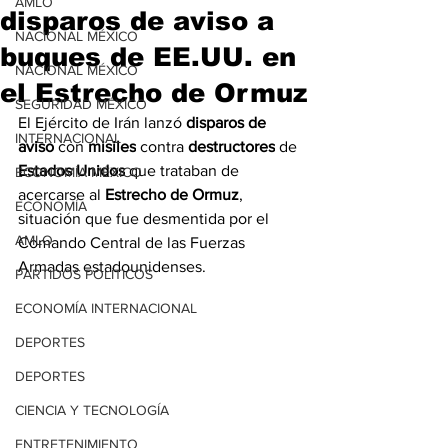
AMLO
disparos de aviso a
NACIONAL MÉXICO
buques de EE.UU. en
NACIONAL MÉXICO
el Estrecho de Ormuz
SEGURIDAD MÉXICO
El Ejército de Irán lanzó
 disparos de 
INTERNACIONAL
aviso
 con 
misiles
 contra 
destructores
 de 
Estados Unidos
 que trataban de 
ECONOMÍA MÉXICO
acercarse al
 Estrecho de Ormuz
, 
ECONOMÍA
situación que fue desmentida por el 
AMLO
Comando Central de las Fuerzas 
Armadas estadounidenses.
PARTIDOS POLÍTICOS
ECONOMÍA INTERNACIONAL
DEPORTES
DEPORTES
CIENCIA Y TECNOLOGÍA
ENTRETENIMIENTO