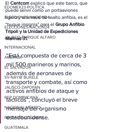
El 
Centcom
 explicó que este barco, que 
EDOMEX23-POLÍTICA
puede servir como un portaaviones 
ligero y una nave de asalto anfibia, es el 
ELECCIONES-NACION24
“buque insignia” para el 
Grupo Anfibio 
ELECCIONES-NACION24
Tripoli y la Unidad de Expediciones 
JALISCO-ENRIQUE ALFARO
Marinas 31.
INTERNACIONAL
“Está compuesta de cerca de 3 
AMÉRICA
mil 500 marineros y marinos, 
EL SALVADOR
además de aeronaves de 
SV-NAYIB BUKELE
transporte y combate, así como 
JALISCO-ZAPOPAN
activos anfibios de ataque y 
REP DOMINICANA
tácticos”, concluyó el breve 
NACIONAL MÉXICO
mensaje del organismo 
estadounidense.
RD-DAVID COLLADO
GUATEMALA