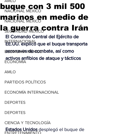
AMLO
buque con 3 mil 500
NACIONAL MÉXICO
marinos en medio de
NACIONAL MÉXICO
la guerra contra Irán
SEGURIDAD MÉXICO
El Comando Central del Ejército de 
INTERNACIONAL
EE.UU. explicó que el buque transporta 
aeronaves de combate, así como 
ECONOMÍA MÉXICO
activos anfibios de ataque y tácticos
ECONOMÍA
AMLO
PARTIDOS POLÍTICOS
ECONOMÍA INTERNACIONAL
DEPORTES
DEPORTES
CIENCIA Y TECNOLOGÍA
Estados Unidos
 desplegó el buque de 
ENTRETENIMIENTO