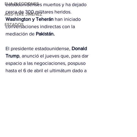
EUA ELECCIONES
estadounidenses muertos y ha dejado 
cerca de 300 militares heridos.
AGS-TERE JIMÉNEZ
Washington y Teherán
 han iniciado 
ESTADOS
conversaciones indirectas con la 
mediación de 
Pakistán.
El presidente estadounidense, 
Donald 
Trump
, anunció el jueves que, para dar 
espacio a las negociaciones, pospuso 
hasta el 6 de abril el ultimátum dado a 
Irán
 para desbloquear el estrecho de 
Ormuz,
 o de lo contrario destruirá sus 
centrales eléctricas.
Con información de EFE.