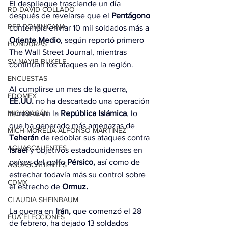
El despliegue trasciende un día 
RD-DAVID COLLADO
después de revelarse que el 
Pentágono
REP DOMINICANA
contempla enviar 10 mil soldados más a 
Oriente Medio
, según reportó primero 
HONDURAS
The Wall Street Journal, mientras 
SV-NAYIB BUKELE
continúan los ataques en la región.
ENCUESTAS
Al cumplirse un mes de la guerra, 
EDOMEX
EE.UU.
 no ha descartado una operación 
terrestre en la 
República Islámica
, lo 
MICHOACÁN
que ha generado más amenazas de 
MICH-MORELIA-ALFONSO MARTÍNEZ
Teherán
 de redoblar sus ataques contra 
AGUASCALIENTES
Israel
 y objetivos estadounidenses en 
países del golfo 
Pérsico,
 así como de 
AGUASCALIENTES
estrechar todavía más su control sobre 
CDMX
el estrecho de 
Ormuz.
CLAUDIA SHEINBAUM
La guerra en 
Irán,
 que comenzó el 28 
EUA ELECCIONES
de febrero, ha dejado 13 soldados 