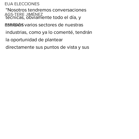
EUA ELECCIONES
“Nosotros tendremos conversaciones 
AGS-TERE JIMÉNEZ
técnicas, obviamente todo el día, y 
también varios sectores de nuestras 
ESTADOS
industrias, como ya lo comenté, tendrán 
la oportunidad de plantear 
directamente sus puntos de vista y sus 
propuestas”, agregó.
Con información de López-Dóriga 
Digital
Ver todo
Entradas relacionadas