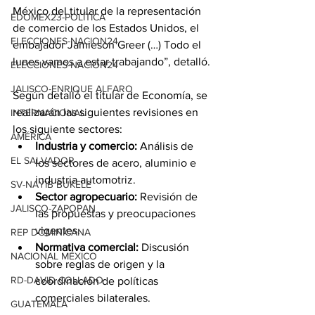
México del titular de la representación 
EDOMEX23-POLÍTICA
de comercio de los Estados Unidos, el 
ELECCIONES-NACION24
embajador Jamieson Greer (…) Todo el 
lunes vamos a estar trabajando”, detalló.
ELECCIONES-NACION24
JALISCO-ENRIQUE ALFARO
Según detalló el titular de Economía, se 
realizarán las siguientes revisiones en 
INTERNACIONAL
los siguiente sectores:
AMÉRICA
Industria y comercio:
 Análisis de 
EL SALVADOR
los sectores de acero, aluminio e 
industria automotriz.
SV-NAYIB BUKELE
Sector agropecuario:
 Revisión de 
JALISCO-ZAPOPAN
las propuestas y preocupaciones 
vigentes.
REP DOMINICANA
Normativa comercial:
 Discusión 
NACIONAL MÉXICO
sobre reglas de origen y la 
RD-DAVID COLLADO
coordinación de políticas 
comerciales bilaterales.
GUATEMALA