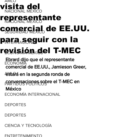
AMLO
visita del
NACIONAL MÉXICO
representante
NACIONAL MÉXICO
comercial de EE.UU.
SEGURIDAD MÉXICO
para seguir con la
INTERNACIONAL
revisión del T-MEC
ECONOMÍA MÉXICO
Ebrard dijo que el representante 
ECONOMÍA
comercial de EE.UU., Jamieson Greer, 
AMLO
estará en la segunda ronda de 
conversaciones sobre el T-MEC en 
PARTIDOS POLÍTICOS
México
ECONOMÍA INTERNACIONAL
DEPORTES
DEPORTES
CIENCIA Y TECNOLOGÍA
ENTRETENIMIENTO