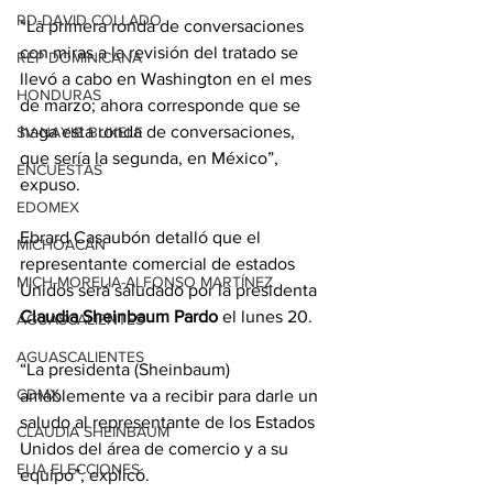
RD-DAVID COLLADO
“La primera ronda de conversaciones 
con miras a la revisión del tratado se 
REP DOMINICANA
llevó a cabo en Washington en el mes 
HONDURAS
de marzo; ahora corresponde que se 
haga esta ronda de conversaciones, 
SV-NAYIB BUKELE
que sería la segunda, en México”, 
ENCUESTAS
expuso.
EDOMEX
Ebrard Casaubón detalló que el 
MICHOACÁN
representante comercial de estados 
MICH-MORELIA-ALFONSO MARTÍNEZ
Unidos será saludado por la presidenta 
Claudia Sheinbaum Pardo
 el lunes 20.
AGUASCALIENTES
AGUASCALIENTES
“La presidenta (Sheinbaum) 
CDMX
amablemente va a recibir para darle un 
saludo al representante de los Estados 
CLAUDIA SHEINBAUM
Unidos del área de comercio y a su 
EUA ELECCIONES
equipo”, explicó.