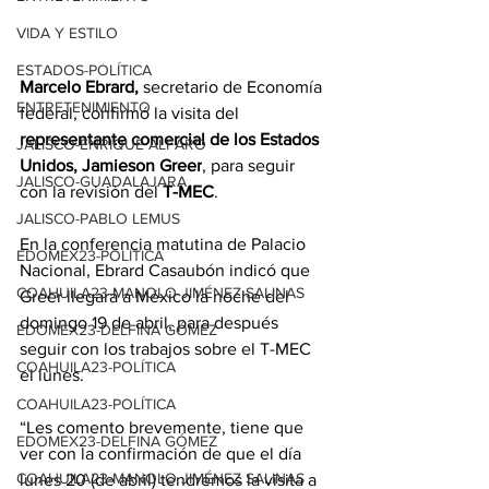
VIDA Y ESTILO
ESTADOS-POLÍTICA
Marcelo
 Ebrard,
 secretario de Economía 
ENTRETENIMIENTO
federal, confirmó la visita del 
representante comercial de los Estados 
JALISCO-ENRIQUE ALFARO
Unidos, Jamieson Greer
, para seguir 
JALISCO-GUADALAJARA
con la revisión del 
T-MEC
.
JALISCO-PABLO LEMUS
En la conferencia matutina de Palacio 
EDOMEX23-POLÍTICA
Nacional, Ebrard Casaubón indicó que 
COAHUILA23-MANOLO JIMÉNEZ SALINAS
Greer llegará a México la noche del 
domingo 19 de abril, para después 
EDOMEX23-DELFINA GÓMEZ
seguir con los trabajos sobre el T-MEC 
COAHUILA23-POLÍTICA
el lunes.
COAHUILA23-POLÍTICA
“Les comento brevemente, tiene que 
EDOMEX23-DELFINA GÓMEZ
ver con la confirmación de que el día 
COAHUILA23-MANOLO JIMÉNEZ SALINAS
lunes 20 (de abril) tendremos la visita a 