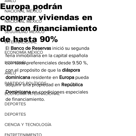
AMLO
Europa podrán
NACIONAL MÉXICO
comprar viviendas en
NACIONAL MÉXICO
RD con financiamiento
SEGURIDAD MÉXICO
de hasta 90%
INTERNACIONAL
El 
Banco de Reservas
 inició su segunda 
ECONOMÍA MÉXICO
feria inmobiliaria en la capital española 
ECONOMÍA
con tasas preferenciales desde 9.50 %, 
con el propósito de que la 
diáspora 
AMLO
dominicana
 residente en 
Europa
 pueda 
PARTIDOS POLÍTICOS
adquirir una propiedad en 
República 
Dominicana
 en condiciones especiales 
ECONOMÍA INTERNACIONAL
de financiamiento.
DEPORTES
DEPORTES
CIENCIA Y TECNOLOGÍA
ENTRETENIMIENTO