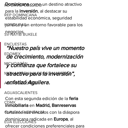
Dominicana
 como un destino atractivo 
RD-DAVID COLLADO
para la 
inversión
, al destacar su 
REP DOMINICANA
estabilidad económica, seguridad 
jurídica y un entorno favorable para los 
HONDURAS
negocios.
SV-NAYIB BUKELE
ENCUESTAS
“Nuestro país vive un momento 
EDOMEX
de crecimiento, modernización 
MICHOACÁN
y confianza que fortalece su 
atractivo para la inversión”, 
MICH-MORELIA-ALFONSO MARTÍNEZ
enfatizó Aguilera.
AGUASCALIENTES
AGUASCALIENTES
Con esta segunda edición de la 
feria 
CDMX
inmobiliaria
 en 
Madrid, Banreservas
fortalece sus vínculos con la diáspora 
CLAUDIA SHEINBAUM
dominicana radicada en 
Europa
, al 
EUA ELECCIONES
ofrecer condiciones preferenciales para 