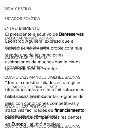
VIDA Y ESTILO
ESTADOS-POLÍTICA
ENTRETENIMIENTO
El presidente ejecutivo de 
Banreservas
, 
JALISCO-ENRIQUE ALFARO
Leonardo Aguilera, expresó que el 
acceso a una vivienda propia continúa 
JALISCO-GUADALAJARA
siendo una de las principales 
JALISCO-PABLO LEMUS
aspiraciones de muchos dominicanos 
EDOMEX23-POLÍTICA
que residen en el exterior.
COAHUILA23-MANOLO JIMÉNEZ SALINAS
“Junto a nuestros aliados estratégicos 
EDOMEX23-DELFINA GÓMEZ
ofrecemos más de cinco mil soluciones 
habitacionales en distintas regiones del 
COAHUILA23-POLÍTICA
país, con condiciones competitivas y 
COAHUILA23-POLÍTICA
atractivas facilidades de 
financiamiento
EDOMEX23-DELFINA GÓMEZ
para nuestros compatriotas residentes 
en 
Europa
”, afirmó Aguilera.
COAHUILA23-MANOLO JIMÉNEZ SALINAS