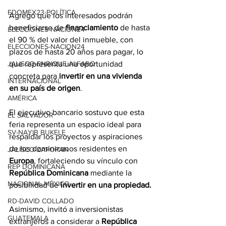
EDOMEX23-POLÍTICA
Agregó que los interesados podrán 
beneficiarse de 
financiamiento
 de hasta 
ELECCIONES-NACION24
el 90 % del valor del inmueble, con 
ELECCIONES-NACION24
plazos de hasta 20 años para pagar, lo 
que representa una oportunidad 
JALISCO-ENRIQUE ALFARO
concreta para 
invertir en una vivienda 
INTERNACIONAL
en su país de origen
.
AMÉRICA
El ejecutivo bancario sostuvo que esta 
EL SALVADOR
feria representa un espacio ideal para 
SV-NAYIB BUKELE
respaldar los proyectos y aspiraciones 
de los dominicanos residentes en 
JALISCO-ZAPOPAN
Europa
, fortaleciendo su vínculo con 
REP DOMINICANA
República
Dominicana
 mediante la 
NACIONAL MÉXICO
posibilidad de 
invertir en una propiedad.
RD-DAVID COLLADO
Asimismo, invitó a inversionistas 
GUATEMALA
extranjeros a considerar a 
República 