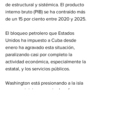
de estructural y sistémica. El producto 
interno bruto (PIB) se ha contraído más 
de un 15 por ciento entre 2020 y 2025.
El bloqueo petrolero que Estados 
Unidos ha impuesto a Cuba desde 
enero ha agravado esta situación, 
paralizando casi por completo la 
actividad económica, especialmente la 
estatal, y los servicios públicos.
Washington está presionando a la isla 
para que inicie una serie de reformas 
económicas y políticas, y ambas partes 
han reconocido contactos bilaterales, 
pero hasta el momento no se han 
reconocido avances ni frutos.
Trump indicó esta semana que 