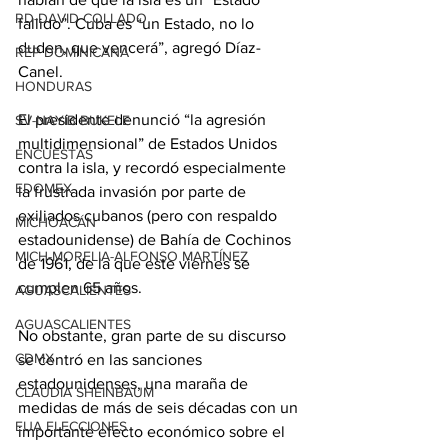
RD-DAVID COLLADO
fallido”. Cuba es “un Estado, no lo 
duden, que vencerá”, agregó Díaz-
REP DOMINICANA
Canel.
HONDURAS
El presidente denunció “la agresión 
SV-NAYIB BUKELE
multidimensional” de Estados Unidos 
ENCUESTAS
contra la isla, y recordó especialmente 
EDOMEX
la frustrada invasión por parte de 
exiliados cubanos (pero con respaldo 
MICHOACÁN
estadounidense) de Bahía de Cochinos 
MICH-MORELIA-ALFONSO MARTÍNEZ
de 1961, de la que este viernes se 
cumplen 65 años.
AGUASCALIENTES
AGUASCALIENTES
No obstante, gran parte de su discurso 
CDMX
se centró en las sanciones 
estadounidenses, una maraña de 
CLAUDIA SHEINBAUM
medidas de más de seis décadas con un 
EUA ELECCIONES
importante efecto económico sobre el 