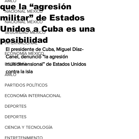
AMLO
que la “agresión
NACIONAL MÉXICO
militar” de Estados
NACIONAL MÉXICO
Unidos a Cuba es una
SEGURIDAD MÉXICO
posibilidad
INTERNACIONAL
El presidente de Cuba, Miguel Díaz-
ECONOMÍA MÉXICO
Canel, denunció “la agresión 
ECONOMÍA
multidimensional” de Estados Unidos 
contra la isla
AMLO
PARTIDOS POLÍTICOS
ECONOMÍA INTERNACIONAL
DEPORTES
DEPORTES
CIENCIA Y TECNOLOGÍA
ENTRETENIMIENTO