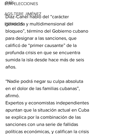
país.
EUA ELECCIONES
AGS-TERE JIMÉNEZ
Díaz-Canel habló del “carácter 
genocida y multidimensional del 
ESTADOS
bloqueo”, término del Gobierno cubano 
para designar a las sanciones, que 
calificó de “primer causante” de la 
profunda crisis en que se encuentra 
sumida la isla desde hace más de seis 
años.
“Nadie podrá negar su culpa absoluta 
en el dolor de las familias cubanas”, 
afirmó.
Expertos y economistas independientes 
apuntan que la situación actual en Cuba 
se explica por la combinación de las 
sanciones con una serie de fallidas 
políticas económicas, y califican la crisis 