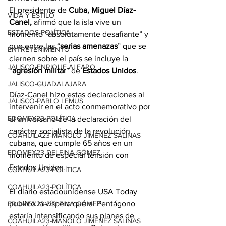
El presidente de 
Cuba, Miguel Díaz-
VIDA Y ESTILO
Canel,
 afirmó que la isla vive un 
ESTADOS-POLÍTICA
momento “absolutamente desafiante” y 
que entre las “
serias amenazas
” que se 
ENTRETENIMIENTO
ciernen sobre el país se incluye la 
JALISCO-ENRIQUE ALFARO
“
agresión militar
” de 
Estados Unidos
.
JALISCO-GUADALAJARA
Díaz-Canel hizo estas declaraciones al 
JALISCO-PABLO LEMUS
intervenir en el acto conmemorativo por 
EDOMEX23-POLÍTICA
el aniversario de la declaración del 
carácter socialista de la revolución 
COAHUILA23-MANOLO JIMÉNEZ SALINAS
cubana, que cumple 65 años en un 
EDOMEX23-DELFINA GÓMEZ
momento de especial tensión con 
Estados Unidos.
COAHUILA23-POLÍTICA
COAHUILA23-POLÍTICA
El diario estadounidense USA Today 
publicó la víspera que el Pentágono 
EDOMEX23-DELFINA GÓMEZ
estaría intensificando sus planes de 
COAHUILA23-MANOLO JIMÉNEZ SALINAS