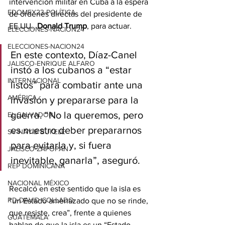
intervención militar en Cuba a la espera 
EDOMEX23-POLÍTICA
de órdenes directas del presidente de 
EE.UU., 
Donald Trump
, para actuar.
ELECCIONES-NACION24
ELECCIONES-NACION24
En este contexto, Díaz-Canel 
JALISCO-ENRIQUE ALFARO
instó a los cubanos a “estar 
INTERNACIONAL
listos” para combatir ante una 
AMÉRICA
invasión y prepararse para la 
guerra. “No la queremos, pero 
EL SALVADOR
es nuestro deber prepararnos 
SV-NAYIB BUKELE
para evitarla y, si fuera 
JALISCO-ZAPOPAN
inevitable, ganarla”, aseguró.
REP DOMINICANA
NACIONAL MÉXICO
Recalcó en este sentido que la isla es 
RD-DAVID COLLADO
“un Estado amenazado que no se rinde, 
que resiste, crea”, frente a quienes 
GUATEMALA
hablan de que la isla es un “Estado 