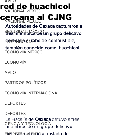
AMLO
red de huachicol
NACIONAL MÉXICO
cercana al CJNG
NACIONAL MÉXICO
Autoridades de Oaxaca capturaron a 
SEGURIDAD MÉXICO
tres miembros de un grupo delictivo 
dedicada al robo de combustible, 
INTERNACIONAL
también conocido como ‘huachicol’
ECONOMÍA MÉXICO
ECONOMÍA
AMLO
PARTIDOS POLÍTICOS
ECONOMÍA INTERNACIONAL
DEPORTES
DEPORTES
La 
Fiscalía
 de 
Oaxaca
 detuvo a tres 
CIENCIA Y TECNOLOGÍA
miembros de un grupo delictivo 
dedicado al robo y traslado de 
ENTRETENIMIENTO