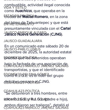
combustible, actividad ilegal conocida 
VIDA Y ESTILO
como 
huachicol
, que operaba en la 
ESTADOS-POLÍTICA
ciudad de 
Matías Romero
, en la zona 
del Istmo de Tehuantepec y que está 
ENTRETENIMIENTO
presuntamente vinculada con el 
Cartel 
JALISCO-ENRIQUE ALFARO
Jalisco Nueva Generación
 (
CJNG
).
JALISCO-GUADALAJARA
En un comunicado este sábado 20 de 
JALISCO-PABLO LEMUS
diciembre de 2025, la autoridad estatal 
EDOMEX23-POLÍTICA
precisó que los detenidos operaban 
bajo la fachada de una asociación de 
COAHUILA23-MANOLO JIMÉNEZ SALINAS
transportistas, y que el identificado 
EDOMEX23-DELFINA GÓMEZ
como R.J.G.E. es el líder del grupo 
delictivo cercano al CJNG.
COAHUILA23-POLÍTICA
COAHUILA23-POLÍTICA
“Se detuvieron a tres hombres, entre 
ellos R.J.G.E. y R.J.G.L. (padre e hijo), 
EDOMEX23-DELFINA GÓMEZ
ambos dijeron ser traileros”, detalló el 
COAHUILA23-MANOLO JIMÉNEZ SALINAS