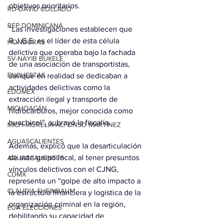
objetivos prioritarios.
RD-DAVID COLLADO
REP DOMINICANA
“Las investigaciones establecen que 
R.J.G.E. es el líder de esta célula 
HONDURAS
delictiva que operaba bajo la fachada 
SV-NAYIB BUKELE
de una asociación de transportistas, 
ENCUESTAS
aunque en realidad se dedicaban a 
actividades delictivas como la 
EDOMEX
extracción ilegal y transporte de 
MICHOACÁN
hidrocarburos, mejor conocida como 
huachicol”, subrayó la fiscalía.
MICH-MORELIA-ALFONSO MARTÍNEZ
AGUASCALIENTES
Además, explicó que la desarticulación 
de este grupo local, al tener presuntos 
AGUASCALIENTES
vínculos delictivos con el CJNG, 
CDMX
representa un “golpe de alto impacto a 
CLAUDIA SHEINBAUM
la estructura financiera y logística de la 
organización criminal en la región, 
EUA ELECCIONES
debilitando su capacidad de 