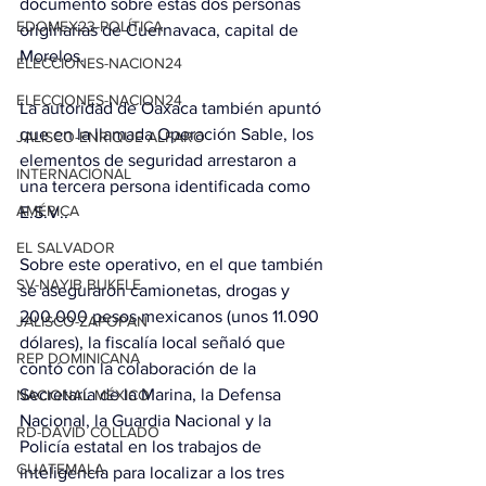
documento sobre estas dos personas 
EDOMEX23-POLÍTICA
originarias de Cuernavaca, capital de 
Morelos.
ELECCIONES-NACION24
ELECCIONES-NACION24
La autoridad de Oaxaca también apuntó 
que en la llamada Operación Sable, los 
JALISCO-ENRIQUE ALFARO
elementos de seguridad arrestaron a 
INTERNACIONAL
una tercera persona identificada como 
AMÉRICA
E.S.V..
EL SALVADOR
Sobre este operativo, en el que también 
SV-NAYIB BUKELE
se aseguraron camionetas, drogas y 
200.000 pesos mexicanos (unos 11.090 
JALISCO-ZAPOPAN
dólares), la fiscalía local señaló que 
REP DOMINICANA
contó con la colaboración de la 
Secretaría de la Marina, la Defensa 
NACIONAL MÉXICO
Nacional, la Guardia Nacional y la 
RD-DAVID COLLADO
Policía estatal en los trabajos de 
GUATEMALA
inteligencia para localizar a los tres 