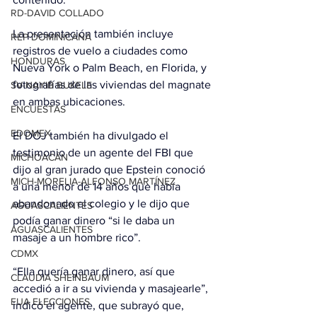
RD-DAVID COLLADO
La presentación también incluye 
REP DOMINICANA
registros de vuelo a ciudades como 
HONDURAS
Nueva York o Palm Beach, en Florida, y 
fotografías de las viviendas del magnate 
SV-NAYIB BUKELE
en ambas ubicaciones.
ENCUESTAS
EDOMEX
El DOJ también ha divulgado el 
testimonio de un agente del FBI que 
MICHOACÁN
dijo al gran jurado que Epstein conoció 
MICH-MORELIA-ALFONSO MARTÍNEZ
a una menor de 14 años que había 
abandonado el colegio y le dijo que 
AGUASCALIENTES
podía ganar dinero “si le daba un 
AGUASCALIENTES
masaje a un hombre rico”.
CDMX
“Ella quería ganar dinero, así que 
CLAUDIA SHEINBAUM
accedió a ir a su vivienda y masajearle”, 
EUA ELECCIONES
indicó el agente, que subrayó que, 