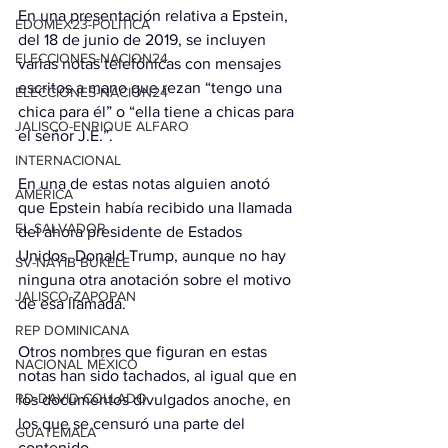
En una presentación relativa a Epstein, 
EDOMEX23-POLÍTICA
del 18 de junio de 2019, se incluyen 
ELECCIONES-NACION24
varias notas telefónicas con mensajes 
escritos a mano que rezan “tengo una 
ELECCIONES-NACION24
chica para él” o “ella tiene a chicas para 
JALISCO-ENRIQUE ALFARO
el señor J.E.”.
INTERNACIONAL
En una de estas notas alguien anotó 
AMÉRICA
que Epstein había recibido una llamada 
EL SALVADOR
del ahora presidente de Estados 
Unidos, Donald Trump, aunque no hay 
SV-NAYIB BUKELE
ninguna otra anotación sobre el motivo 
JALISCO-ZAPOPAN
de esa llamada.
REP DOMINICANA
Otros nombres que figuran en estas 
NACIONAL MÉXICO
notas han sido tachados, al igual que en 
RD-DAVID COLLADO
los documentos divulgados anoche, en 
los que se censuró una parte del 
GUATEMALA
contenido.