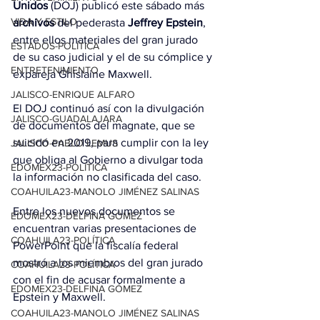
Unidos
 (DOJ) publicó este sábado más 
VIDA Y ESTILO
archivos
 del pederasta 
Jeffrey Epstein
, 
entre ellos materiales del gran jurado 
ESTADOS-POLÍTICA
de su caso judicial y el de su cómplice y 
ENTRETENIMIENTO
expareja Ghislaine Maxwell.
JALISCO-ENRIQUE ALFARO
El DOJ continuó así con la divulgación 
JALISCO-GUADALAJARA
de documentos del magnate, que se 
suicidó en 2019, para cumplir con la ley 
JALISCO-PABLO LEMUS
que obliga al Gobierno a divulgar toda 
EDOMEX23-POLÍTICA
la información no clasificada del caso.
COAHUILA23-MANOLO JIMÉNEZ SALINAS
Entre los nuevos documentos se 
EDOMEX23-DELFINA GÓMEZ
encuentran varias presentaciones de 
COAHUILA23-POLÍTICA
PowerPoint que la fiscalía federal 
mostró a los miembros del gran jurado 
COAHUILA23-POLÍTICA
con el fin de acusar formalmente a 
EDOMEX23-DELFINA GÓMEZ
Epstein y Maxwell.
COAHUILA23-MANOLO JIMÉNEZ SALINAS