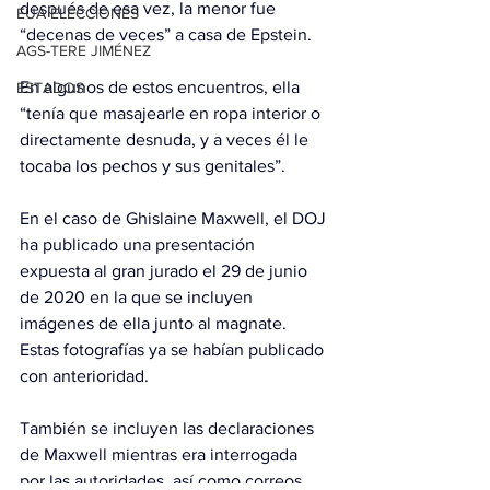
después de esa vez, la menor fue 
EUA ELECCIONES
“decenas de veces” a casa de Epstein.
AGS-TERE JIMÉNEZ
En algunos de estos encuentros, ella 
ESTADOS
“tenía que masajearle en ropa interior o 
directamente desnuda, y a veces él le 
tocaba los pechos y sus genitales”.
En el caso de Ghislaine Maxwell, el DOJ 
ha publicado una presentación 
expuesta al gran jurado el 29 de junio 
de 2020 en la que se incluyen 
imágenes de ella junto al magnate. 
Estas fotografías ya se habían publicado 
con anterioridad.
También se incluyen las declaraciones 
de Maxwell mientras era interrogada 
por las autoridades, así como correos 