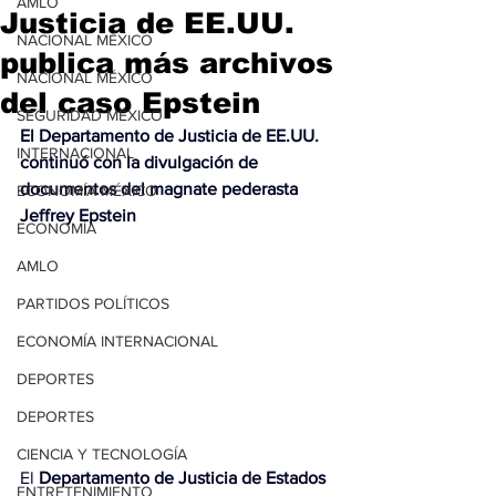
AMLO
Justicia de EE.UU.
NACIONAL MÉXICO
publica más archivos
NACIONAL MÉXICO
del caso Epstein
SEGURIDAD MÉXICO
El Departamento de Justicia de EE.UU. 
INTERNACIONAL
continuó con la divulgación de 
documentos del magnate pederasta 
ECONOMÍA MÉXICO
Jeffrey Epstein
ECONOMÍA
AMLO
PARTIDOS POLÍTICOS
ECONOMÍA INTERNACIONAL
DEPORTES
DEPORTES
CIENCIA Y TECNOLOGÍA
El 
Departamento de Justicia
 de Estados 
ENTRETENIMIENTO