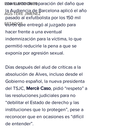
atenuante de reparación del daño que 
EUA ELECCIONES
la Audiencia de Barcelona aplicó el año 
AGS-TERE JIMÉNEZ
pasado al exfutbolista por los 150 mil 
ESTADOS
euros que entregó al juzgado para 
hacer frente a una eventual 
indemnización para la víctima, lo que 
permitió reducirle la pena a que se 
exponía por agresión sexual.
Días después del alud de críticas a la 
absolución de Alves, incluso desde el 
Gobierno español, la nueva presidenta 
del TSJC, 
Mercè Caso
, pidió “respeto” a 
las resoluciones judiciales para no 
“debilitar el Estado de derecho y las 
instituciones que lo protegen”, pese a 
reconocer que en ocasiones es “difícil 
de entender”.