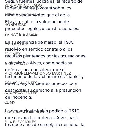
Según fuentes judiciales, el recurso de 
RD-DAVID COLLADO
la denunciante pivotará sobre los 
mismos argumentos que el de la 
REP DOMINICANA
Fiscalía, sobre la vulneración de 
HONDURAS
preceptos legales o constitucionales.
SV-NAYIB BUKELE
En su sentencia de marzo, el TSJC 
ENCUESTAS
resolvió en sentido contrario a los 
EDOMEX
recursos planteados por las acusaciones 
y absolvió a Alves, como pedía su 
MICHOACÁN
defensa, por considerar que el 
MICH-MORELIA-ALFONSO MARTÍNEZ
testimonio de la víctima no es “fiable” y 
AGUASCALIENTES
que no hay suficientes pruebas para 
desmontar su derecho a la presunción 
AGUASCALIENTES
de inocencia.
CDMX
La denunciante había pedido al TSJC 
CLAUDIA SHEINBAUM
que elevara la condena a Alves hasta 
EUA ELECCIONES
los doce años de cárcel, al cuestionar la 