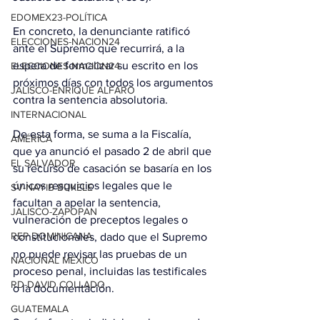
EDOMEX23-POLÍTICA
En concreto, la denunciante ratificó 
ELECCIONES-NACION24
ante el Supremo que recurrirá, a la 
espera de formalizar su escrito en los 
ELECCIONES-NACION24
próximos días con todos los argumentos 
JALISCO-ENRIQUE ALFARO
contra la sentencia absolutoria.
INTERNACIONAL
De esta forma, se suma a la Fiscalía, 
AMÉRICA
que ya anunció el pasado 2 de abril que 
EL SALVADOR
su recurso de casación se basaría en los 
únicos resquicios legales que le 
SV-NAYIB BUKELE
facultan a apelar la sentencia, 
JALISCO-ZAPOPAN
vulneración de preceptos legales o 
REP DOMINICANA
constitucionales, dado que el Supremo 
no puede revisar las pruebas de un 
NACIONAL MÉXICO
proceso penal, incluidas las testificales 
RD-DAVID COLLADO
o la documentación.
GUATEMALA