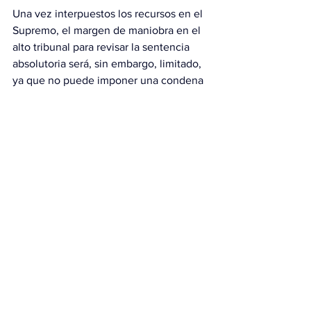
Una vez interpuestos los recursos en el 
Supremo, el margen de maniobra en el 
alto tribunal para revisar la sentencia 
absolutoria será, sin embargo, limitado, 
ya que no puede imponer una condena 
a un fallo absolutorio de una instancia 
inferior.
Por ello, en el caso de apreciar que la 
absolución esté basada en argumentos 
erróneos, puede ordenar que un 
tribunal de composición distinta dicte 
una nueva sentencia, según fuentes 
jurídicas.
Con información d
e EFE