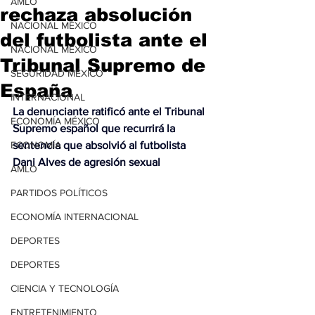
AMLO
rechaza absolución
NACIONAL MÉXICO
del futbolista ante el
NACIONAL MÉXICO
Tribunal Supremo de
SEGURIDAD MÉXICO
España
INTERNACIONAL
La denunciante ratificó ante el Tribunal 
ECONOMÍA MÉXICO
Supremo español que recurrirá la 
ECONOMÍA
sentencia que absolvió al futbolista 
Dani Alves de agresión sexual
AMLO
PARTIDOS POLÍTICOS
ECONOMÍA INTERNACIONAL
DEPORTES
DEPORTES
CIENCIA Y TECNOLOGÍA
ENTRETENIMIENTO