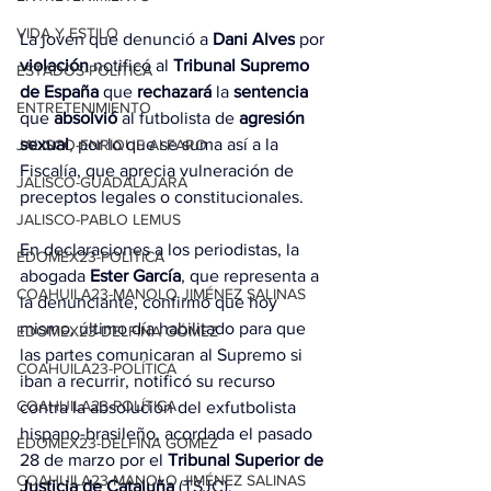
VIDA Y ESTILO
La joven que denunció a
 Dani Alves
 por 
violación
 notificó al 
Tribunal Supremo 
ESTADOS-POLÍTICA
de España
 que 
rechazará
 la 
sentencia
ENTRETENIMIENTO
que 
absolvió
 al futbolista de
 agresión 
sexual
, por lo que se suma así a la 
JALISCO-ENRIQUE ALFARO
Fiscalía, que aprecia vulneración de 
JALISCO-GUADALAJARA
preceptos legales o constitucionales.
JALISCO-PABLO LEMUS
En declaraciones a los periodistas, la 
EDOMEX23-POLÍTICA
abogada 
Ester García
, que representa a 
COAHUILA23-MANOLO JIMÉNEZ SALINAS
la denunciante, confirmó que hoy 
mismo, último día habilitado para que 
EDOMEX23-DELFINA GÓMEZ
las partes comunicaran al Supremo si 
COAHUILA23-POLÍTICA
iban a recurrir, notificó su recurso 
COAHUILA23-POLÍTICA
contra la absolución del exfutbolista 
hispano-brasileño, acordada el pasado 
EDOMEX23-DELFINA GÓMEZ
28 de marzo por el 
Tribunal Superior de 
COAHUILA23-MANOLO JIMÉNEZ SALINAS
Justicia de Cataluña
 (TSJC).