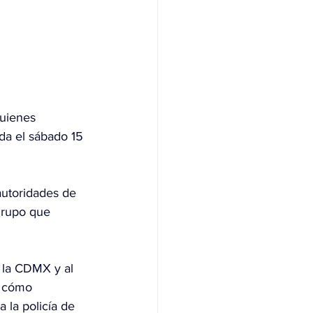
quienes 
ada el sábado 15 
autoridades de 
grupo que 
e la CDMX y al 
y cómo 
 la policía de 