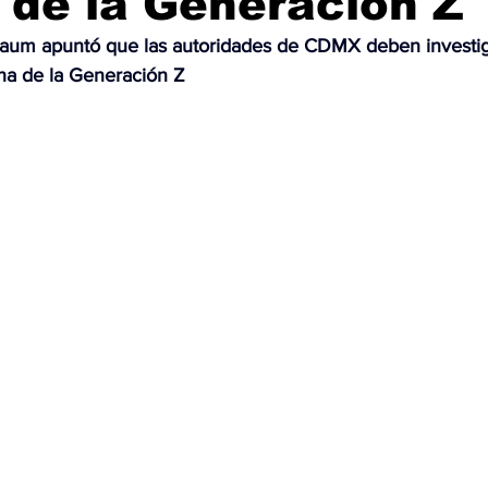
de la Generación Z
aum apuntó que las autoridades de CDMX deben investiga
OMEX23-POLÍTICA
COAHUILA23-MANOLO JIMÉNEZ SALI
cha de la Generación Z
COAHUILA23-POLÍTICA
COAHUILA23-POLÍTICA
COAHUILA23-MANOLO JIMÉNEZ SALINAS
EDOMEX23-P
ELECCIONES-NACION24