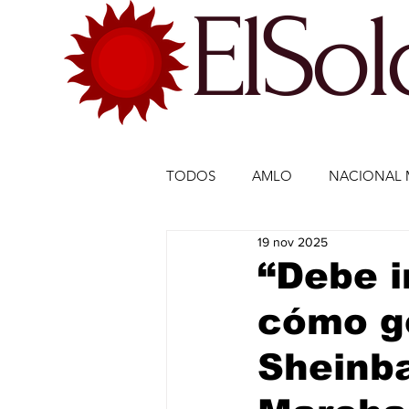
ElSo
TODOS
AMLO
NACIONAL 
19 nov 2025
ECONOMÍA MÉXICO
ECO
“Debe i
cómo ge
DEPORTES
DEPORTES
Sheinba
ESTADOS-POLÍTICA
ENTR