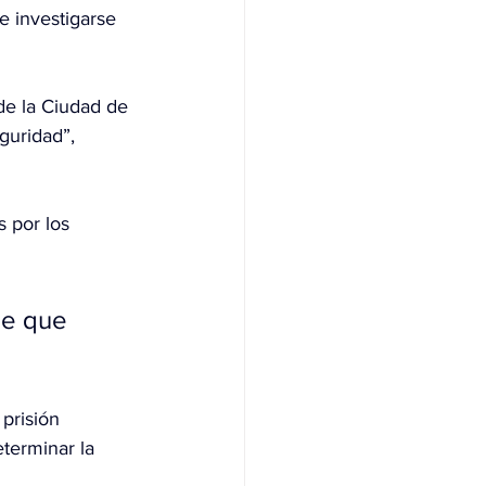
 investigarse 
de la Ciudad de 
guridad”, 
 por los 
ne que 
prisión 
eterminar la 