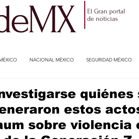
ldeMX
El Gran portal
de noticias
MÉXICO
NACIONAL MÉXICO
SEGURIDAD MÉXICO
NOMÍA
AMLO
PARTIDOS POLÍTICOS
ECONOMÍA
nvestigarse quiénes 
neraron estos actos
CIENCIA Y TECNOLOGÍA
ENTRETENIMIENTO
VIDA
um sobre violencia 
ETENIMIENTO
JALISCO-ENRIQUE ALFARO
JALISCO-