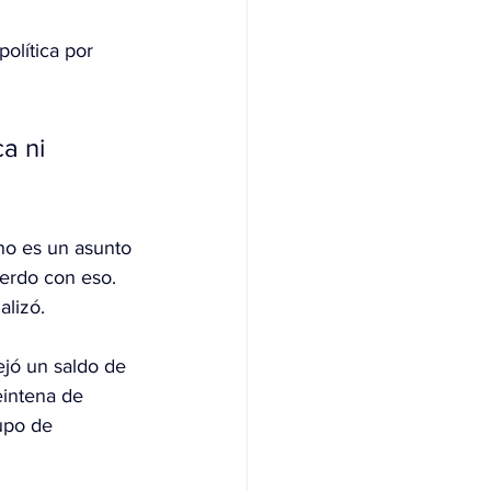
olítica por 
a ni 
no es un asunto 
erdo con eso. 
alizó.
jó un saldo de 
eintena de 
upo de 