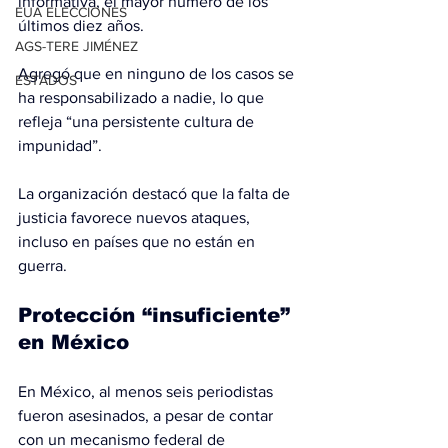
informativa, el mayor número de los 
EUA ELECCIONES
últimos diez años.
AGS-TERE JIMÉNEZ
Agregó que en ninguno de los casos se 
ESTADOS
ha responsabilizado a nadie, lo que 
refleja “una persistente cultura de 
impunidad”.
La organización destacó que la falta de 
justicia favorece nuevos ataques, 
incluso en países que no están en 
guerra.
Protección “insuficiente” 
en México
En México, al menos seis periodistas 
fueron asesinados, a pesar de contar 
con un mecanismo federal de 