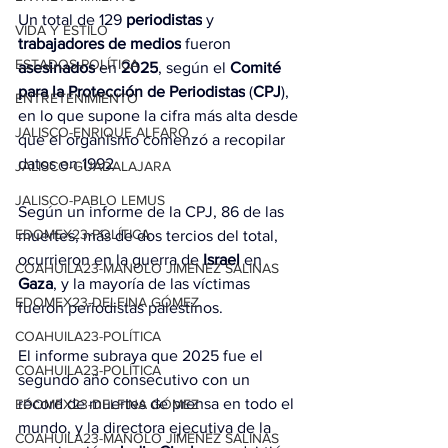
Un total de 129 
periodistas
 y 
VIDA Y ESTILO
trabajadores de medios
 fueron 
ESTADOS-POLÍTICA
asesinados
 en 
2025
, según el 
Comité 
para la Protección de Periodistas
 (
CPJ
), 
ENTRETENIMIENTO
en lo que supone la cifra más alta desde 
JALISCO-ENRIQUE ALFARO
que el organismo comenzó a recopilar 
datos en 1992.
JALISCO-GUADALAJARA
JALISCO-PABLO LEMUS
Según un informe de la CPJ, 86 de las 
EDOMEX23-POLÍTICA
muertes, más de dos tercios del total, 
ocurrieron en la guerra de 
Israel
 en 
COAHUILA23-MANOLO JIMÉNEZ SALINAS
Gaza
, y la mayoría de las víctimas 
EDOMEX23-DELFINA GÓMEZ
fueron periodistas palestinos.
COAHUILA23-POLÍTICA
El informe subraya que 2025 fue el 
COAHUILA23-POLÍTICA
segundo año consecutivo con un 
récord de muertes de prensa en todo el 
EDOMEX23-DELFINA GÓMEZ
mundo, y la directora ejecutiva de la 
COAHUILA23-MANOLO JIMÉNEZ SALINAS