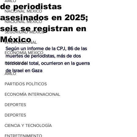
AMLO
de periodistas
NACIONAL MÉXICO
asesinados en 2025;
NACIONAL MÉXICO
seis se registran en
SEGURIDAD MÉXICO
México
INTERNACIONAL
Según un informe de la CPJ, 86 de las 
ECONOMÍA MÉXICO
muertes de periodistas, más de dos 
ECONOMÍA
tercios del total, ocurrieron en la guerra 
de Israel en Gaza
AMLO
PARTIDOS POLÍTICOS
ECONOMÍA INTERNACIONAL
DEPORTES
DEPORTES
CIENCIA Y TECNOLOGÍA
ENTRETENIMIENTO