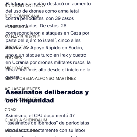
El informe también destacó un aumento 
RD-DAVID COLLADO
del uso de drones como arma letal 
REP DOMINICANA
contra periodistas, con 39 casos 
documentados. De estos, 28 
HONDURAS
correspondieron a ataques en Gaza por 
SV-NAYIB BUKELE
parte del ejército israelí, cinco a las 
ENCUESTAS
Fuerzas de Apoyo Rápido en Sudán, 
uno a un ataque turco en Irak y cuatro 
EDOMEX
en Ucrania por drones militares rusos, la 
MICHOACÁN
cifra anual más alta desde el inicio de la 
guerra.
MICH-MORELIA-ALFONSO MARTÍNEZ
AGUASCALIENTES
Asesinatos deliberados y 
AGUASCALIENTES
con impunidad
CDMX
Asimismo, el CPJ documentó 47 
CLAUDIA SHEINBAUM
“asesinatos deliberados” de periodistas 
vinculados directamente con su labor 
EUA ELECCIONES