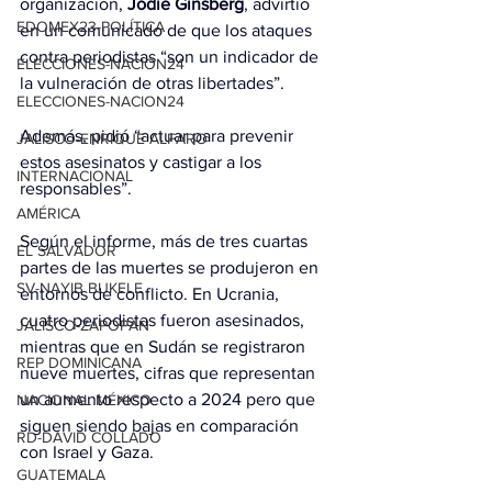
organización, 
Jodie Ginsberg
, advirtió 
EDOMEX23-POLÍTICA
en un comunicado de que los ataques 
contra periodistas “son un indicador de 
ELECCIONES-NACION24
la vulneración de otras libertades”.
ELECCIONES-NACION24
Además, pidió “actuar para prevenir 
JALISCO-ENRIQUE ALFARO
estos asesinatos y castigar a los 
INTERNACIONAL
responsables”.
AMÉRICA
Según el informe, más de tres cuartas 
EL SALVADOR
partes de las muertes se produjeron en 
SV-NAYIB BUKELE
entornos de conflicto. En Ucrania, 
cuatro periodistas fueron asesinados, 
JALISCO-ZAPOPAN
mientras que en Sudán se registraron 
REP DOMINICANA
nueve muertes, cifras que representan 
un aumento respecto a 2024 pero que 
NACIONAL MÉXICO
siguen siendo bajas en comparación 
RD-DAVID COLLADO
con Israel y Gaza.
GUATEMALA