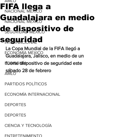
AMLO
FIFA llega a
NACIONAL MÉXICO
Guadalajara en medio
NACIONAL MÉXICO
de dispositivo de
SEGURIDAD MÉXICO
seguridad
INTERNACIONAL
La Copa Mundial de la FIFA llegó a 
ECONOMÍA MÉXICO
Guadalajara, Jalisco, en medio de un 
ECONOMÍA
fuerte dispositivo de seguridad este 
sábado 28 de febrero
AMLO
PARTIDOS POLÍTICOS
ECONOMÍA INTERNACIONAL
DEPORTES
DEPORTES
CIENCIA Y TECNOLOGÍA
ENTRETENIMIENTO