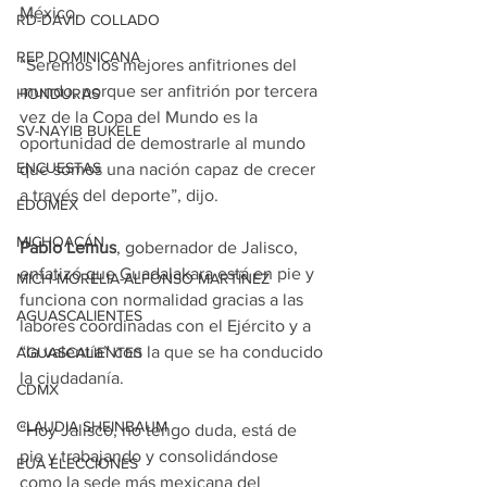
México.
RD-DAVID COLLADO
REP DOMINICANA
“Seremos los mejores anfitriones del 
mundo, porque ser anfitrión por tercera 
HONDURAS
vez de la Copa del Mundo es la 
SV-NAYIB BUKELE
oportunidad de demostrarle al mundo 
ENCUESTAS
que somos una nación capaz de crecer 
a través del deporte”, dijo.
EDOMEX
MICHOACÁN
Pablo Lemus
, gobernador de Jalisco, 
enfatizó que Guadalakara está en pie y 
MICH-MORELIA-ALFONSO MARTÍNEZ
funciona con normalidad gracias a las 
AGUASCALIENTES
labores coordinadas con el Ejército y a 
“la valentía” con la que se ha conducido 
AGUASCALIENTES
la ciudadanía.
CDMX
CLAUDIA SHEINBAUM
“Hoy Jalisco, no tengo duda, está de 
pie y trabajando y consolidándose 
EUA ELECCIONES
como la sede más mexicana del 