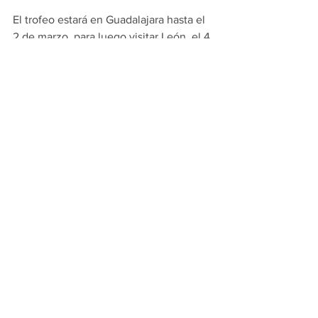
El trofeo estará en Guadalajara hasta el 
2 de marzo, para luego visitar León, el 4 
y 5 de marzo; Veracruz, el 6 y 7 de 
marzo; Chihuahua, el 9 y 10 de marzo; 
Querétaro, el 11 y 12 de marzo; 
Monterrey del 14 al 17 de marzo; Puebla, 
el 18 y 19 de marzo; Mérida 21 y 22 de 
marzo para finalizar en Ciudad de 
México del 5 al 8 de junio.
Con información de EFE
Ver todo
Entradas relacionadas