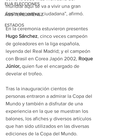
EUA ELECCIONES
mundial aquí se va a vivir una gran 
fiesta deportiva, ciudadana”, afirmó.
AGS-TERE JIMÉNEZ
ESTADOS
En la ceremonia estuvieron presentes 
Hugo Sánchez
, cinco veces campeón 
de goleadores en la liga española, 
leyenda del Real Madrid; y el campeón 
con Brasil en Corea Japón 2002, 
Roque 
Júnior,
 quien fue el encargado de 
develar el trofeo.
Tras la inauguración cientos de 
personas entraron a admirar la Copa del 
Mundo y también a disfrutar de una 
experiencia en la que se muestran los 
balones, los afiches y diversos artículos 
que han sido utilizados en las diversas 
ediciones de la Copa del Mundo.