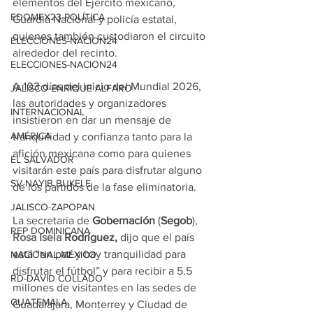
elementos del Ejército mexicano, 
EDOMEX23-POLÍTICA
Guardia Nacional y policía estatal, 
quienes también custodiaron el circuito 
ELECCIONES-NACION24
alrededor del recinto.
ELECCIONES-NACION24
A 103 días del inicio del Mundial 2026, 
JALISCO-ENRIQUE ALFARO
las autoridades y organizadores 
INTERNACIONAL
insistieron en dar un mensaje de 
AMÉRICA
tranquilidad y confianza tanto para la 
afición mexicana como para quienes 
EL SALVADOR
visitarán este país para disfrutar alguno 
SV-NAYIB BUKELE
de los partidos de la fase eliminatoria.
JALISCO-ZAPOPAN
La secretaria de 
Gobernación
 (
Segob
), 
REP DOMINICANA
Rosa Isela
 Rodríguez,
 dijo que el país 
está “en paz y hay tranquilidad para 
NACIONAL MÉXICO
disfrutar el fútbol” y para recibir a 5.5 
RD-DAVID COLLADO
millones de visitantes en las sedes de 
GUATEMALA
Guadalajara, Monterrey y Ciudad de 