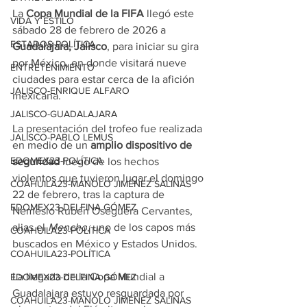
La 
Copa Mundial de la FIFA
 llegó este 
VIDA Y ESTILO
sábado 28 de febrero de 2026 a 
ESTADOS-POLÍTICA
Guadalajara, Jalisco
, para iniciar su gira 
por México, en donde visitará nueve 
ENTRETENIMIENTO
ciudades para estar cerca de la afición 
JALISCO-ENRIQUE ALFARO
mexicana.
JALISCO-GUADALAJARA
La presentación del trofeo fue realizada 
JALISCO-PABLO LEMUS
en medio de un 
amplio dispositivo de 
EDOMEX23-POLÍTICA
seguridad
 luego de los hechos 
violentos que tuvieron lugar el domingo 
COAHUILA23-MANOLO JIMÉNEZ SALINAS
22 de febrero, tras la captura de 
EDOMEX23-DELFINA GÓMEZ
Nemesio Rubén Oseguera Cervantes, 
alias el 
Mencho
, uno de los capos más 
COAHUILA23-POLÍTICA
buscados en México y Estados Unidos.
COAHUILA23-POLÍTICA
La llegada de la Copa Mundial a 
EDOMEX23-DELFINA GÓMEZ
Guadalajara estuvo resguardada por 
COAHUILA23-MANOLO JIMÉNEZ SALINAS