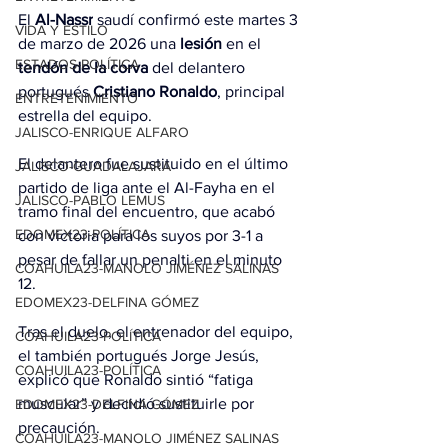
El 
Al-Nassr
 saudí confirmó este martes 3 
VIDA Y ESTILO
de marzo de 2026 una 
lesión
 en el 
ESTADOS-POLÍTICA
tendón de la corva
 del delantero 
portugués 
Cristiano Ronaldo
, principal 
ENTRETENIMIENTO
estrella del equipo.
JALISCO-ENRIQUE ALFARO
El delantero fue sustituido en el último 
JALISCO-GUADALAJARA
partido de liga ante el Al-Fayha en el 
JALISCO-PABLO LEMUS
tramo final del encuentro, que acabó 
EDOMEX23-POLÍTICA
con victoria para los suyos por 3-1 a 
pesar de fallar un penalti en el minuto 
COAHUILA23-MANOLO JIMÉNEZ SALINAS
12.
EDOMEX23-DELFINA GÓMEZ
Tras el duelo, el entrenador del equipo, 
COAHUILA23-POLÍTICA
el también portugués Jorge Jesús, 
COAHUILA23-POLÍTICA
explicó que Ronaldo sintió “fatiga 
muscular” y decidió sustituirle por 
EDOMEX23-DELFINA GÓMEZ
precaución.
COAHUILA23-MANOLO JIMÉNEZ SALINAS