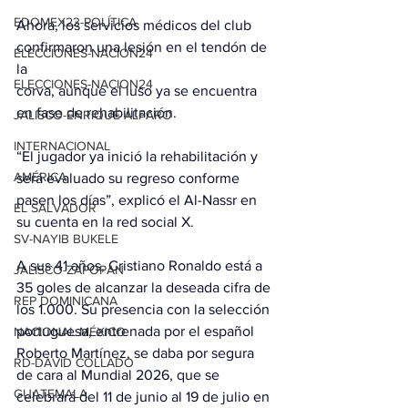
EDOMEX23-POLÍTICA
Ahora, los servicios médicos del club 
confirmaron una lesión en el tendón de 
ELECCIONES-NACION24
la 
ELECCIONES-NACION24
corva, aunque el luso ya se encuentra 
en fase de rehabilitación.
JALISCO-ENRIQUE ALFARO
INTERNACIONAL
“El jugador ya inició la rehabilitación y 
AMÉRICA
será evaluado su regreso conforme 
pasen los días”, explicó el Al-Nassr en 
EL SALVADOR
su cuenta en la red social X.
SV-NAYIB BUKELE
A sus 41 años, Cristiano Ronaldo está a 
JALISCO-ZAPOPAN
35 goles de alcanzar la deseada cifra de 
REP DOMINICANA
los 1.000. Su presencia con la selección 
portuguesa, entrenada por el español 
NACIONAL MÉXICO
Roberto Martínez, se daba por segura 
RD-DAVID COLLADO
de cara al Mundial 2026, que se 
GUATEMALA
celebrará del 11 de junio al 19 de julio en 