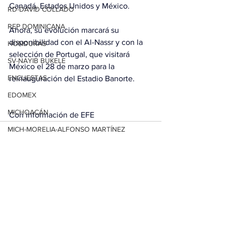
Canadá, Estados Unidos y México.
RD-DAVID COLLADO
REP DOMINICANA
Ahora, su evolución marcará su 
disponibilidad con el Al-Nassr y con la 
HONDURAS
selección de Portugal, que visitará 
SV-NAYIB BUKELE
México el 28 de marzo para la 
ENCUESTAS
reinauguración del Estadio Banorte.
EDOMEX
MICHOACÁN
Con información de EFE
MICH-MORELIA-ALFONSO MARTÍNEZ
AGUASCALIENTES
AGUASCALIENTES
Ver todo
Entradas relacionadas
CDMX
CLAUDIA SHEINBAUM
EUA ELECCIONES