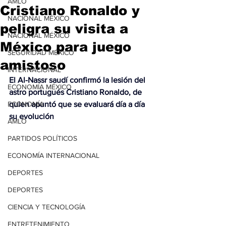
AMLO
Cristiano Ronaldo y
NACIONAL MÉXICO
peligra su visita a
NACIONAL MÉXICO
México para juego
SEGURIDAD MÉXICO
amistoso
INTERNACIONAL
El Al-Nassr saudí confirmó la lesión del 
ECONOMÍA MÉXICO
astro portugués Cristiano Ronaldo, de 
ECONOMÍA
quien apuntó que se evaluará día a día 
su evolución
AMLO
PARTIDOS POLÍTICOS
ECONOMÍA INTERNACIONAL
DEPORTES
DEPORTES
CIENCIA Y TECNOLOGÍA
ENTRETENIMIENTO