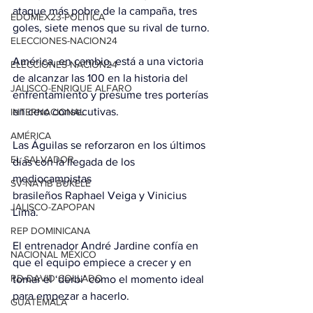
ataque más pobre de la campaña, tres 
EDOMEX23-POLÍTICA
goles, siete menos que su rival de turno.
ELECCIONES-NACION24
América, en cambio, está a una victoria 
ELECCIONES-NACION24
de alcanzar las 100 en la historia del 
JALISCO-ENRIQUE ALFARO
enfrentamiento y presume tres porterías 
en cero consecutivas.
INTERNACIONAL
AMÉRICA
Las Águilas se reforzaron en los últimos 
EL SALVADOR
días con la llegada de los 
mediocampistas 
SV-NAYIB BUKELE
brasileños Raphael Veiga y Vinicius 
JALISCO-ZAPOPAN
Lima.
REP DOMINICANA
El entrenador André Jardine confía en 
NACIONAL MÉXICO
que el equipo empiece a crecer y en 
RD-DAVID COLLADO
tomar el ‘derbi’ como el momento ideal 
para empezar a hacerlo.
GUATEMALA