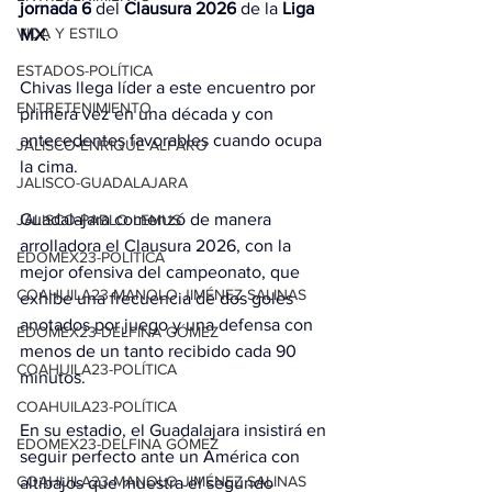
jornada 6
 del 
Clausura 2026
 de la 
Liga 
VIDA Y ESTILO
MX
.
ESTADOS-POLÍTICA
Chivas llega líder a este encuentro por 
ENTRETENIMIENTO
primera vez en una década y con 
antecedentes favorables cuando ocupa 
JALISCO-ENRIQUE ALFARO
la cima.
JALISCO-GUADALAJARA
Guadalajara comenzó de manera 
JALISCO-PABLO LEMUS
arrolladora el Clausura 2026, con la 
EDOMEX23-POLÍTICA
mejor ofensiva del campeonato, que 
COAHUILA23-MANOLO JIMÉNEZ SALINAS
exhibe una frecuencia de dos goles 
anotados por juego y una defensa con 
EDOMEX23-DELFINA GÓMEZ
menos de un tanto recibido cada 90 
COAHUILA23-POLÍTICA
minutos.
COAHUILA23-POLÍTICA
En su estadio, el Guadalajara insistirá en 
EDOMEX23-DELFINA GÓMEZ
seguir perfecto ante un América con 
COAHUILA23-MANOLO JIMÉNEZ SALINAS
altibajos que muestra el segundo 