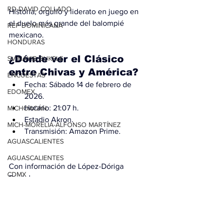
RD-DAVID COLLADO
Historia, orgullo y liderato en juego en 
el duelo más grande del balompié 
REP DOMINICANA
mexicano.
HONDURAS
¿Dónde ver el Clásico 
SV-NAYIB BUKELE
entre Chivas y América?
ENCUESTAS
Fecha: Sábado 14 de febrero de 
EDOMEX
2026.
Horario: 21:07 h.
MICHOACÁN
Estadio Akron.
MICH-MORELIA-ALFONSO MARTÍNEZ
Transmisión: Amazon Prime.
AGUASCALIENTES
AGUASCALIENTES
Con información de López-Dóriga 
CDMX
Digital
CLAUDIA SHEINBAUM
EUA ELECCIONES