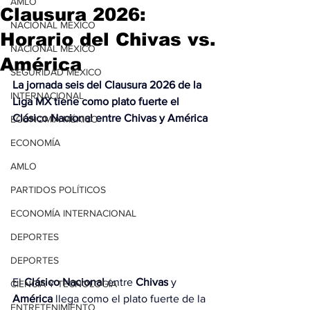
AMLO
Clausura 2026:
NACIONAL MÉXICO
Horario del Chivas vs.
NACIONAL MÉXICO
América
SEGURIDAD MÉXICO
La jornada seis del Clausura 2026 de la 
INTERNACIONAL
Liga MX tiene como plato fuerte el 
Clásico Nacional entre Chivas y América
ECONOMÍA MÉXICO
ECONOMÍA
AMLO
PARTIDOS POLÍTICOS
ECONOMÍA INTERNACIONAL
DEPORTES
DEPORTES
El 
Clásico Nacional
 entre 
Chivas
 y 
CIENCIA Y TECNOLOGÍA
América
 llega como el plato fuerte de la 
ENTRETENIMIENTO