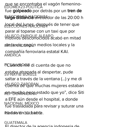
que se encontraba el vagón femenino- 
EDOMEX23-POLÍTICA
fue 
golpeado
 por detrás por un
 tren de 
ELECCIONES-NACION24
larga distancia
 alrededor de las 20:00 h 
local del lunes, después de tener que 
ELECCIONES-NACION24
parar al toparse con un taxi que por 
JALISCO-ENRIQUE ALFARO
motivos desconocidos acabó en mitad 
de la vía, según medios locales y la 
INTERNACIONAL
compañía ferroviaria estatal KAI.
AMÉRICA
EL SALVADOR
“Cuando me di cuenta de que no 
estaba atrapada al despertar, pude 
SV-NAYIB BUKELE
saltar a través de la ventana (…) y me di 
JALISCO-ZAPOPAN
cuenta de que muchas mujeres estaban 
en mucho peor estado que yo”, dice Siti 
REP DOMINICANA
a EFE aún desde el hospital, a donde 
NACIONAL MÉXICO
fue trasladada para revisar y suturar una 
herida en su frente.
RD-DAVID COLLADO
GUATEMALA
El director de la agencia indonesia de 