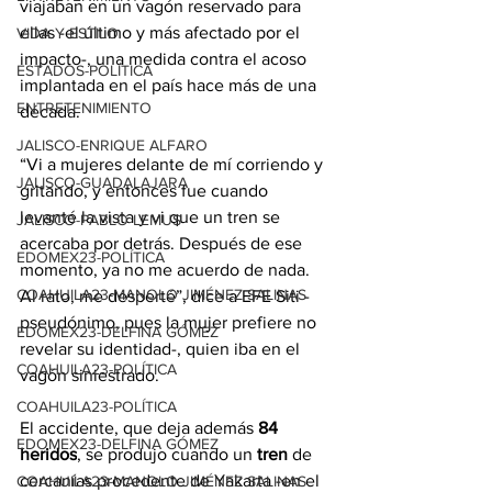
viajaban en un vagón reservado para 
ellas -el último y más afectado por el 
VIDA Y ESTILO
impacto-, una medida contra el acoso 
ESTADOS-POLÍTICA
implantada en el país hace más de una 
ENTRETENIMIENTO
década.
JALISCO-ENRIQUE ALFARO
“Vi a mujeres delante de mí corriendo y 
JALISCO-GUADALAJARA
gritando, y entonces fue cuando 
levanté la vista y vi que un tren se 
JALISCO-PABLO LEMUS
acercaba por detrás. Después de ese 
EDOMEX23-POLÍTICA
momento, ya no me acuerdo de nada. 
COAHUILA23-MANOLO JIMÉNEZ SALINAS
Al rato, me desperté”, dice a EFE Siti -
pseudónimo, pues la mujer prefiere no 
EDOMEX23-DELFINA GÓMEZ
revelar su identidad-, quien iba en el 
COAHUILA23-POLÍTICA
vagón siniestrado.
COAHUILA23-POLÍTICA
El accidente, que deja además 
84
EDOMEX23-DELFINA GÓMEZ
heridos
, se produjo cuando un 
tren
 de 
cercanías procedente de Yakarta -en el 
COAHUILA23-MANOLO JIMÉNEZ SALINAS