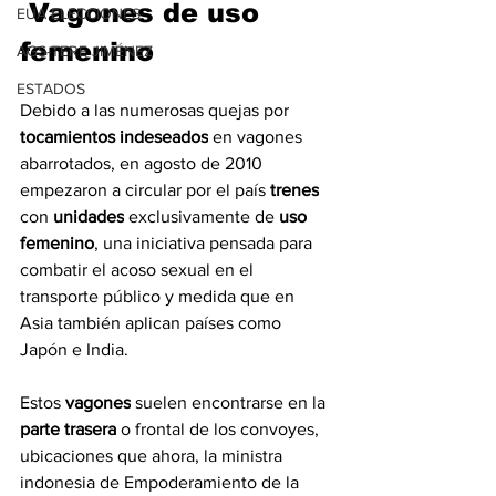
 Vagones de uso 
EUA ELECCIONES
femenino
AGS-TERE JIMÉNEZ
ESTADOS
Debido a las numerosas quejas por 
tocamientos indeseados
 en vagones 
abarrotados, en agosto de 2010 
empezaron a circular por el país 
trenes
con 
unidades
 exclusivamente de 
uso
femenino
, una iniciativa pensada para 
combatir el acoso sexual en el 
transporte público y medida que en 
Asia también aplican países como 
Japón e India.
Estos 
vagones
 suelen encontrarse en la 
parte trasera
 o frontal de los convoyes, 
ubicaciones que ahora, la ministra 
indonesia de Empoderamiento de la 