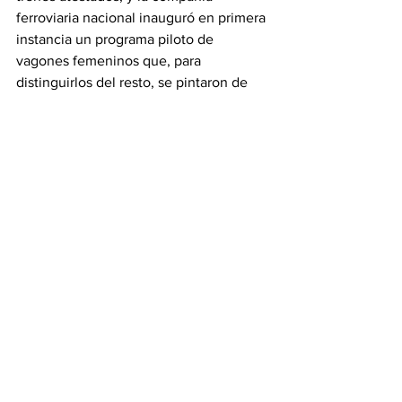
ferroviaria nacional inauguró en primera 
instancia un programa piloto de 
vagones femeninos que, para 
distinguirlos del resto, se pintaron de 
naranja y sus asientos eran rosas.
Más de 10 años después, uno de estos 
vagones -blanco, en su caso- ha 
resultado ser el más afectado en un 
accidente ferroviario sobre el que el 
presidente indonesio, el exmilitar 
Prabowo Subianto, pidió hoy una 
investigación exhaustiva.
Indonesia, archipiélago en vías de 
desarrollo de más de 17 mil islas, ha 
apostado en los últimos años por 
reforzar su sistema ferroviario y en 
2023 inauguró su primer tren de alta 