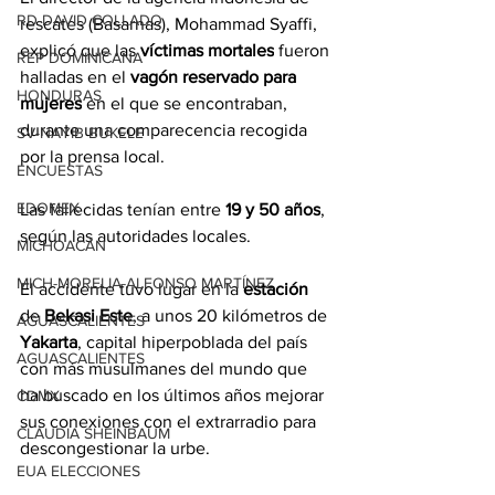
RD-DAVID COLLADO
rescates (Basarnas), Mohammad Syaffi, 
explicó que las 
víctimas mortales
 fueron 
REP DOMINICANA
halladas en el 
vagón reservado para 
HONDURAS
mujeres
 en el que se encontraban, 
durante una comparecencia recogida 
SV-NAYIB BUKELE
por la prensa local.
ENCUESTAS
EDOMEX
Las fallecidas tenían entre 
19 y 50 años
, 
según las autoridades locales.
MICHOACÁN
MICH-MORELIA-ALFONSO MARTÍNEZ
El accidente tuvo lugar en la 
estación
de 
Bekasi Este
, a unos 20 kilómetros de 
AGUASCALIENTES
Yakarta
, capital hiperpoblada del país 
AGUASCALIENTES
con más musulmanes del mundo que 
ha buscado en los últimos años mejorar 
CDMX
sus conexiones con el extrarradio para 
CLAUDIA SHEINBAUM
descongestionar la urbe.
EUA ELECCIONES