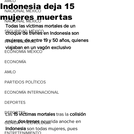
AMLO
Indonesia deja 15
NACIONAL MÉXICO
mujeres muertas
NACIONAL MÉXICO
Todas las víctimas mortales de un 
SEGURIDAD MÉXICO
choque de trenes en Indonesia son 
mujeres, de entre 19 y 50 años, quienes 
INTERNACIONAL
viajaban en un vagón exclusivo
ECONOMÍA MÉXICO
ECONOMÍA
AMLO
PARTIDOS POLÍTICOS
ECONOMÍA INTERNACIONAL
DEPORTES
DEPORTES
Las 
15 víctimas mortales
 tras la 
colisión
entre 
dos trenes
 ocurrida anoche en 
CIENCIA Y TECNOLOGÍA
Indonesia
 son todas mujeres, pues 
ENTRETENIMIENTO