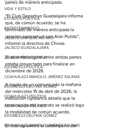
partes de manera anticipada.
VIDA Y ESTILO
“El Club Deportivo Guadalajara informa 
ESTADOS-POLÍTICA
que, de común acuerdo, se ha 
ENTRETENIMIENTO
terminado de manera anticipada la 
relación contractual con Alan Pulido”, 
JALISCO-ENRIQUE ALFARO
informó la directiva de Chivas.
JALISCO-GUADALAJARA
El acuerdo original entre ambas partes 
JALISCO-PABLO LEMUS
estaba proyectado para finalizar en 
EDOMEX23-POLÍTICA
diciembre de 2026.
COAHUILA23-MANOLO JIMÉNEZ SALINAS
A través de un comunicado la mañana 
EDOMEX23-DELFINA GÓMEZ
del miércoles 15 de abril de 2026, la 
COAHUILA23-POLÍTICA
institución rojiblanca detalló que la 
terminación del contrato se realizó bajo 
COAHUILA23-POLÍTICA
la modalidad de común acuerdo.
EDOMEX23-DELFINA GÓMEZ
COAHUILA23-MANOLO JIMÉNEZ SALINAS
El club agradeció el desempeño del 