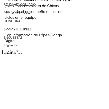
RD-DAVID COLLADO
goles con la camiseta de Chivas, 
sumando el desempeño de sus dos 
REP DOMINICANA
ciclos en el equipo.
HONDURAS
SV-NAYIB BUKELE
Con información de López-Dóriga 
ENCUESTAS
Digital
EDOMEX
MICHOACÁN
MICH-MORELIA-ALFONSO MARTÍNEZ
Ver todo
Entradas relacionadas
AGUASCALIENTES
AGUASCALIENTES
CDMX
CLAUDIA SHEINBAUM
EUA ELECCIONES