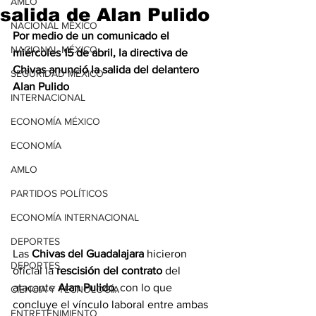
AMLO
salida de Alan Pulido
NACIONAL MÉXICO
Por medio de un comunicado el 
NACIONAL MÉXICO
miércoles 15 de abril, la directiva de 
Chivas anunció la salida del delantero 
SEGURIDAD MÉXICO
Alan Pulido
INTERNACIONAL
ECONOMÍA MÉXICO
ECONOMÍA
AMLO
PARTIDOS POLÍTICOS
ECONOMÍA INTERNACIONAL
DEPORTES
Las
 Chivas del Guadalajara
 hicieron 
DEPORTES
oficial la 
rescisión del contrato
 del 
atacante
 Alan Pulido
, con lo que 
CIENCIA Y TECNOLOGÍA
concluye el vínculo laboral entre ambas 
ENTRETENIMIENTO