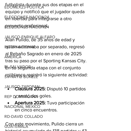
futbolista durante sus dos etapas en el 
EDOMEX23-POLÍTICA
equipo y notificó que el jugador queda 
ELECCIONES-NACION24
en libertad para integrarse a otro 
proyecto profesional.
ELECCIONES-NACION24
JALISCO-ENRIQUE ALFARO
Alan Pulido, de 35 años de edad y 
quien entrenaba por separado, regresó 
INTERNACIONAL
al Rebaño Sagrado en enero de 2025 
AMÉRICA
tras su paso por el Sporting Kansas City. 
EL SALVADOR
En su segunda etapa con el conjunto 
rojiblanco registró la siguiente actividad:
SV-NAYIB BUKELE
JALISCO-ZAPOPAN
Clausura 2025:
 Disputó 10 partidos 
y anotó dos goles.
REP DOMINICANA
Apertura 2025:
 Tuvo participación 
NACIONAL MÉXICO
en cinco encuentros.
RD-DAVID COLLADO
Con este movimiento, Pulido cierra un 
GUATEMALA
historial acumulado de 138 partidos y 43 