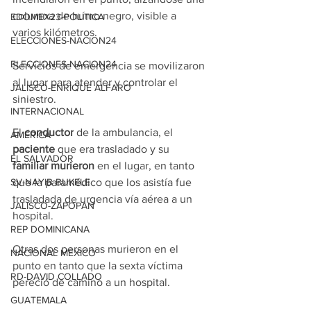
columna de humo negro, visible a 
EDOMEX23-POLÍTICA
varios kilómetros.
ELECCIONES-NACION24
ELECCIONES-NACION24
Servicios de emergencia se movilizaron 
al lugar para atender y controlar el 
JALISCO-ENRIQUE ALFARO
siniestro.
INTERNACIONAL
El 
conductor
 de la ambulancia, el 
AMÉRICA
paciente
 que era trasladado y su 
EL SALVADOR
familiar murieron
 en el lugar, en tanto 
que la paramédico que los asistía fue 
SV-NAYIB BUKELE
trasladada de urgencia vía aérea a un 
JALISCO-ZAPOPAN
hospital.
REP DOMINICANA
Otras dos personas murieron en el 
NACIONAL MÉXICO
punto en tanto que la sexta víctima 
RD-DAVID COLLADO
pereció de camino a un hospital.
GUATEMALA