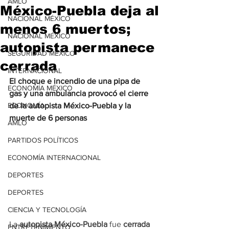
AMLO
México-Puebla deja al
NACIONAL MÉXICO
menos 6 muertos;
NACIONAL MÉXICO
autopista permanece
SEGURIDAD MÉXICO
cerrada
INTERNACIONAL
El choque e incendio de una pipa de 
ECONOMÍA MÉXICO
gas y una ambulancia provocó el cierre 
ECONOMÍA
de la autopista México-Puebla y la 
muerte de 6 personas
AMLO
PARTIDOS POLÍTICOS
ECONOMÍA INTERNACIONAL
DEPORTES
DEPORTES
CIENCIA Y TECNOLOGÍA
La 
autopista México-Puebla
 fue 
cerrada
ENTRETENIMIENTO