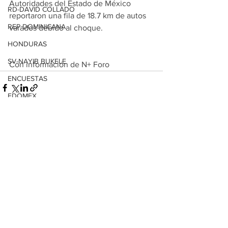
Autoridades del Estado de México 
RD-DAVID COLLADO
reportaron una fila de 18.7 km de autos 
REP DOMINICANA
varados debido al choque.
HONDURAS
SV-NAYIB BUKELE
Con información de N+ Foro
ENCUESTAS
EDOMEX
MICHOACÁN
Ver todo
Entradas relacionadas
MICH-MORELIA-ALFONSO MARTÍNEZ
AGUASCALIENTES
AGUASCALIENTES
CDMX
CLAUDIA SHEINBAUM
EUA ELECCIONES