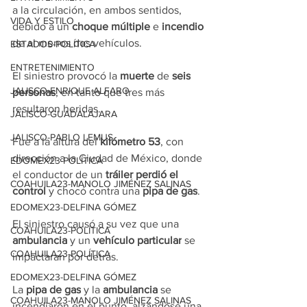
a la circulación, en ambos sentidos, 
VIDA Y ESTILO
debido a un 
choque múltiple 
e 
incendio
de al menos dos vehículos.
ESTADOS-POLÍTICA
ENTRETENIMIENTO
El siniestro provocó la 
muerte
 de 
seis
JALISCO-ENRIQUE ALFARO
personas
, en tanto que tres más 
resultaron heridas.
JALISCO-GUADALAJARA
JALISCO-PABLO LEMUS
Fue a la altura del 
kilómetro 53
, con 
dirección a la Ciudad de México, donde 
EDOMEX23-POLÍTICA
el conductor de un 
tráiler perdió el 
COAHUILA23-MANOLO JIMÉNEZ SALINAS
control
 y chocó contra una 
pipa de gas
.
EDOMEX23-DELFINA GÓMEZ
El siniestro causó a su vez que una 
COAHUILA23-POLÍTICA
ambulancia
 y un 
vehículo particular
 se 
COAHUILA23-POLÍTICA
impactaran por detrás.
EDOMEX23-DELFINA GÓMEZ
La 
pipa de gas
 y la 
ambulancia 
se 
COAHUILA23-MANOLO JIMÉNEZ SALINAS
incendiaron en el punto, alzándose una 