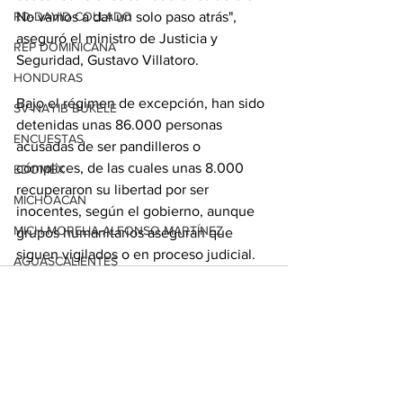
RD-DAVID COLLADO
No vamos a dar un solo paso atrás", 
aseguró el ministro de Justicia y 
REP DOMINICANA
Seguridad, Gustavo Villatoro.
HONDURAS
Bajo el régimen de excepción, han sido 
SV-NAYIB BUKELE
detenidas unas 86.000 personas 
ENCUESTAS
acusadas de ser pandilleros o 
cómplices, de las cuales unas 8.000 
EDOMEX
recuperaron su libertad por ser 
MICHOACÁN
inocentes, según el gobierno, aunque 
MICH-MORELIA-ALFONSO MARTÍNEZ
grupos humanitarios aseguran que 
siguen vigilados o en proceso judicial.
AGUASCALIENTES
AGUASCALIENTES
CDMX
CLAUDIA SHEINBAUM
Ver todo
Entradas relacionadas
EUA ELECCIONES