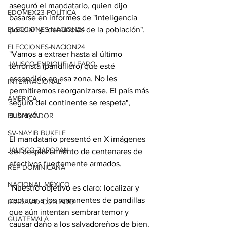
aseguró el mandatario, quien dijo 
EDOMEX23-POLÍTICA
basarse en informes de "inteligencia 
ELECCIONES-NACION24
policial" y "denuncias de la población".
ELECCIONES-NACION24
"Vamos a extraer hasta al último 
JALISCO-ENRIQUE ALFARO
terrorista (pandillero) que esté 
escondido en esa zona. No les 
INTERNACIONAL
permitiremos reorganizarse. El país más 
AMÉRICA
seguro del continente se respeta", 
subrayó.
EL SALVADOR
SV-NAYIB BUKELE
El mandatario presentó en X imágenes 
JALISCO-ZAPOPAN
del desplazamiento de centenares de 
efectivos fuertemente armados.
REP DOMINICANA
NACIONAL MÉXICO
"Nuestro objetivo es claro: localizar y 
capturar a los remanentes de pandillas 
RD-DAVID COLLADO
que aún intentan sembrar temor y 
GUATEMALA
causar daño a los salvadoreños de bien. 