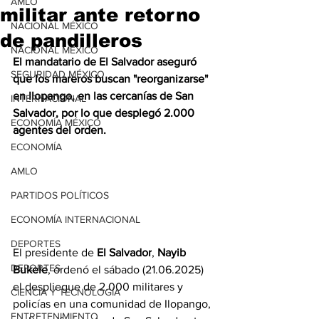
AMLO
militar ante retorno
NACIONAL MÉXICO
de pandilleros
NACIONAL MÉXICO
El mandatario de El Salvador aseguró 
SEGURIDAD MÉXICO
que los mareros buscan "reorganizarse" 
en Ilopango, en las cercanías de San 
INTERNACIONAL
Salvador, por lo que desplegó 2.000 
ECONOMÍA MÉXICO
agentes del orden.
ECONOMÍA
AMLO
PARTIDOS POLÍTICOS
ECONOMÍA INTERNACIONAL
DEPORTES
El presidente de 
El Salvador
, 
Nayib 
DEPORTES
Bukele
, ordenó el sábado (21.06.2025) 
el despliegue de 2.000 militares y 
CIENCIA Y TECNOLOGÍA
policías en una comunidad de Ilopango, 
ENTRETENIMIENTO