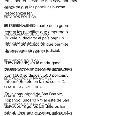
en la periferia este de San Salvador, tras 
asegurar que las pandillas buscan 
VIDA Y ESTILO
"reorganizarse".
ESTADOS-POLÍTICA
ENTRETENIMIENTO
El operativo forma parte de la guerra 
contra las pandillas que emprendió 
JALISCO-ENRIQUE ALFARO
Bukele al declarar al país bajo un 
JALISCO-GUADALAJARA
régimen de excepción que permite 
detenciones sin orden judicial.
JALISCO-PABLO LEMUS
EDOMEX23-POLÍTICA
"Hoy (sábado) en la madrugada 
desplegamos un cerco de seguridad 
COAHUILA23-MANOLO JIMÉNEZ SALINAS
con 1.500 soldados y 500 policías", 
EDOMEX23-DELFINA GÓMEZ
informó Bukele en la red social X.
COAHUILA23-POLÍTICA
En la comunidad de San Bartolo, 
COAHUILA23-POLÍTICA
Ilopango, unos 10 km al este de San 
EDOMEX23-DELFINA GÓMEZ
Salvador, "algunos pandilleros han 
intentado regresar y reorganizarse", 
COAHUILA23-MANOLO JIMÉNEZ SALINAS