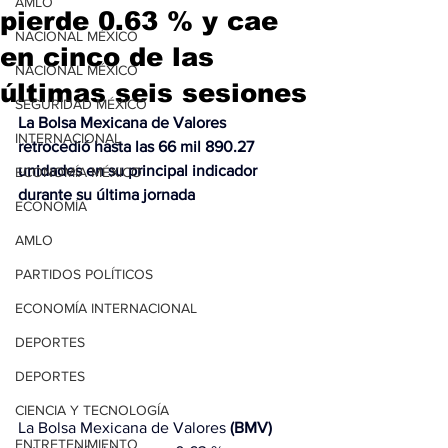
AMLO
pierde 0.63 % y cae
NACIONAL MÉXICO
en cinco de las
NACIONAL MÉXICO
últimas seis sesiones
SEGURIDAD MÉXICO
La Bolsa Mexicana de Valores 
INTERNACIONAL
retrocedió hasta las 66 mil 890.27 
unidades en su principal indicador 
ECONOMÍA MÉXICO
durante su última jornada
ECONOMÍA
AMLO
PARTIDOS POLÍTICOS
ECONOMÍA INTERNACIONAL
DEPORTES
DEPORTES
CIENCIA Y TECNOLOGÍA
La Bolsa Mexicana de Valores 
(BMV)
ENTRETENIMIENTO