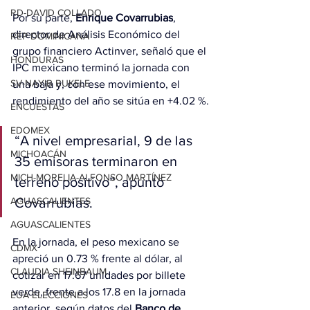
RD-DAVID COLLADO
Por su parte, 
Enrique Covarrubias
, 
director de Análisis Económico del 
REP DOMINICANA
grupo financiero Actinver, señaló que el 
HONDURAS
IPC mexicano terminó la jornada con 
SV-NAYIB BUKELE
una baja y, con ese movimiento, el 
rendimiento del año se sitúa en +4.02 %.
ENCUESTAS
EDOMEX
“A nivel empresarial, 9 de las 
MICHOACÁN
35 emisoras terminaron en 
MICH-MORELIA-ALFONSO MARTÍNEZ
terreno positivo”, apuntó 
Covarrubias.
AGUASCALIENTES
AGUASCALIENTES
En la jornada, el peso mexicano se 
CDMX
apreció un 0.73 % frente al dólar, al 
CLAUDIA SHEINBAUM
cotizar en 17.67 unidades por billete 
verde, frente a los 17.8 en la jornada 
EUA ELECCIONES
anterior, según datos del
 Banco de 