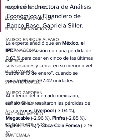
explicó la directora de Análisis 
EDOMEX23-POLÍTICA
Económico y Financiero de 
ELECCIONES-NACION24
Banco Base, Gabriela Siller.
ELECCIONES-NACION24
JALISCO-ENRIQUE ALFARO
La experta añadió que en 
México, el 
INTERNACIONAL
IPC
 “cerró la sesión con una pérdida de 
0.63 % para caer en cinco de las últimas 
AMÉRICA
seis sesiones y cerrar en su menor nivel 
EL SALVADOR
desde el 13 de enero”, cuando se 
apuntó 66 mil 337.42 unidades.
SV-NAYIB BUKELE
JALISCO-ZAPOPAN
Al interior del mercado mexicano, 
señaló Siller, resaltaron las pérdidas de 
REP DOMINICANA
las emisoras 
Liverpool
 (-3.04 %), 
NACIONAL MÉXICO
Megacable
 (-2.96 %), 
Pinfra
 (-2.85 %), 
RD-DAVID COLLADO
Sigma
 (-2.6 %) y 
Coca-Cola Femsa
 (-2.16 
%).
GUATEMALA