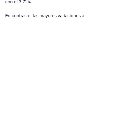
con el 3.71 %.
En contraste, las mayores variaciones a 
la baja fueron de la exploradora de 
petróleo y gas Vista Oil & Gas (VISTA 
A), con el 5.58 %; de la compañía de 
productos madereros y papeleros TEAK 
(TEAK CPO), con el -4.38 %, y de la 
cadena de supermercados 
Organización Soriana (SORIANA B), con 
el -4.11 %.
Con información de EFE.
Ver todo
Entradas relacionadas