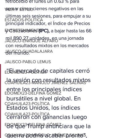
retrocedió el lunes un 0.63 % para 
sumar cinco cierres negativos en las 
VIDA Y ESTILO
últimas seis sesiones, para empujar a su 
ESTADOS-POLÍTICA
principal indicador, el Índice de Precios 
ENTRETENIMIENTO
y Cotizaciones 
(IPC),
 a bajar hasta las 66 
mil 890.27 unidades, en una jornada 
JALISCO-ENRIQUE ALFARO
con resultados mixtos en los mercados 
JALISCO-GUADALAJARA
del mundo.
JALISCO-PABLO LEMUS
“El mercado de capitales cerró 
EDOMEX23-POLÍTICA
la sesión con resultados mixtos 
COAHUILA23-MANOLO JIMÉNEZ SALINAS
entre los principales índices 
EDOMEX23-DELFINA GÓMEZ
bursátiles a nivel global. En 
COAHUILA23-POLÍTICA
Estados Unidos, los índices 
COAHUILA23-POLÍTICA
cerraron con ganancias luego 
EDOMEX23-DELFINA GÓMEZ
de que Trump anunciara que la 
guerra podría acabar pronto”, 
COAHUILA23-MANOLO JIMÉNEZ SALINAS