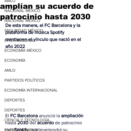
AMLO
amplían su acuerdo de
NACIONAL MÉXICO
patrocinio hasta 2030
NACIONAL MÉXICO
De esta manera, el FC Barcelona y la 
SEGURIDAD MÉXICO
plataforma de música Spotify 
mantienen el vínculo que nació en el 
INTERNACIONAL
año 2022
ECONOMÍA MÉXICO
ECONOMÍA
AMLO
PARTIDOS POLÍTICOS
ECONOMÍA INTERNACIONAL
DEPORTES
DEPORTES
El 
FC Barcelona
 anunció la 
ampliación
CIENCIA Y TECNOLOGÍA
hasta 
2030
 del 
acuerdo
 de patrocinio 
con 
Spotify
, que mantendrá su 
ENTRETENIMIENTO