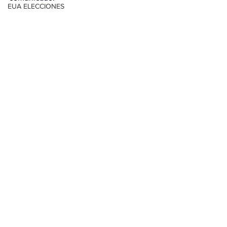
EUA ELECCIONES
AGS-TERE JIMÉNEZ
Con información de EFE
ESTADOS
Ver todo
Entradas relacionadas