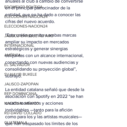
anuales al club a cambio de convertirse 
EDOMEX23-POLÍTICA
en el principal patrocinador de la 
entidad, que no ha dado a conocer las 
ELECCIONES-NACION24
cifras del nuevo acuerdo.
ELECCIONES-NACION24
“Esta unión permite a ambas marcas 
JALISCO-ENRIQUE ALFARO
ampliar su impacto en mercados 
INTERNACIONAL
estratégicos y generar sinergias 
AMÉRICA
conjuntas con un alcance internacional, 
conectando con nuevas audiencias y 
EL SALVADOR
consolidando su proyección global”, 
SV-NAYIB BUKELE
subrayó.
JALISCO-ZAPOPAN
La entidad catalana señaló que desde la 
REP DOMINICANA
asociación con Spotify en 2022 “se han 
creado momentos y acciones 
NACIONAL MÉXICO
inolvidables —tanto para la afición 
RD-DAVID COLLADO
como para los y las artistas musicales— 
GUATEMALA
que han traspasado los límites de los 