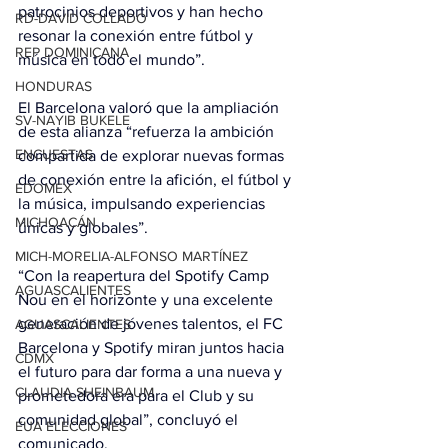
patrocinios deportivos y han hecho 
RD-DAVID COLLADO
resonar la conexión entre fútbol y 
REP DOMINICANA
música en todo el mundo”.
HONDURAS
El Barcelona valoró que la ampliación 
SV-NAYIB BUKELE
de esta alianza “refuerza la ambición 
ENCUESTAS
compartida de explorar nuevas formas 
de conexión entre la afición, el fútbol y 
EDOMEX
la música, impulsando experiencias 
MICHOACÁN
únicas y globales”.
MICH-MORELIA-ALFONSO MARTÍNEZ
“Con la reapertura del Spotify Camp 
AGUASCALIENTES
Nou en el horizonte y una excelente 
generación de jóvenes talentos, el FC 
AGUASCALIENTES
Barcelona y Spotify miran juntos hacia 
CDMX
el futuro para dar forma a una nueva y 
CLAUDIA SHEINBAUM
prometedora era para el Club y su 
comunidad global”, concluyó el 
EUA ELECCIONES
comunicado.