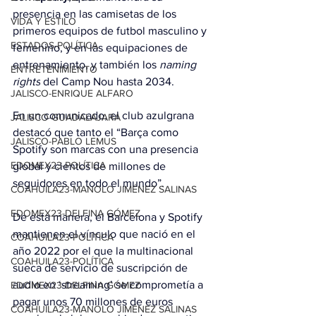
presencia en las camisetas de los 
VIDA Y ESTILO
primeros equipos de futbol masculino y 
ESTADOS-POLÍTICA
femenino, y en las equipaciones de 
entrenamiento, y también los 
naming 
ENTRETENIMIENTO
rights
 del Camp Nou hasta 2034.
JALISCO-ENRIQUE ALFARO
En un comunicado
, el club azulgrana 
JALISCO-GUADALAJARA
destacó que tanto el “Barça como 
JALISCO-PABLO LEMUS
Spotify son marcas con una presencia 
EDOMEX23-POLÍTICA
global y cientos de millones de 
seguidores en todo el mundo”.
COAHUILA23-MANOLO JIMÉNEZ SALINAS
EDOMEX23-DELFINA GÓMEZ
De esta manera, el Barcelona y Spotify 
mantienen el vínculo que nació en el 
COAHUILA23-POLÍTICA
año 2022 por el que la multinacional 
COAHUILA23-POLÍTICA
sueca de servicio de suscripción de 
audio en ‘streaming’ se comprometía a 
EDOMEX23-DELFINA GÓMEZ
pagar unos 70 millones de euros 
COAHUILA23-MANOLO JIMÉNEZ SALINAS