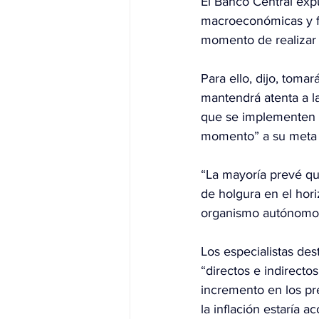
El Banco Central exp
macroeconómicas y fi
momento de realizar
Para ello, dijo, toma
mantendrá atenta a la
que se implementen s
momento” a su meta d
“La mayoría prevé que
de holgura en el horiz
organismo autónomo
Los especialistas des
“directos e indirectos
incremento en los pr
la inflación estaría a