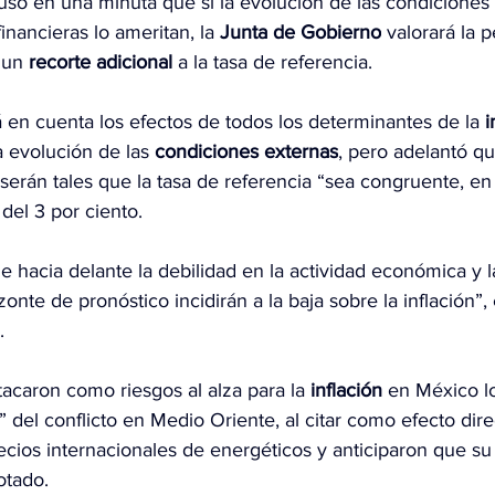
uso en 
una minuta
 que si la evolución de las condiciones 
nancieras lo ameritan, la 
Junta de Gobierno
 valorará la p
 un 
recorte adicional
 a la tasa de referencia.
rá en cuenta los efectos de todos los determinantes de la 
i
 evolución de las 
condiciones externas
, pero adelantó qu
erán tales que la tasa de referencia “sea congruente, en
el 3 por ciento.
 hacia delante la debilidad en la actividad económica y l
onte de pronóstico incidirán a la baja sobre la inflación”, 
.
tacaron como riesgos al alza para la 
inflación
 en México l
” del conflicto en Medio Oriente, al citar como efecto dire
ecios internacionales de energéticos y anticiparon que su
cotado.