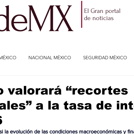
ldeMX
El Gran portal
de noticias
MÉXICO
NACIONAL MÉXICO
SEGURIDAD MÉXICO
NOMÍA
AMLO
PARTIDOS POLÍTICOS
ECONOMÍA
 valorará “recortes
ales” a la tasa de in
CIENCIA Y TECNOLOGÍA
ENTRETENIMIENTO
VIDA
6
ETENIMIENTO
JALISCO-ENRIQUE ALFARO
JALISCO-
i la evolución de las condiciones macroeconómicas y fina