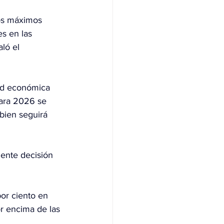
ios máximos 
s en las 
ló el 
ad económica 
ara 2026 se 
bien seguirá 
ente decisión 
por ciento en 
r encima de las 