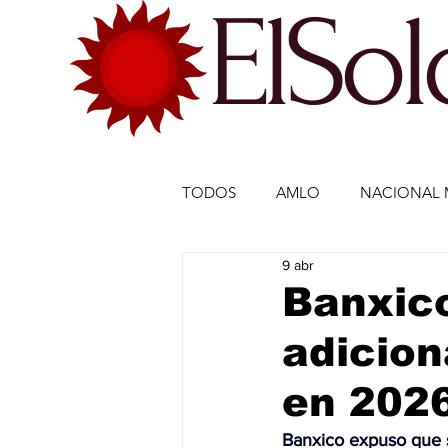
ElSo
TODOS
AMLO
NACIONAL 
9 abr
ECONOMÍA MÉXICO
ECO
Banxico
adicion
DEPORTES
DEPORTES
en 202
ESTADOS-POLÍTICA
ENTR
Banxico expuso que s