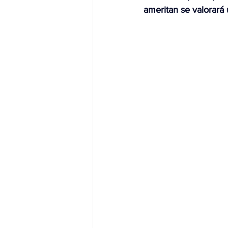
ameritan se valorará 
JALISCO-PABLO LEMUS
ED
EDOMEX23-DELFINA GÓMEZ
EDOMEX23-DELFINA GÓMEZ
ELECCIONES-NACION24