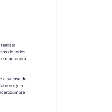
 realizar 
ctos de todos 
y se mantendrá 
e a su tasa de 
ebrero, y la 
incertidumbre 