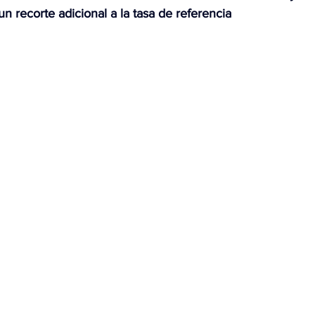
un recorte adicional a la tasa de referencia
OMEX23-POLÍTICA
COAHUILA23-MANOLO JIMÉNEZ SALI
COAHUILA23-POLÍTICA
COAHUILA23-POLÍTICA
COAHUILA23-MANOLO JIMÉNEZ SALINAS
EDOMEX23-P
ELECCIONES-NACION24