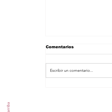
Comentarios
Escribir un comentario...
Despliegan a más de mil
500 elementos de las
Suscríbete a nuestro newslet
Fuerzas Armadas en
zonas aguacateras de
Michoacán