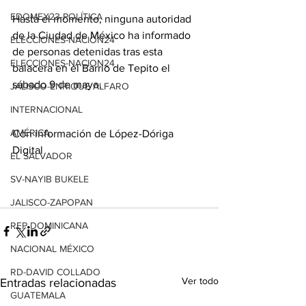
EDOMEX23-POLÍTICA
Hasta el momento, ninguna autoridad 
de la Ciudad de México ha informado 
ELECCIONES-NACION24
de personas detenidas tras esta 
ELECCIONES-NACION24
balacera en el Barrio de Tepito el 
sábado 9 de mayo.
JALISCO-ENRIQUE ALFARO
INTERNACIONAL
AMÉRICA
Con información de López-Dóriga 
Digital
EL SALVADOR
SV-NAYIB BUKELE
JALISCO-ZAPOPAN
REP DOMINICANA
NACIONAL MÉXICO
RD-DAVID COLLADO
Ver todo
Entradas relacionadas
GUATEMALA