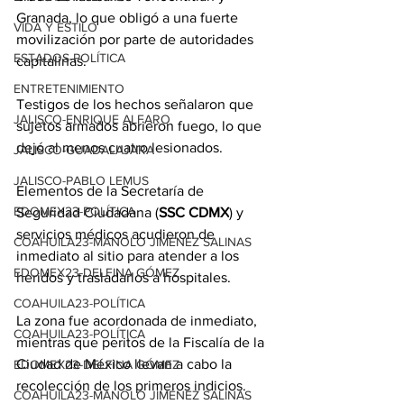
Granada, lo que obligó a una fuerte 
VIDA Y ESTILO
movilización por parte de autoridades 
ESTADOS-POLÍTICA
capitalinas.
ENTRETENIMIENTO
Testigos de los hechos señalaron que 
JALISCO-ENRIQUE ALFARO
sujetos armados abrieron fuego, lo que 
dejó al menos cuatro lesionados.
JALISCO-GUADALAJARA
JALISCO-PABLO LEMUS
Elementos de la Secretaría de 
EDOMEX23-POLÍTICA
Seguridad Ciudadana (
SSC CDMX
) y 
servicios médicos acudieron de 
COAHUILA23-MANOLO JIMÉNEZ SALINAS
inmediato al sitio para atender a los 
EDOMEX23-DELFINA GÓMEZ
heridos y trasladarlos a hospitales.
COAHUILA23-POLÍTICA
La zona fue acordonada de inmediato, 
COAHUILA23-POLÍTICA
mientras que peritos de la Fiscalía de la 
Ciudad de México llevan a cabo la 
EDOMEX23-DELFINA GÓMEZ
recolección de los primeros indicios.
COAHUILA23-MANOLO JIMÉNEZ SALINAS