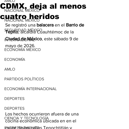
AMLO
CDMX, deja al menos
NACIONAL MÉXICO
cuatro heridos
NACIONAL MÉXICO
Se registró una 
balacera
 en el 
Barrio de 
SEGURIDAD MÉXICO
Tepito
, alcaldía Cuauhtémoc de la
Ciudad de México
, este sábado 9 de 
INTERNACIONAL
mayo de 2026.
ECONOMÍA MÉXICO
ECONOMÍA
AMLO
PARTIDOS POLÍTICOS
ECONOMÍA INTERNACIONAL
DEPORTES
DEPORTES
Los hechos ocurrieron afuera de una 
CIENCIA Y TECNOLOGÍA
cocina económica ubicada en en el 
cruce de las calles Tenochtitlán y 
ENTRETENIMIENTO