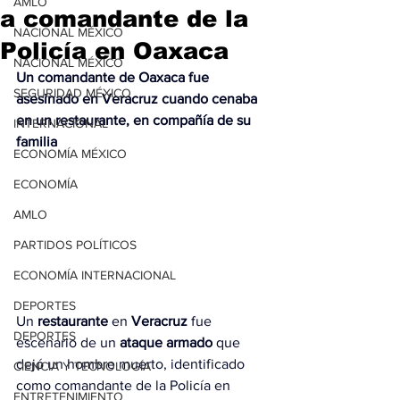
AMLO
a comandante de la
NACIONAL MÉXICO
Policía en Oaxaca
NACIONAL MÉXICO
Un comandante de Oaxaca fue 
SEGURIDAD MÉXICO
asesinado en Veracruz cuando cenaba 
en un restaurante, en compañía de su 
INTERNACIONAL
familia
ECONOMÍA MÉXICO
ECONOMÍA
AMLO
PARTIDOS POLÍTICOS
ECONOMÍA INTERNACIONAL
DEPORTES
Un 
restaurante
 en 
Veracruz
 fue 
DEPORTES
escenario de un 
ataque armado
 que 
dejó un hombre muerto, identificado 
CIENCIA Y TECNOLOGÍA
como comandante de la Policía en 
ENTRETENIMIENTO