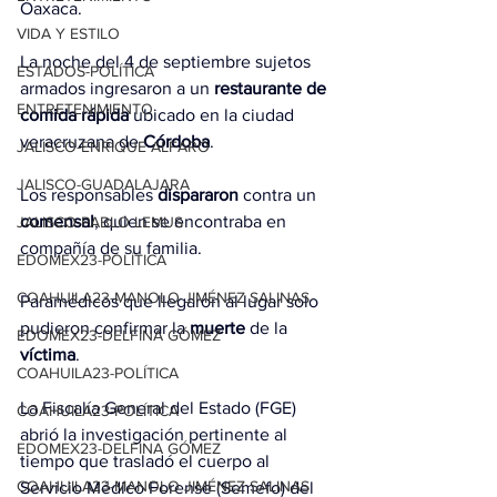
Oaxaca.
VIDA Y ESTILO
La noche del 4 de septiembre sujetos 
ESTADOS-POLÍTICA
armados ingresaron a un 
restaurante de 
ENTRETENIMIENTO
comida rápida
 ubicado en la ciudad 
veracruzana de 
Córdoba
.
JALISCO-ENRIQUE ALFARO
JALISCO-GUADALAJARA
Los responsables 
dispararon
 contra un 
comensal
, quien se encontraba en 
JALISCO-PABLO LEMUS
compañía de su familia.
EDOMEX23-POLÍTICA
COAHUILA23-MANOLO JIMÉNEZ SALINAS
Paramédicos que llegaron al lugar solo 
pudieron confirmar la 
muerte
 de la 
EDOMEX23-DELFINA GÓMEZ
víctima
.
COAHUILA23-POLÍTICA
La Fiscalía General del Estado (FGE) 
COAHUILA23-POLÍTICA
abrió la investigación pertinente al 
EDOMEX23-DELFINA GÓMEZ
tiempo que trasladó el cuerpo al 
COAHUILA23-MANOLO JIMÉNEZ SALINAS
Servicio Médico Forense (Semefo) del 