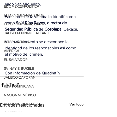
ejido San Miguelito.
EDOMEX23-POLÍTICA
ELECCIONES-NACION24
Familiares de la víctima lo identificaron 
como 
Saúl Ríos Reyes
, 
director de 
ELECCIONES-NACION24
Seguridad Pública
 de
 Cosolapa
, Oaxaca.
JALISCO-ENRIQUE ALFARO
Hasta el momento se desconoce la 
INTERNACIONAL
identidad de los responsables así como 
AMÉRICA
el motivo del crimen.
EL SALVADOR
SV-NAYIB BUKELE
Con información de Quadratín
JALISCO-ZAPOPAN
REP DOMINICANA
NACIONAL MÉXICO
RD-DAVID COLLADO
Ver todo
Entradas relacionadas
GUATEMALA