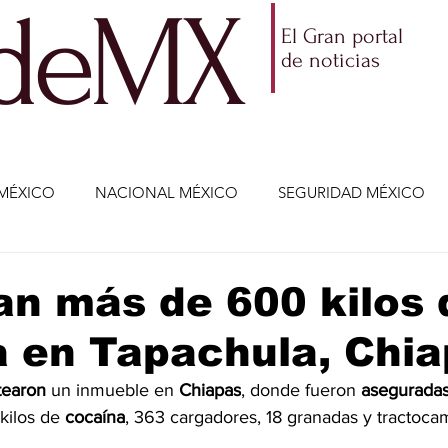
ldeMX
El Gran portal
de noticias
MÉXICO
NACIONAL MÉXICO
SEGURIDAD MÉXICO
NOMÍA
AMLO
PARTIDOS POLÍTICOS
ECONOMÍA
n más de 600 kilos 
 en Tapachula, Chi
CIENCIA Y TECNOLOGÍA
ENTRETENIMIENTO
VIDA
tearon
 un inmueble en 
Chiapas
, donde fueron 
asegurada
kilos de 
cocaína
, 363 cargadores, 18 granadas y tractoca
ETENIMIENTO
JALISCO-ENRIQUE ALFARO
JALISCO-