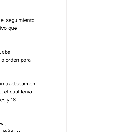
el seguimiento 
tivo que 
rueba 
la orden para 
un tractocamión 
 el cual tenía 
es y 18 
eve 
o Público 