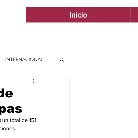
Inicio
INTERNACIONAL
 INTERNACIONAL
de
apas
 Y ESTILO
s
 un total de 151 
miones.
GUADALAJARA