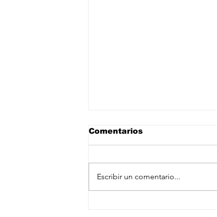
Comentarios
Escribir un comentario...
Detienen a Guadalupe
“N”, ligada a presunta