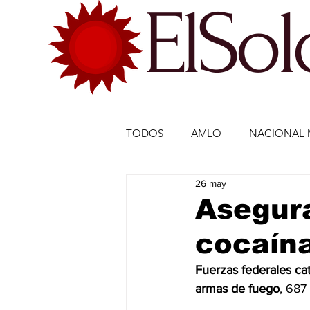
ElSo
TODOS
AMLO
NACIONAL 
26 may
ECONOMÍA MÉXICO
ECO
Asegura
cocaína
DEPORTES
DEPORTES
Fuerzas federales
ca
armas de fuego
, 687 
ESTADOS-POLÍTICA
ENTR