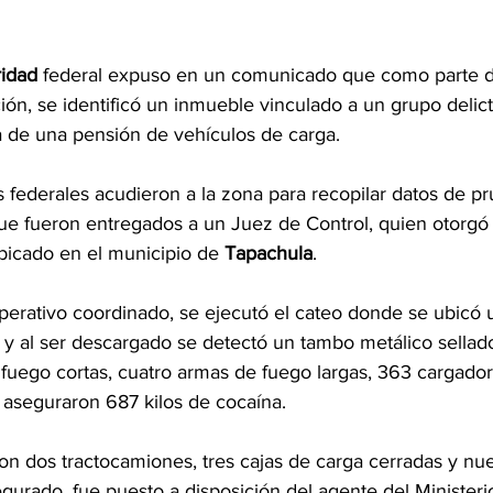
idad
 federal expuso en un 
comunicado
 que como parte d
ción, se identificó un inmueble vinculado a un grupo delic
 de una pensión de vehículos de carga.
 federales acudieron a la zona para recopilar datos de p
ue fueron entregados a un Juez de Control, quien otorgó 
ubicado en el municipio de 
Tapachula
.
perativo coordinado, se ejecutó el cateo donde se ubicó 
y al ser descargado se detectó un tambo metálico sellado,
 fuego cortas, cuatro armas de fuego largas, 363 cargador
aseguraron 687 kilos de cocaína.
n dos tractocamiones, tres cajas de carga cerradas y nu
urado, fue puesto a disposición del agente del Ministeri