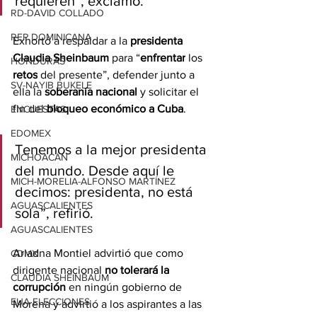
requieren”, exclamó.
RD-DAVID COLLADO
REP DOMINICANA
Exhortó a respaldar a la 
presidenta 
Claudia Sheinbaum
 para “
enfrentar
 los 
HONDURAS
retos
 del presente”, defender junto a 
SV-NAYIB BUKELE
ella la 
soberanía nacional
 y solicitar el 
fin del 
bloqueo económico a Cuba
.
ENCUESTAS
EDOMEX
Tenemos a la mejor presidenta 
MICHOACÁN
del mundo. Desde aquí le 
MICH-MORELIA-ALFONSO MARTÍNEZ
decimos: presidenta, no está 
AGUASCALIENTES
sola”, refirió.
AGUASCALIENTES
Ariadna Montiel advirtió que como 
CDMX
dirigente nacional 
no tolerará la 
CLAUDIA SHEINBAUM
corrupción
 en ningún gobierno de 
EUA ELECCIONES
Morena y advirtió a los aspirantes a las 