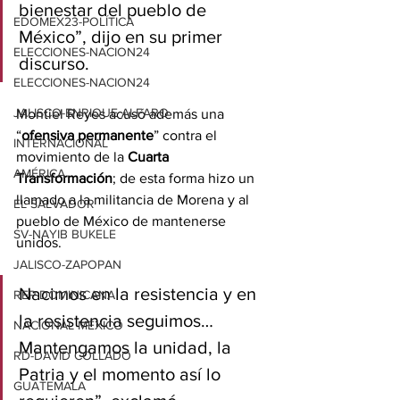
bienestar del pueblo de 
EDOMEX23-POLÍTICA
México”, dijo en su primer 
ELECCIONES-NACION24
discurso.
ELECCIONES-NACION24
JALISCO-ENRIQUE ALFARO
Montiel Reyes acusó además una 
“
ofensiva permanente
” contra el 
INTERNACIONAL
movimiento de la 
Cuarta
AMÉRICA
Transformación
; de esta forma hizo un 
llamado a la militancia de Morena y al 
EL SALVADOR
pueblo de México de mantenerse 
SV-NAYIB BUKELE
unidos.
JALISCO-ZAPOPAN
Nacimos en la resistencia y en 
REP DOMINICANA
la resistencia seguimos… 
NACIONAL MÉXICO
Mantengamos la unidad, la 
RD-DAVID COLLADO
Patria y el momento así lo 
GUATEMALA