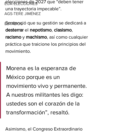
elecciones de 2027 que “deben tener 
EUA ELECCIONES
una trayectoria impecable”.
AGS-TERE JIMÉNEZ
Sentenció que su gestión se dedicará a 
ESTADOS
desterrar
 el 
nepotismo
, 
clasismo
, 
racismo
 y 
machismo
, así como cualquier 
práctica que traicione los principios del 
movimiento.
Morena es la esperanza de 
México porque es un 
movimiento vivo y permanente. 
A nuestros militantes les digo: 
ustedes son el corazón de la 
transformación”, resaltó.
Asimismo, el Congreso Extraordinario 