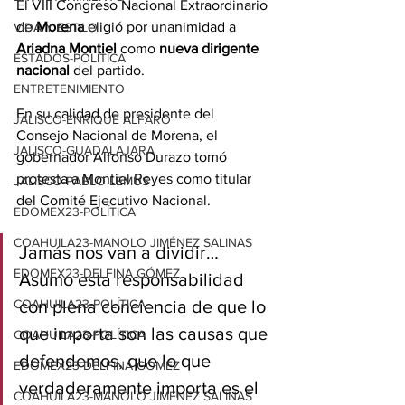
El VIII Congreso Nacional Extraordinario 
de 
Morena
 eligió por unanimidad a 
VIDA Y ESTILO
Ariadna Montiel
 como 
nueva dirigente 
ESTADOS-POLÍTICA
nacional
 del partido.
ENTRETENIMIENTO
En su calidad de presidente del 
JALISCO-ENRIQUE ALFARO
Consejo Nacional de Morena, el 
JALISCO-GUADALAJARA
gobernador Alfonso Durazo tomó 
protesta a Montiel Reyes como titular 
JALISCO-PABLO LEMUS
del Comité Ejecutivo Nacional.
EDOMEX23-POLÍTICA
COAHUILA23-MANOLO JIMÉNEZ SALINAS
Jamás nos van a dividir… 
EDOMEX23-DELFINA GÓMEZ
Asumo esta responsabilidad 
COAHUILA23-POLÍTICA
con plena conciencia de que lo 
que importa son las causas que 
COAHUILA23-POLÍTICA
defendemos, que lo que 
EDOMEX23-DELFINA GÓMEZ
verdaderamente importa es el 
COAHUILA23-MANOLO JIMÉNEZ SALINAS