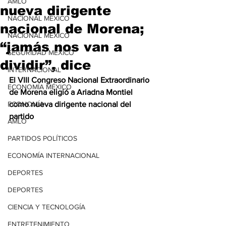
AMLO
nueva dirigente
NACIONAL MÉXICO
nacional de Morena;
NACIONAL MÉXICO
“jamás nos van a
SEGURIDAD MÉXICO
dividir”, dice
INTERNACIONAL
El VIII Congreso Nacional Extraordinario 
ECONOMÍA MÉXICO
de Morena eligió a Ariadna Montiel 
ECONOMÍA
como nueva dirigente nacional del 
partido
AMLO
PARTIDOS POLÍTICOS
ECONOMÍA INTERNACIONAL
DEPORTES
DEPORTES
CIENCIA Y TECNOLOGÍA
ENTRETENIMIENTO