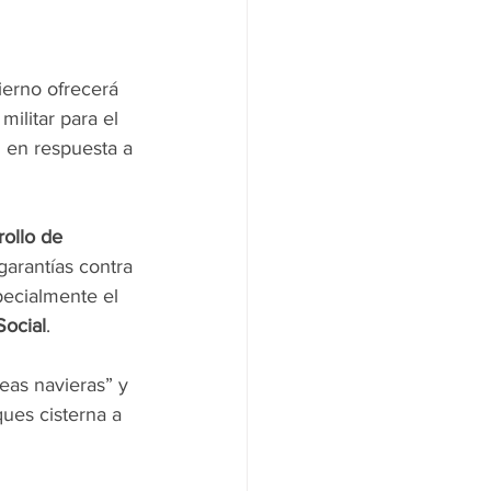
ierno ofrecerá 
ilitar para el 
 en respuesta a 
ollo de 
arantías contra 
pecialmente el 
Social
.
eas navieras” y 
ues cisterna a 