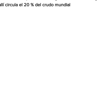
llí circula el 20 % del crudo mundial
OMEX23-POLÍTICA
COAHUILA23-MANOLO JIMÉNEZ SALI
COAHUILA23-POLÍTICA
COAHUILA23-POLÍTICA
COAHUILA23-MANOLO JIMÉNEZ SALINAS
EDOMEX23-P
ELECCIONES-NACION24