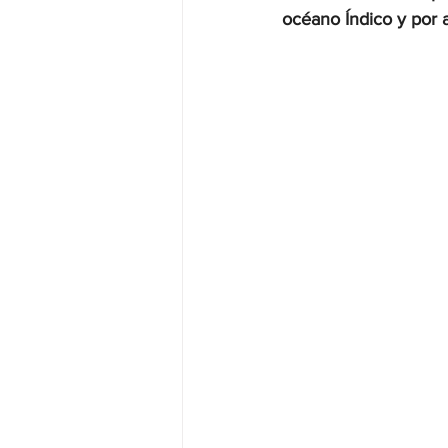
océano Índico y por a
JALISCO-PABLO LEMUS
ED
EDOMEX23-DELFINA GÓMEZ
EDOMEX23-DELFINA GÓMEZ
ELECCIONES-NACION24