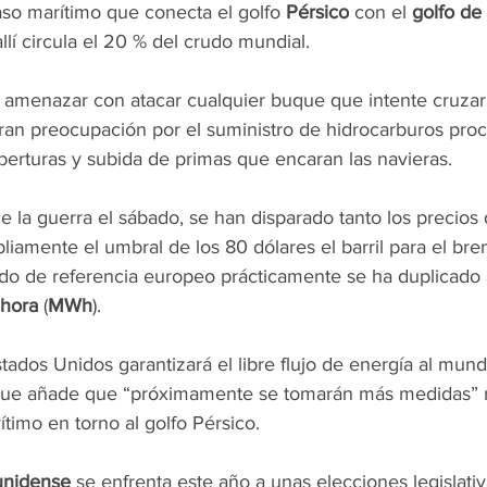
so marítimo que conecta el golfo 
Pérsico
 con el 
golfo d
allí circula el 20 % del crudo mundial.
a amenazar con atacar cualquier buque que intente cruzar
ran preocupación por el suministro de hidrocarburos proc
berturas y subida de primas que encaran las navieras.
la guerra el sábado, se han disparado tanto los precios d
amente el umbral de los 80 dólares el barril para el bren
do de referencia europeo prácticamente se ha duplicado
 hora
 (
MWh
).
tados Unidos garantizará el libre flujo de energía al mund
ue añade que “próximamente se tomarán más medidas” r
ítimo en torno al golfo Pérsico.
unidense
 se enfrenta este año a unas elecciones legislati