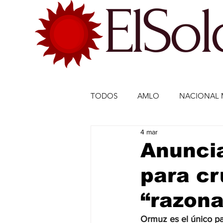
ElSo
TODOS
AMLO
NACIONAL 
4 mar
ECONOMÍA MÉXICO
ECO
Anuncia
para cr
DEPORTES
DEPORTES
“razona
ESTADOS-POLÍTICA
ENTR
Ormuz es el único pa