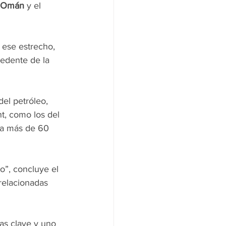
e Omán
 y el 
 ese estrecho, 
edente de la 
el petróleo, 
t, como los del 
 a más de 60
o”, concluye el 
elacionadas 
vas clave y uno 