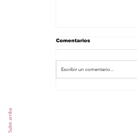
Comentarios
Escribir un comentario...
Arabia Saudita, Turquía
y Pakistán se
Suscríbete a nuestro newslet
comprometen a defensa
mutua ante creciente
Subir arriba
inestabilidad en Medio
Oriente