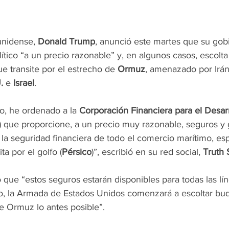
unidense, 
Donald Trump
, anunció este martes que su gob
ítico “a un precio razonable” y, en algunos casos, escolta m
e transite por el estrecho de 
Ormuz
, amenazado por Irán
.
 e 
Israel
.
o, he ordenado a la 
Corporación Financiera para el Desarr
) que proporcione, a un precio muy razonable, seguros y g
a la seguridad financiera de todo el comercio marítimo, es
ta por el golfo (
Pérsico
)”, escribió en su red social, 
Truth 
 que “estos seguros estarán disponibles para todas las lín
o, la Armada de Estados Unidos comenzará a escoltar buq
e Ormuz lo antes posible”.