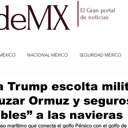
ldeMX
El Gran portal
de noticias
MÉXICO
NACIONAL MÉXICO
SEGURIDAD MÉXICO
NOMÍA
AMLO
PARTIDOS POLÍTICOS
ECONOMÍA
 Trump escolta mili
uzar Ormuz y seguro
CIENCIA Y TECNOLOGÍA
ENTRETENIMIENTO
VIDA
bles” a las navieras
ETENIMIENTO
JALISCO-ENRIQUE ALFARO
JALISCO-
so marítimo que conecta el golfo Pérsico con el golfo de