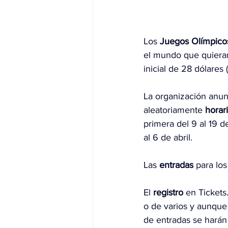
Los 
Juegos Olímpico
el mundo que quieran
inicial de 28 dólare
La organización anunc
aleatoriamente 
horar
primera del 9 al 19 d
al 6 de abril.
Las 
entradas
 para los
El 
registro
 en 
Tickets
o de varios y aunque e
de entradas se harán 