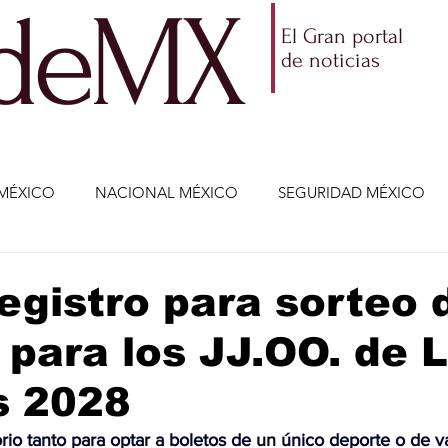
ldeMX
El Gran portal
de noticias
MÉXICO
NACIONAL MÉXICO
SEGURIDAD MÉXICO
NOMÍA
AMLO
PARTIDOS POLÍTICOS
ECONOMÍA
egistro para sorteo 
 para los JJ.OO. de 
CIENCIA Y TECNOLOGÍA
ENTRETENIMIENTO
VIDA
s 2028
ETENIMIENTO
JALISCO-ENRIQUE ALFARO
JALISCO-
orio tanto para optar a boletos de un único deporte o de va