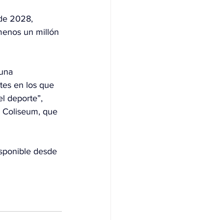
 de 2028, 
menos un millón 
una 
tes en los que 
l deporte”, 
 Coliseum, que 
isponible desde 