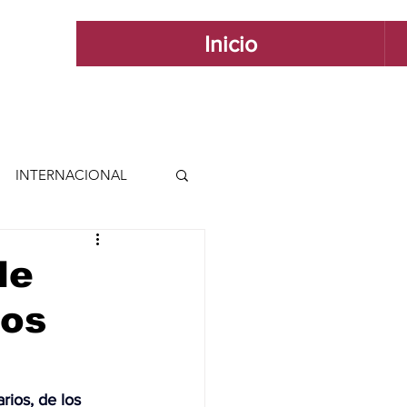
Inicio
INTERNACIONAL
 INTERNACIONAL
de
Los
 Y ESTILO
GUADALAJARA
rios, de los 