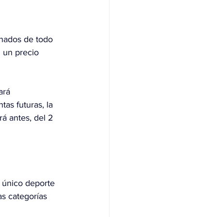
onados de todo 
 un precio 
ará 
tas futuras, la 
rá antes, del 2 
n único deporte 
as categorías 