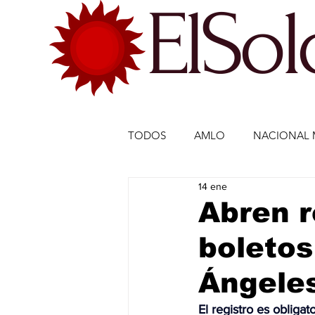
ElSo
TODOS
AMLO
NACIONAL 
14 ene
ECONOMÍA MÉXICO
ECO
Abren r
boletos
DEPORTES
DEPORTES
Ángele
ESTADOS-POLÍTICA
ENTR
El registro es obligat