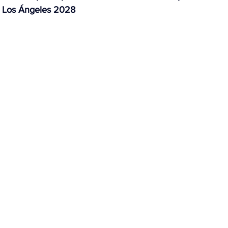
 Los Ángeles 2028
OMEX23-POLÍTICA
COAHUILA23-MANOLO JIMÉNEZ SALI
COAHUILA23-POLÍTICA
COAHUILA23-POLÍTICA
COAHUILA23-MANOLO JIMÉNEZ SALINAS
EDOMEX23-P
ELECCIONES-NACION24