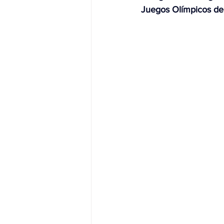
Juegos Olímpicos de
JALISCO-PABLO LEMUS
ED
EDOMEX23-DELFINA GÓMEZ
EDOMEX23-DELFINA GÓMEZ
ELECCIONES-NACION24