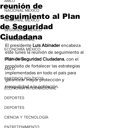
AMLO
reunión de
NACIONAL MÉXICO
seguimiento al Plan
NACIONAL MÉXICO
de Seguridad
SEGURIDAD MÉXICO
Ciudadana
INTERNACIONAL
El presidente 
Luis Abinader
 encabeza 
ECONOMÍA MÉXICO
este lunes la reunión de seguimiento al 
ECONOMÍA
Plan de Seguridad Ciudadana
, con el 
propósito de fortalecer las estrategias 
AMLO
implementadas en todo el país para 
PARTIDOS POLÍTICOS
garantizar mayor protección y 
tranquilidad a la población.
ECONOMÍA INTERNACIONAL
DEPORTES
DEPORTES
CIENCIA Y TECNOLOGÍA
ENTRETENIMIENTO