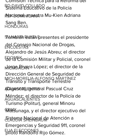
Comisión Técnica para la Reforma del 
RD-DAVID COLLADO
Sistema Educativo de la Policía 
Nacional, maestra Mu-Kien Adriana 
REP DOMINICANA
Sang Ben.
HONDURAS
SV-NAYIB BUKELE
También están presentes el presidente 
del Consejo Nacional de Drogas, 
ENCUESTAS
Alejandro de Jesús Abreu; el director 
EDOMEX
de la Comisión Militar y Policial, coronel 
Jorge Rivera López; el director de la 
MICHOACÁN
Dirección General de Seguridad de 
MICH-MORELIA-ALFONSO MARTÍNEZ
Tránsito y Transporte Terrestre 
(Digesett), general Pascual Cruz 
AGUASCALIENTES
Méndez; el director de la Policía de 
AGUASCALIENTES
Turismo (Politur), general Minoru 
CDMX
Matsunaga, y el director ejecutivo del 
Sistema Nacional de Atención a 
CLAUDIA SHEINBAUM
Emergencias y Seguridad 911, coronel 
EUA ELECCIONES
piloto Randolfo Rijo Gómez.