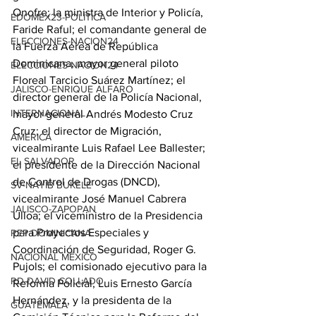
Onofre; la ministra de Interior y Policía, 
EDOMEX23-POLÍTICA
Faride Raful; el comandante general de 
ELECCIONES-NACION24
la Fuerza Aérea de República 
Dominicana, mayor general piloto 
ELECCIONES-NACION24
Floreal Tarcicio Suárez Martínez; el 
JALISCO-ENRIQUE ALFARO
director general de la Policía Nacional, 
INTERNACIONAL
mayor general Andrés Modesto Cruz 
Cruz; el director de Migración, 
AMÉRICA
vicealmirante Luis Rafael Lee Ballester; 
EL SALVADOR
el presidente de la Dirección Nacional 
de Control de Drogas (DNCD), 
SV-NAYIB BUKELE
vicealmirante José Manuel Cabrera 
JALISCO-ZAPOPAN
Ulloa; el viceministro de la Presidencia 
para Proyectos Especiales y 
REP DOMINICANA
Coordinación de Seguridad, Roger G. 
NACIONAL MÉXICO
Pujols; el comisionado ejecutivo para la 
RD-DAVID COLLADO
Reforma Policial, Luis Ernesto García 
Hernández, y la presidenta de la 
GUATEMALA