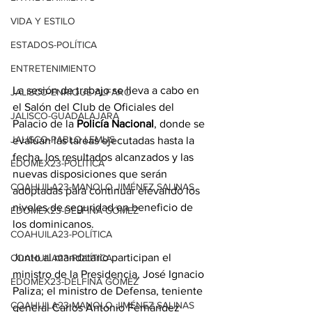
VIDA Y ESTILO
ESTADOS-POLÍTICA
ENTRETENIMIENTO
La sesión de trabajo se lleva a cabo en 
JALISCO-ENRIQUE ALFARO
el Salón del Club de Oficiales del 
JALISCO-GUADALAJARA
Palacio de la 
Policía Nacional
, donde se 
JALISCO-PABLO LEMUS
evalúan las tareas ejecutadas hasta la 
fecha, los resultados alcanzados y las 
EDOMEX23-POLÍTICA
nuevas disposiciones que serán 
COAHUILA23-MANOLO JIMÉNEZ SALINAS
adoptadas para continuar elevando los 
niveles de seguridad en beneficio de 
EDOMEX23-DELFINA GÓMEZ
los dominicanos.
COAHUILA23-POLÍTICA
Junto al mandatario participan el 
COAHUILA23-POLÍTICA
ministro de la Presidencia, José Ignacio 
EDOMEX23-DELFINA GÓMEZ
Paliza; el ministro de Defensa, teniente 
COAHUILA23-MANOLO JIMÉNEZ SALINAS
general Carlos Antonio Fernández 