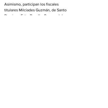
Asimismo, participan los fiscales 
titulares Milcíades Guzmán, de Santo 
Domingo Este; Rosalba Ramos, del 
Distrito Nacional; Eduard López, de 
Santo Domingo Oeste; Víctor Mejía, de 
Valverde; Zoila Agustina Rodríguez 
Ynfante, de Hermanas Mirabal; 
Wellington Matos Espinal, de Barahona; 
Ángel Darío Tejeda Fabal, de Peravia; 
Yeisin Alcántara, de Dajabón; Yorelbin 
Rivas, de Espaillat; Quirsa Milagros 
Abreu, de Santiago, y Kevin Santana, de 
La Romana.
Ver todo
Entradas relacionadas