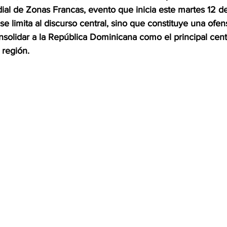
al de Zonas Francas, evento que inicia este martes 12 d
 se limita al discurso central, sino que constituye una ofen
OMEX23-POLÍTICA
COAHUILA23-MANOLO JIMÉNEZ SALI
olidar a la República Dominicana como el principal centr
 región.
COAHUILA23-POLÍTICA
COAHUILA23-POLÍTICA
COAHUILA23-MANOLO JIMÉNEZ SALINAS
EDOMEX23-P
ELECCIONES-NACION24