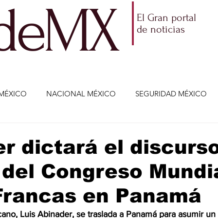
ldeMX
El Gran portal
de noticias
MÉXICO
NACIONAL MÉXICO
SEGURIDAD MÉXICO
NOMÍA
AMLO
PARTIDOS POLÍTICOS
ECONOMÍA
r dictará el discurs
 del Congreso Mundi
CIENCIA Y TECNOLOGÍA
ENTRETENIMIENTO
VIDA
Francas en Panamá
ETENIMIENTO
JALISCO-ENRIQUE ALFARO
JALISCO-
cano, Luis Abinader, se traslada a Panamá para asumir un 