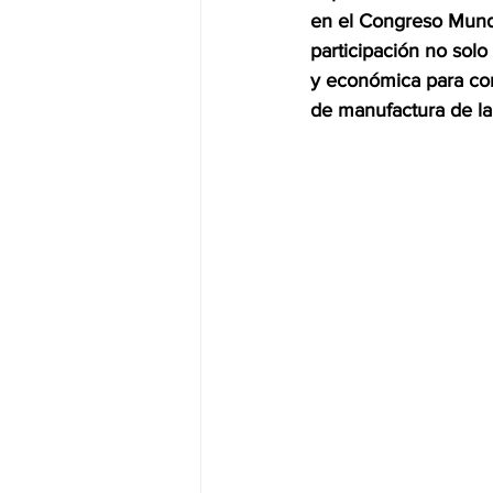
en el Congreso Mundi
participación no solo
JALISCO-PABLO LEMUS
ED
y económica para cons
de manufactura de la
EDOMEX23-DELFINA GÓMEZ
EDOMEX23-DELFINA GÓMEZ
ELECCIONES-NACION24