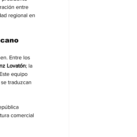
ración entre 
dad regional en 
icano
en. Entre los 
nz Lovatón
; la 
 Este equipo 
 se traduzcan 
epública 
tura comercial 