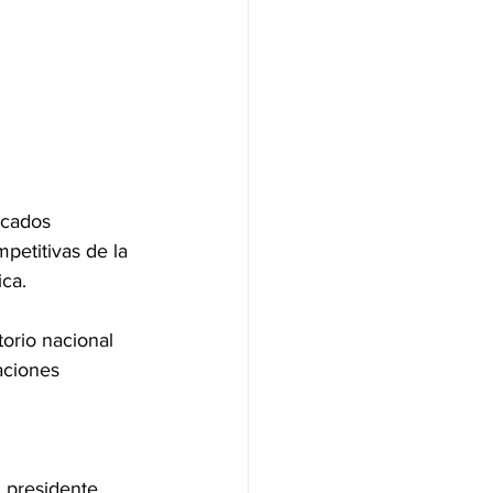
acados 
petitivas de la 
ica. 
orio nacional 
aciones 
l presidente 