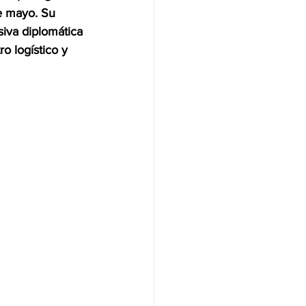
e mayo. Su 
siva diplomática 
NAS
o logístico y 
OLÍTICA