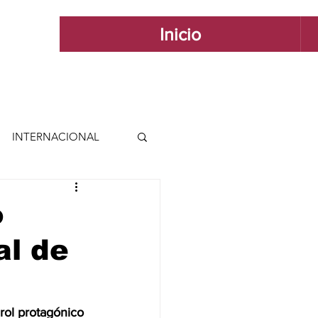
Inicio
INTERNACIONAL
 INTERNACIONAL
o
al de
 Y ESTILO
GUADALAJARA
rol protagónico 