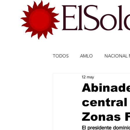
ElSo
TODOS
AMLO
NACIONAL 
12 may
ECONOMÍA MÉXICO
ECO
Abinade
central
DEPORTES
DEPORTES
Zonas 
ESTADOS-POLÍTICA
ENTR
El presidente domini