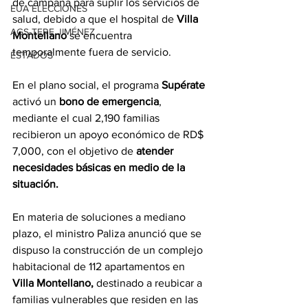
de campaña para suplir los servicios de 
EUA ELECCIONES
salud, debido a que el hospital de 
Villa 
AGS-TERE JIMÉNEZ
Montellano
 se encuentra 
temporalmente fuera de servicio.
ESTADOS
En el plano social, el programa 
Supérate
activó un 
bono de emergencia
, 
mediante el cual 2,190 familias 
recibieron un apoyo económico de RD$ 
7,000, con el objetivo de
 atender 
necesidades básicas en medio de la 
situación.
En materia de soluciones a mediano 
plazo, el ministro Paliza anunció que se 
dispuso la construcción de un complejo 
habitacional de 112 apartamentos en 
Villa Montellano,
 destinado a reubicar a 
familias vulnerables que residen en las 