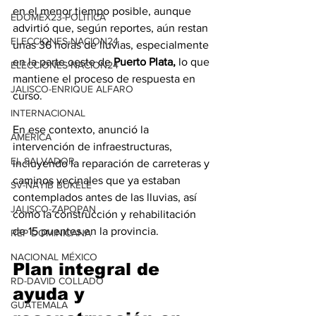
en el menor tiempo posible, aunque 
EDOMEX23-POLÍTICA
advirtió que, según reportes, aún restan 
ELECCIONES-NACION24
unas 36 horas de lluvias, especialmente 
en la parte oeste de 
Puerto Plata,
 lo que 
ELECCIONES-NACION24
mantiene el proceso de respuesta en 
JALISCO-ENRIQUE ALFARO
curso.
INTERNACIONAL
En ese contexto, anunció la 
AMÉRICA
intervención de infraestructuras, 
EL SALVADOR
incluyendo la reparación de carreteras y 
caminos vecinales que ya estaban 
SV-NAYIB BUKELE
contemplados antes de las lluvias, así 
JALISCO-ZAPOPAN
como la construcción y rehabilitación 
de 15 puentes en la provincia.
REP DOMINICANA
NACIONAL MÉXICO
Plan integral de 
RD-DAVID COLLADO
ayuda y 
GUATEMALA