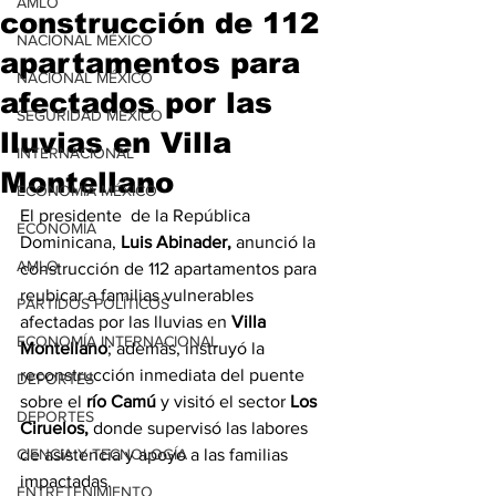
AMLO
construcción de 112
NACIONAL MÉXICO
apartamentos para
NACIONAL MÉXICO
afectados por las
SEGURIDAD MÉXICO
lluvias en Villa
INTERNACIONAL
Montellano
ECONOMÍA MÉXICO
El presidente  de la República 
ECONOMÍA
Dominicana, 
Luis Abinader,
 anunció la 
AMLO
construcción de 112 apartamentos para 
reubicar a familias vulnerables 
PARTIDOS POLÍTICOS
afectadas por las lluvias en
 Villa 
ECONOMÍA INTERNACIONAL
Montellano
; además, instruyó la 
reconstrucción inmediata del puente 
DEPORTES
sobre el 
río Camú
 y visitó el sector 
Los 
DEPORTES
Ciruelos,
 donde supervisó las labores 
CIENCIA Y TECNOLOGÍA
de asistencia y apoyo a las familias 
impactadas.
ENTRETENIMIENTO