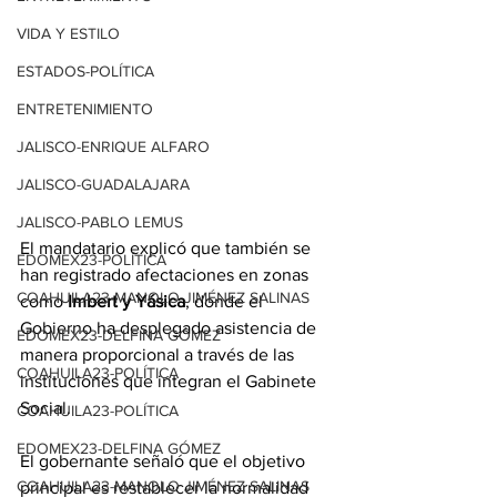
VIDA Y ESTILO
ESTADOS-POLÍTICA
ENTRETENIMIENTO
JALISCO-ENRIQUE ALFARO
JALISCO-GUADALAJARA
JALISCO-PABLO LEMUS
El mandatario explicó que también se 
EDOMEX23-POLÍTICA
han registrado afectaciones en zonas 
COAHUILA23-MANOLO JIMÉNEZ SALINAS
como 
Imbert y Yásica
, donde el 
Gobierno ha desplegado asistencia de 
EDOMEX23-DELFINA GÓMEZ
manera proporcional a través de las 
COAHUILA23-POLÍTICA
instituciones que integran el Gabinete 
Social.
COAHUILA23-POLÍTICA
EDOMEX23-DELFINA GÓMEZ
El gobernante señaló que el objetivo 
COAHUILA23-MANOLO JIMÉNEZ SALINAS
principal es restablecer la normalidad 