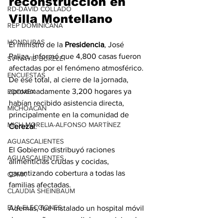
reconstrucción en 
RD-DAVID COLLADO
Villa Montellano
REP DOMINICANA
HONDURAS
El ministro de la 
Presidencia
, José 
Paliza, informó que 4,800 casas fueron 
SV-NAYIB BUKELE
afectadas por el fenómeno atmosférico. 
ENCUESTAS
De ese total, al cierre de la jornada, 
aproximadamente 3,200 hogares ya 
EDOMEX
habían recibido asistencia directa, 
MICHOACÁN
principalmente en la comunidad de 
MICH-MORELIA-ALFONSO MARTÍNEZ
Cerezal
.
AGUASCALIENTES
El Gobierno distribuyó raciones 
AGUASCALIENTES
alimenticias crudas y cocidas, 
garantizando cobertura a todas las 
CDMX
familias afectadas.
CLAUDIA SHEINBAUM
EUA ELECCIONES
Además, fue instalado un hospital móvil 