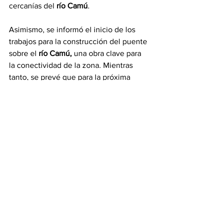
cercanías del
 río Camú
.
Asimismo, se informó el inicio de los 
trabajos para la construcción del puente 
sobre el 
río Camú,
 una obra clave para 
la conectividad de la zona. Mientras 
tanto, se prevé que para la próxima 
semana esté habilitado un paso 
provisional que permitirá mantener el 
flujo vehicular entre 
Santiago
 y 
Puerto 
Plata
 a través de la carretera turística.
En cuanto al impacto económico, el 
programa 
Promipyme
 levantó un total 
de 284 pequeños y medianos negocios 
afectados por las lluvias. De estos, 150 
han solicitado financiamiento en 
condiciones blandas para recuperar 
inventarios y reactivar sus operaciones.