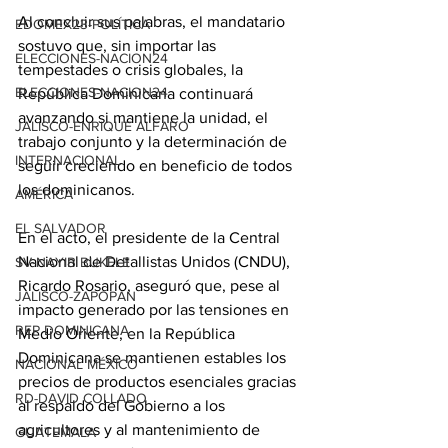
Al concluir sus palabras, el mandatario 
EDOMEX23-POLÍTICA
sostuvo que, sin importar las 
ELECCIONES-NACION24
tempestades o crisis globales, la 
ELECCIONES-NACION24
República Dominicana continuará 
avanzando si mantiene la unidad, el 
JALISCO-ENRIQUE ALFARO
trabajo conjunto y la determinación de 
INTERNACIONAL
seguir creciendo en beneficio de todos 
los dominicanos.
AMÉRICA
EL SALVADOR
En el acto, el presidente de la Central 
Nacional de Detallistas Unidos (CNDU), 
SV-NAYIB BUKELE
Ricardo Rosario, aseguró que, pese al 
JALISCO-ZAPOPAN
impacto generado por las tensiones en 
REP DOMINICANA
Medio Oriente, en la República 
Dominicana se mantienen estables los 
NACIONAL MÉXICO
precios de productos esenciales gracias 
RD-DAVID COLLADO
al respaldo del Gobierno a los 
agricultores y al mantenimiento de 
GUATEMALA