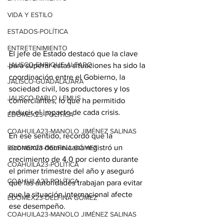
VIDA Y ESTILO
ESTADOS-POLÍTICA
ENTRETENIMIENTO
El jefe de Estado destacó que la clave 
JALISCO-ENRIQUE ALFARO
para superar estas situaciones ha sido la 
coordinación entre el Gobierno, la 
JALISCO-GUADALAJARA
sociedad civil, los productores y los 
JALISCO-PABLO LEMUS
comerciantes, lo que ha permitido 
reducir el impacto de cada crisis.
EDOMEX23-POLÍTICA
COAHUILA23-MANOLO JIMÉNEZ SALINAS
En ese sentido, recordó que la 
economía dominicana registró un 
EDOMEX23-DELFINA GÓMEZ
crecimiento de 4.0 por ciento durante 
COAHUILA23-POLÍTICA
el primer trimestre del año y aseguró 
COAHUILA23-POLÍTICA
que las autoridades trabajan para evitar 
que la situación internacional afecte 
EDOMEX23-DELFINA GÓMEZ
ese desempeño.
COAHUILA23-MANOLO JIMÉNEZ SALINAS