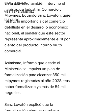
EUA ELECCIONES
En la actividad también intervino el 
ministro de Industria, Comercio y 
AGS-TERE JIMÉNEZ
Mipymes, Eduardo Sanz Lovatón, quien 
ESTADOS
resaltó la importancia del comercio 
detallista en el desarrollo económico 
nacional, al señalar que este sector 
representa aproximadamente el 11 por 
ciento del producto interno bruto 
comercial.
Asimismo, informó que desde el 
Ministerio se impulsa un plan de 
formalización para alcanzar 350 mil 
mipymes registradas al año 2028, tras 
haber formalizado ya más de 54 mil 
negocios.
Sanz Lovatón explicó que la 
formalización abre las puertas a 