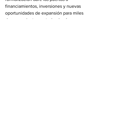
financiamientos, inversiones y nuevas 
oportunidades de expansión para miles 
de comerciantes en todo el país.
Además, destacó las medidas 
implementadas para sostener la 
estabilidad en tiempos de crisis, como 
las ferias de crédito con tasas 
preferenciales, el fortalecimiento de los 
fondos destinados a Promipyme y la 
subvención a fertilizantes, la cual ha 
contribuido a mantener precios más 
estables en productos esenciales.
Ver todo
Entradas relacionadas