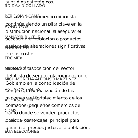
subsidios estratégicos.
RD-DAVID COLLADO
REP DOMINICANA
Indicó que el comercio minorista 
continúa siendo un pilar clave en la 
HONDURAS
distribución nacional, al asegurar el 
SV-NAYIB BUKELE
acceso de la población a productos 
básicos sin alteraciones significativas 
ENCUESTAS
en sus costos.
EDOMEX
Reiteró la disposición del sector 
MICHOACÁN
detallista de seguir colaborando con el 
MICH-MORELIA-ALFONSO MARTÍNEZ
Gobierno en la consolidación de 
AGUASCALIENTES
compras, la formalización de las 
mipymes y el fortalecimiento de los 
AGUASCALIENTES
colmados (pequeños comercios de 
CDMX
barrio donde se venden productos 
básicos) como canal principal para 
CLAUDIA SHEINBAUM
garantizar precios justos a la población.
EUA ELECCIONES