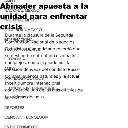
AMLO
Abinader apuesta a la
NACIONAL MÉXICO
unidad para enfrentar
NACIONAL MÉXICO
crisis
SEGURIDAD MÉXICO
Durante la clausura de la Segunda 
INTERNACIONAL
Convención Nacional de Negocios 
Detallistas, el mandatario recordó que 
ECONOMÍA MÉXICO
su gestión ha enfrentado escenarios 
ECONOMÍA
complejos, como la pandemia, la 
AMLO
inflación derivada del conflicto Rusia-
Ucrania, eventos naturales y la actual 
PARTIDOS POLÍTICOS
incertidumbre internacional, 
ECONOMÍA INTERNACIONAL
considerada una de las más difíciles de 
las últimas décadas.
DEPORTES
DEPORTES
CIENCIA Y TECNOLOGÍA
ENTRETENIMIENTO