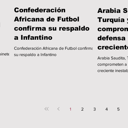
Confederación
Arabia S
Africana de Futbol
Turquía 
l
confirma su respaldo
comprom
a Infantino
defensa
crecient
Confederación Africana de Futbol confirma
binete
su respaldo a Infantino
inestabi
Arabia Saudita, 
Medio O
comprometen a 
creciente inesta
1
2
3
4
5