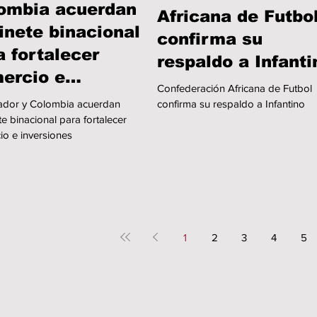
ombia acuerdan
Africana de Futbo
inete binacional
confirma su
a fortalecer
respaldo a Infanti
ercio e
Confederación Africana de Futbol
ersiones
vador y Colombia acuerdan
confirma su respaldo a Infantino
e binacional para fortalecer
io e inversiones
1
2
3
4
5