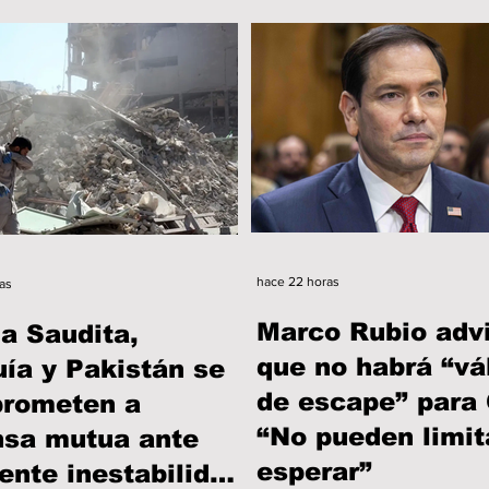
hace 22 horas
as
Marco Rubio adv
a Saudita,
que no habrá “vá
ía y Pakistán se
de escape” para
rometen a
“No pueden limit
nsa mutua ante
esperar”
ente inestabilidad