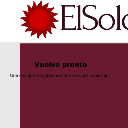
ElSo
Vuelve pronto
Una vez que se publiquen entradas, las verás aquí.