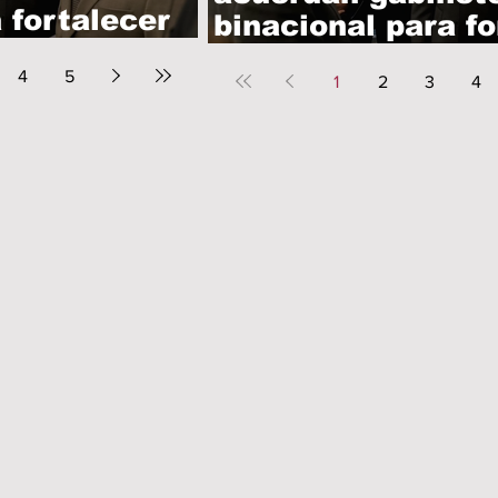
 fortalecer
binacional para fo
ersiones
comercio e invers
4
5
1
2
3
4