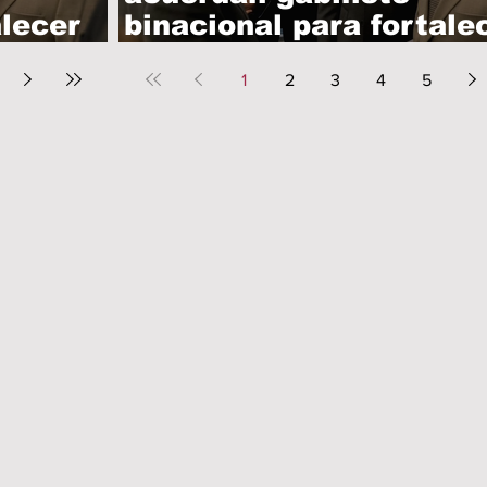
alecer
binacional para fortale
nes
comercio e inversiones
1
2
3
4
5