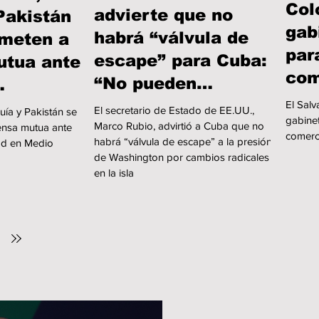
Col
advierte que no
Pakistán
gab
habrá “válvula de
meten a
par
escape” para Cuba:
utua ante
com
“No pueden
inv
limitarse a esperar”
dad en
El Sal
El secretario de Estado de EE.UU.,
uía y Pakistán se
gabinet
Marco Rubio, advirtió a Cuba que no
ente
nsa mutua ante
comerc
habrá “válvula de escape” a la presión
dad en Medio
de Washington por cambios radicales
en la isla