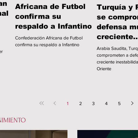
an
Africana de Futbol
Turquía y 
nal
confirma su
se compro
respaldo a Infantino
defensa m
creciente
Confederación Africana de Futbol
confirma su respaldo a Infantino
inestabili
Arabia Saudita, Turq
er
Medio Ori
comprometen a defe
creciente inestabili
Oriente
1
2
3
4
5
NIMIENTO