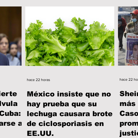
hace 22 ho
hace 22 horas
ierte
Shei
México insiste que no
lvula
más 
hay prueba que su
 Cuba:
Caso
lechuga causara brote
arse a
prom
de ciclosporiasis en
justi
EE.UU.