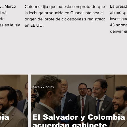
U., Marco
La presi
Cofepris dijo que no está comprobado que
abrá
afirmó qu
la lechuga producida en Guanajuato sea el
 de
investiga
origen del brote de ciclosporiasis registrado
 en la isla
43 norma
en EE.UU.
derivar 
hace 22 horas
bia
El Salvador y Colombia
acuerdan gabinete