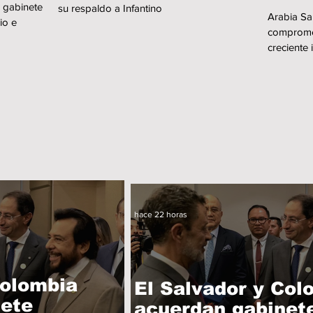
 gabinete
su respaldo a Infantino
en M
Arabia Sa
io e
comprome
creciente 
hace 22 horas
Colombia
El Salvador y Col
nete
acuerdan gabinet