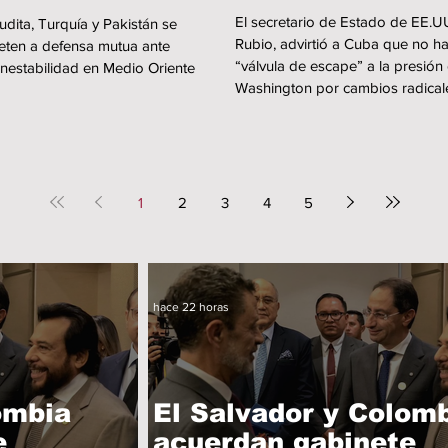
edio Oriente
El secretario de Estado de EE.U
udita, Turquía y Pakistán se
Rubio, advirtió a Cuba que no h
ten a defensa mutua ante
“válvula de escape” a la presión
inestabilidad en Medio Oriente
Washington por cambios radicales
1
2
3
4
5
hace 22 horas
ombia
El Salvador y Colom
e
acuerdan gabinete