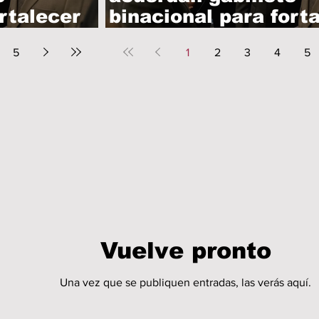
rtalecer
binacional para fort
iones
comercio e inversio
5
1
2
3
4
5
Vuelve pronto
Una vez que se publiquen entradas, las verás aquí.