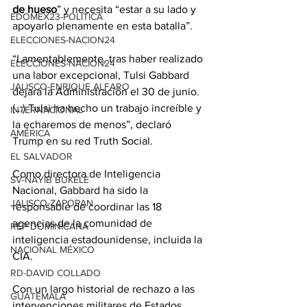
de hueso
” y necesita “estar a su lado y 
EDOMEX23-POLÍTICA
apoyarlo plenamente en esta batalla”.
ELECCIONES-NACION24
“Lamentablemente, tras haber realizado 
ELECCIONES-NACION24
una labor excepcional, Tulsi Gabbard 
JALISCO-ENRIQUE ALFARO
dejará la Administración el 30 de junio. 
(…) Tulsi ha hecho un trabajo increíble y 
INTERNACIONAL
la echaremos de menos”, declaró 
AMÉRICA
Trump en su red Truth Social.
EL SALVADOR
Como directora de Inteligencia 
SV-NAYIB BUKELE
Nacional, Gabbard ha sido la 
JALISCO-ZAPOPAN
responsable de coordinar las 18 
agencias de la comunidad de 
REP DOMINICANA
inteligencia estadounidense, incluida la 
NACIONAL MÉXICO
CIA.
RD-DAVID COLLADO
Con un largo historial de rechazo a las 
GUATEMALA
intervenciones militares de Estados 