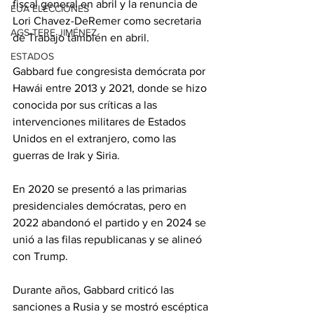
fiscal general en abril y la renuncia de 
EUA ELECCIONES
Lori Chavez-DeRemer como secretaria 
AGS-TERE JIMÉNEZ
de Trabajo también en abril.
ESTADOS
Gabbard fue congresista demócrata por 
Hawái entre 2013 y 2021, donde se hizo 
conocida por sus críticas a las 
intervenciones militares de Estados 
Unidos en el extranjero, como las 
guerras de Irak y Siria.
En 2020 se presentó a las primarias 
presidenciales demócratas, pero en 
2022 abandonó el partido y en 2024 se 
unió a las filas republicanas y se alineó 
con Trump.
Durante años, Gabbard criticó las 
sanciones a Rusia y se mostró escéptica 