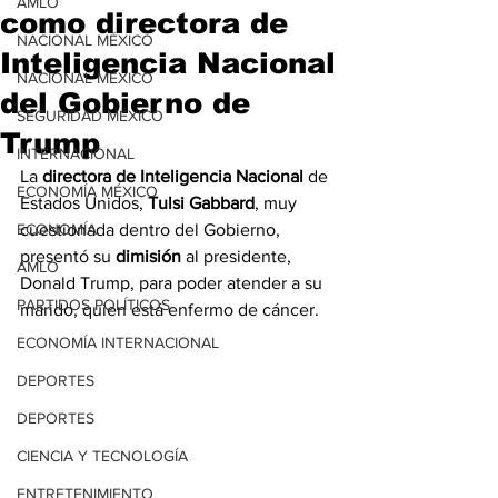
AMLO
como directora de
NACIONAL MÉXICO
Inteligencia Nacional
NACIONAL MÉXICO
del Gobierno de
SEGURIDAD MÉXICO
Trump
INTERNACIONAL
La 
directora de Inteligencia Nacional
 de 
ECONOMÍA MÉXICO
Estados Unidos, 
Tulsi
Gabbard
, muy 
ECONOMÍA
cuestionada dentro del Gobierno, 
presentó su 
dimisión
 al presidente, 
AMLO
Donald Trump, para poder atender a su 
PARTIDOS POLÍTICOS
marido, quien está enfermo de cáncer.
ECONOMÍA INTERNACIONAL
DEPORTES
DEPORTES
CIENCIA Y TECNOLOGÍA
ENTRETENIMIENTO