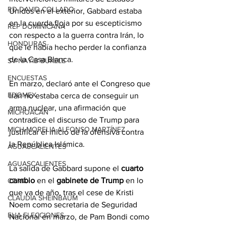
RD-DAVID COLLADO
Unidos en el exterior, Gabbard estaba 
en la cuerda floja por su escepticismo 
REP DOMINICANA
con respecto a la guerra contra Irán, lo 
HONDURAS
que le había hecho perder la confianza 
de la Casa Blanca.
SV-NAYIB BUKELE
ENCUESTAS
En marzo, declaró ante el Congreso que 
EDOMEX
Irán no estaba cerca de conseguir un 
arma nuclear, una afirmación que 
MICHOACÁN
contradice el discurso de Trump para 
MICH-MORELIA-ALFONSO MARTÍNEZ
justificar el inicio de la ofensiva contra 
la República Islámica.
AGUASCALIENTES
AGUASCALIENTES
La salida de Gabbard supone el 
cuarto 
cambio
 en el 
gabinete de Trump
 en lo 
CDMX
que va de año, tras el cese de Kristi 
CLAUDIA SHEINBAUM
Noem como secretaria de Seguridad 
EUA ELECCIONES
Nacional en marzo, de Pam Bondi como 