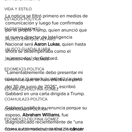
VIDA Y ESTILO
La noticia se filtró primero en medios de 
ESTADOS-POLÍTICA
comunicación y luego fue confirmada 
ENTRETENIMIENTO
por el propio Trump, quien anunció que 
el nuevo director de Inteligencia 
JALISCO-ENRIQUE ALFARO
Nacional será 
Aaron
Lukas
, quien hasta 
JALISCO-GUADALAJARA
ahora se desempeñaba como el 
‘número dos’ de Gabbard.
JALISCO-PABLO LEMUS
EDOMEX23-POLÍTICA
“Lamentablemente debo presentar mi 
COAHUILA23-MANOLO JIMÉNEZ SALINAS
renuncia, que se hará efectiva a partir 
del 30 de junio de 2026”, escribió 
EDOMEX23-DELFINA GÓMEZ
Gabbard en una carta dirigida a Trump.
COAHUILA23-POLÍTICA
Gabbard justificó su renuncia porque su 
COAHUILA23-POLÍTICA
esposo, 
Abraham
Williams
, fue 
EDOMEX23-DELFINA GÓMEZ
diagnosticado recientemente de “una 
forma extremadamente rara de 
cáncer 
COAHUILA23-MANOLO JIMÉNEZ SALINAS