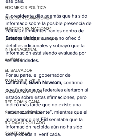
ese país.
EDOMEX23-POLÍTICA
El presidente dijo además que ha sido 
ELECCIONES-NACION24
informado sobre la posible presencia de 
ELECCIONES-NACION24
células durmientes iraníes dentro de 
Estados Unidos
, aunque no ofreció 
JALISCO-ENRIQUE ALFARO
detalles adicionales y subrayó que la 
INTERNACIONAL
información está siendo evaluada por 
AMÉRICA
las autoridades.
EL SALVADOR
Por su parte, el gobernador de 
SV-NAYIB BUKELE
California, Gavin Newsom
, confirmó 
que funcionarios federales alertaron al 
JALISCO-ZAPOPAN
estado sobre estas afirmaciones, pero 
REP DOMINICANA
indicó más tarde que no existe una 
“amenaza inminente”, mientras que el 
NACIONAL MÉXICO
memorando del 
FBI
 señalaba que la 
RD-DAVID COLLADO
información recibida aún no ha sido 
GUATEMALA
comprobada ni verificada.