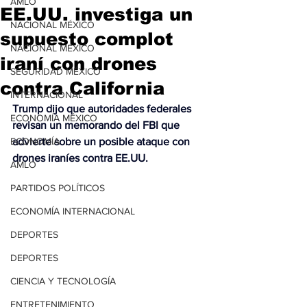
AMLO
EE.UU. investiga un
NACIONAL MÉXICO
supuesto complot
NACIONAL MÉXICO
iraní con drones
SEGURIDAD MÉXICO
contra California
INTERNACIONAL
Trump dijo que autoridades federales 
ECONOMÍA MÉXICO
revisan un memorando del FBI que 
ECONOMÍA
advierte sobre un posible ataque con 
drones iraníes contra EE.UU.
AMLO
PARTIDOS POLÍTICOS
ECONOMÍA INTERNACIONAL
DEPORTES
DEPORTES
CIENCIA Y TECNOLOGÍA
ENTRETENIMIENTO