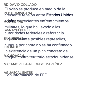
RD-DAVID COLLADO
El aviso se produce en medio de la 
REP DOMINICANA
creciente tensión entre 
Estados Unidos
e 
Irán
 tras recientes enfrentamientos 
HONDURAS
militares, lo que ha llevado a las 
SV-NAYIB BUKELE
autoridades federales a reforzar la 
ENCUESTAS
vigilancia ante posibles represalias, 
aunque por ahora no se ha confirmado 
EDOMEX
la existencia de un plan concreto de 
MICHOACÁN
ataque contra territorio estadounidense.
MICH-MORELIA-ALFONSO MARTÍNEZ
AGUASCALIENTES
Con información de EFE.
AGUASCALIENTES
CDMX
CLAUDIA SHEINBAUM
Ver todo
Entradas relacionadas
EUA ELECCIONES