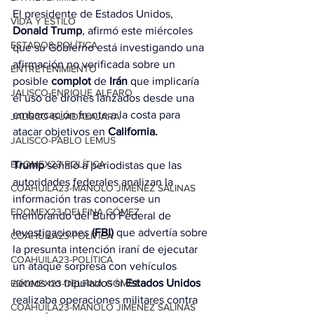
El presidente de Estados Unidos, 
VIDA Y ESTILO
Donald Trump
, afirmó este miércoles 
ESTADOS-POLÍTICA
que su Gobierno está investigando una 
afirmación no verificada sobre un 
ENTRETENIMIENTO
posible 
complot
 de 
Irán
 que implicaría 
JALISCO-ENRIQUE ALFARO
el uso de drones lanzados desde una 
embarcación frente a la costa para 
JALISCO-GUADALAJARA
atacar objetivos en 
California.
JALISCO-PABLO LEMUS
EDOMEX23-POLÍTICA
Trump
 señaló a periodistas que las 
autoridades federales analizan la 
COAHUILA23-MANOLO JIMÉNEZ SALINAS
información tras conocerse un 
EDOMEX23-DELFINA GÓMEZ
memorando del Buró Federal de 
Investigaciones 
(FBI)
 que advertía sobre 
COAHUILA23-POLÍTICA
la presunta intención iraní de ejecutar 
COAHUILA23-POLÍTICA
un ataque sorpresa con vehículos 
aéreos no tripulados si 
Estados Unidos
EDOMEX23-DELFINA GÓMEZ
realizaba operaciones militares contra 
COAHUILA23-MANOLO JIMÉNEZ SALINAS