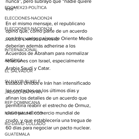
nunca”, pero subrayó que “nadie quiere 
EDOMEX23-POLÍTICA
eso”.
ELECCIONES-NACION24
En el mismo mensaje, el republicano 
ELECCIONES-NACION24
opinó que, como parte de un acuerdo 
con Irán, varios países de Oriente Medio 
JALISCO-ENRIQUE ALFARO
deberían además adherirse a los 
INTERNACIONAL
Acuerdos de Abraham para normalizar 
AMÉRICA
relaciones con Israel, especialmente 
Arabia Saudí y Catar.
EL SALVADOR
SV-NAYIB BUKELE
Estados Unidos e Irán han intensificado 
los contactos en los últimos días y 
JALISCO-ZAPOPAN
afinan los detalles de un acuerdo que 
REP DOMINICANA
permitiría reabrir el estrecho de Ormuz, 
clave para el comercio mundial de 
NACIONAL MÉXICO
crudo, y que establecería una tregua de 
RD-DAVID COLLADO
60 días para negociar un pacto nuclear.
GUATEMALA