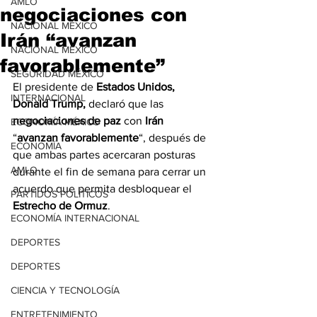
AMLO
negociaciones con
NACIONAL MÉXICO
Irán “avanzan
NACIONAL MÉXICO
favorablemente”
SEGURIDAD MÉXICO
El presidente de 
Estados Unidos, 
INTERNACIONAL
Donald Trump,
 declaró que las 
negociaciones de paz
 con 
Irán
ECONOMÍA MÉXICO
“
avanzan favorablemente
“, después de 
ECONOMÍA
que ambas partes acercaran posturas 
AMLO
durante el fin de semana para cerrar un 
acuerdo que permita desbloquear el 
PARTIDOS POLÍTICOS
Estrecho de Ormuz
.
ECONOMÍA INTERNACIONAL
DEPORTES
DEPORTES
CIENCIA Y TECNOLOGÍA
ENTRETENIMIENTO