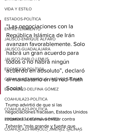
VIDA Y ESTILO
ESTADOS-POLÍTICA
“Las negociaciones con la 
ENTRETENIMIENTO
República Islámica de Irán 
JALISCO-ENRIQUE ALFARO
avanzan favorablemente. Solo 
JALISCO-GUADALAJARA
habrá un gran acuerdo para 
JALISCO-PABLO LEMUS
todos o no habrá ningún 
EDOMEX23-POLÍTICA
acuerdo en absoluto”, declaró 
el mandatario en su red Truth 
COAHUILA23-MANOLO JIMÉNEZ SALINAS
Social.
EDOMEX23-DELFINA GÓMEZ
COAHUILA23-POLÍTICA
Trump advirtió de que si las 
COAHUILA23-POLÍTICA
negociaciones fracasan, Estados Unidos 
retomará la ofensiva militar contra 
EDOMEX23-DELFINA GÓMEZ
Teherán “más grande y fuerte que 
COAHUILA23-MANOLO JIMÉNEZ SALINAS