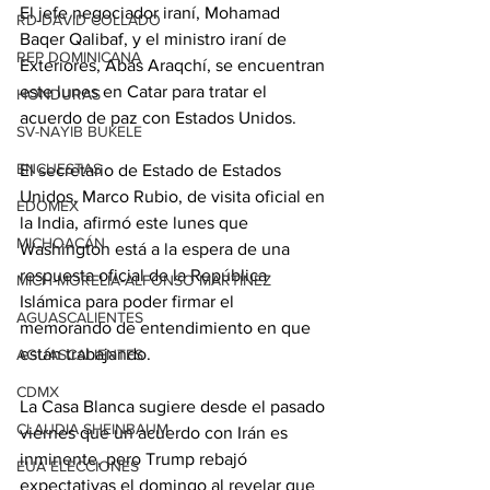
El jefe negociador iraní, Mohamad 
RD-DAVID COLLADO
Baqer Qalibaf, y el ministro iraní de 
REP DOMINICANA
Exteriores, Abás Araqchí, se encuentran 
este lunes en Catar para tratar el 
HONDURAS
acuerdo de paz con Estados Unidos.
SV-NAYIB BUKELE
ENCUESTAS
El secretario de Estado de Estados 
Unidos, Marco Rubio, de visita oficial en 
EDOMEX
la India, afirmó este lunes que 
MICHOACÁN
Washington está a la espera de una 
respuesta oficial de la República 
MICH-MORELIA-ALFONSO MARTÍNEZ
Islámica para poder firmar el 
AGUASCALIENTES
memorando de entendimiento en que 
están trabajando.
AGUASCALIENTES
CDMX
La Casa Blanca sugiere desde el pasado 
CLAUDIA SHEINBAUM
viernes que un acuerdo con Irán es 
inminente, pero Trump rebajó 
EUA ELECCIONES
expectativas el domingo al revelar que 