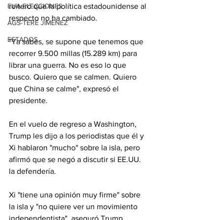
reiteró que la política estadounidense al 
EUA ELECCIONES
respecto no ha cambiado.
AGS-TERE JIMÉNEZ
ESTADOS
"Ya sabes, se supone que tenemos que 
recorrer 9.500 millas (15.289 km) para 
librar una guerra. No es eso lo que 
busco. Quiero que se calmen. Quiero 
que China se calme", expresó el 
presidente.
En el vuelo de regreso a Washington, 
Trump les dijo a los periodistas que él y 
Xi hablaron "mucho" sobre la isla, pero 
afirmó que se negó a discutir si EE.UU. 
la defendería.
Xi "tiene una opinión muy firme" sobre 
la isla y "no quiere ver un movimiento 
independentista", aseguró Trump.