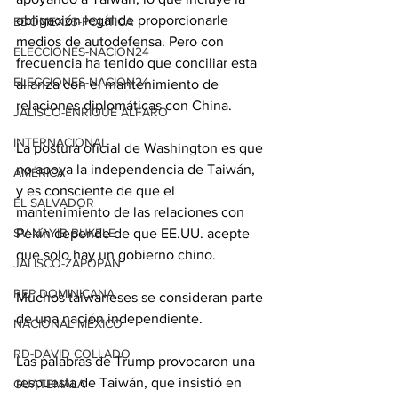
obligación legal de proporcionarle 
EDOMEX23-POLÍTICA
medios de autodefensa. Pero con 
ELECCIONES-NACION24
frecuencia ha tenido que conciliar esta 
ELECCIONES-NACION24
alianza con el mantenimiento de 
relaciones diplomáticas con China.
JALISCO-ENRIQUE ALFARO
INTERNACIONAL
La postura oficial de Washington es que 
no apoya la independencia de Taiwán, 
AMÉRICA
y es consciente de que el 
EL SALVADOR
mantenimiento de las relaciones con 
Pekín depende de que EE.UU. acepte 
SV-NAYIB BUKELE
que solo hay un gobierno chino.
JALISCO-ZAPOPAN
REP DOMINICANA
Muchos taiwaneses se consideran parte 
de una nación independiente.
NACIONAL MÉXICO
RD-DAVID COLLADO
Las palabras de Trump provocaron una 
respuesta de Taiwán, que insistió en 
GUATEMALA