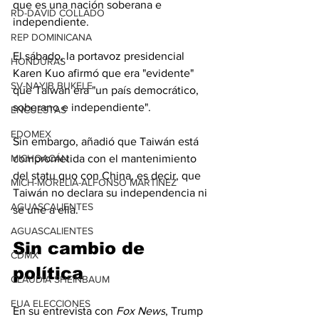
que es una nación soberana e 
RD-DAVID COLLADO
independiente.
REP DOMINICANA
El sábado, la portavoz presidencial 
HONDURAS
Karen Kuo afirmó que era "evidente" 
SV-NAYIB BUKELE
que Taiwán era "un país democrático, 
soberano e independiente".
ENCUESTAS
EDOMEX
Sin embargo, añadió que Taiwán está 
comprometida con el mantenimiento 
MICHOACÁN
del statu quo con China, es decir, que 
MICH-MORELIA-ALFONSO MARTÍNEZ
Taiwán no declara su independencia ni 
AGUASCALIENTES
se une a ella.
AGUASCALIENTES
Sin cambio de 
CDMX
política
CLAUDIA SHEINBAUM
EUA ELECCIONES
En su entrevista con 
Fox News
, Trump 