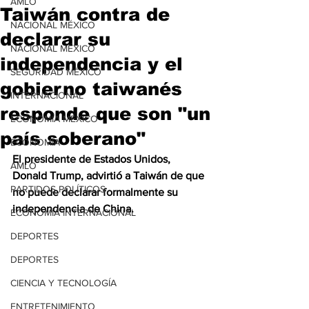
AMLO
Taiwán contra de
NACIONAL MÉXICO
declarar su
NACIONAL MÉXICO
independencia y el
SEGURIDAD MÉXICO
gobierno taiwanés
INTERNACIONAL
responde que son "un
ECONOMÍA MÉXICO
país soberano"
ECONOMÍA
El presidente de Estados Unidos, 
AMLO
Donald Trump, advirtió a Taiwán de que 
PARTIDOS POLÍTICOS
no puede declarar formalmente su 
independencia de China.
ECONOMÍA INTERNACIONAL
DEPORTES
DEPORTES
CIENCIA Y TECNOLOGÍA
ENTRETENIMIENTO