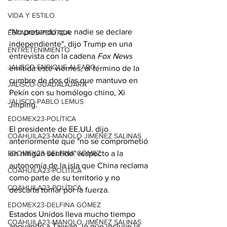
VIDA Y ESTILO
"No pretendo que nadie se declare 
ESTADOS-POLÍTICA
independiente", dijo Trump en una 
ENTRETENIMIENTO
entrevista con la cadena 
Fox News
JALISCO-ENRIQUE ALFARO
emitida este viernes, al término de la 
cumbre de dos días que mantuvo en 
JALISCO-GUADALAJARA
Pekín con su homólogo chino, Xi 
JALISCO-PABLO LEMUS
Jinping.
EDOMEX23-POLÍTICA
El presidente de EE.UU. dijo 
COAHUILA23-MANOLO JIMÉNEZ SALINAS
anteriormente que "no se comprometió 
en ningún sentido" respecto a la 
EDOMEX23-DELFINA GÓMEZ
autonomía de la isla que China reclama 
COAHUILA23-POLÍTICA
como parte de su territorio y no 
COAHUILA23-POLÍTICA
descarta tomar por la fuerza.
EDOMEX23-DELFINA GÓMEZ
Estados Unidos lleva mucho tiempo 
COAHUILA23-MANOLO JIMÉNEZ SALINAS
apoyando a Taiwán, lo que incluye la 