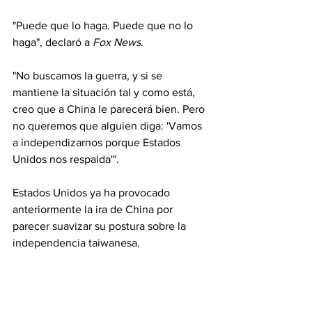
"Puede que lo haga. Puede que no lo 
haga", declaró a 
Fox News
.
"No buscamos la guerra, y si se 
mantiene la situación tal y como está, 
creo que a China le parecerá bien. Pero 
no queremos que alguien diga: 'Vamos 
a independizarnos porque Estados 
Unidos nos respalda'".
Estados Unidos ya ha provocado 
anteriormente la ira de China por 
parecer suavizar su postura sobre la 
independencia taiwanesa.
En febrero de 2025, el Departamento 
de Estado retiró de su página web una 
declaración en la que se reiteraba la 