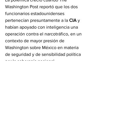
Washington Post reportó que los dos 
funcionarios estadounidenses 
pertenecían presuntamente a la 
CIA
 y 
habían apoyado con inteligencia una 
operación contra el narcotráfico, en un 
contexto de mayor presión de 
Washington sobre México en materia 
de seguridad y de sensibilidad política 
por la soberanía nacional.
La titular del Ejecutivo federal dijo que 
con el embajador estadounidense 
Ronald Johnson
 solo intercambió 
condolencias y que después 
continuarán los contactos oficiales para 
esclarecer el caso.
“Solamente nos dimos condolencias 