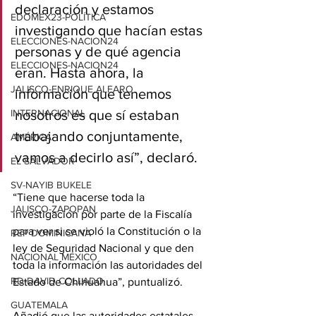
declaración y estamos 
EDOMEX23-POLÍTICA
investigando que hacían estas 
ELECCIONES-NACION24
personas y de qué agencia 
ELECCIONES-NACION24
eran. Hasta ahora, la 
JALISCO-ENRIQUE ALFARO
información que tenemos 
INTERNACIONAL
nosotros es que sí estaban 
trabajando conjuntamente, 
AMÉRICA
vamos a decirlo así”, declaró.
EL SALVADOR
SV-NAYIB BUKELE
“Tiene que hacerse toda la 
JALISCO-ZAPOPAN
investigación por parte de la Fiscalía 
para ver si se violó la Constitución o la 
REP DOMINICANA
ley de Seguridad Nacional y que den 
NACIONAL MÉXICO
toda la información las autoridades del 
RD-DAVID COLLADO
Estado de Chihuahua”, puntualizó.
GUATEMALA
Añadió que las autoridades estatales 