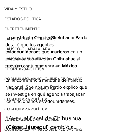
VIDA Y ESTILO
ESTADOS-POLÍTICA
ENTRETENIMIENTO
La presidenta 
Claudia Sheinbaum Pardo
JALISCO-ENRIQUE ALFARO
detalló que los 
agentes 
JALISCO-GUADALAJARA
estadounidenses
 que 
murieron
 en un 
accidente carretero en 
Chihuahua
 sí 
JALISCO-PABLO LEMUS
trabajan
 conjuntamente en 
México
.
EDOMEX23-POLÍTICA
COAHUILA23-MANOLO JIMÉNEZ SALINAS
En la conferencia matutina de Palacio 
Nacional, Sheinbaum Pardo explicó que 
EDOMEX23-DELFINA GÓMEZ
se investiga en qué agencia trabajaban 
COAHUILA23-POLÍTICA
los funcionarios estadounidenses.
COAHUILA23-POLÍTICA
“Ayer, el fiscal de Chihuahua 
EDOMEX23-DELFINA GÓMEZ
(
César Jáuregui
) cambió su 
COAHUILA23-MANOLO JIMÉNEZ SALINAS