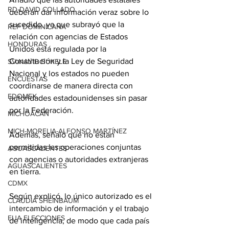
RD-DAVID COLLADO
deberán dar información veraz sobre lo 
sucedido, ya que subrayó que la 
REP DOMINICANA
relación con agencias de Estados 
HONDURAS
Unidos está regulada por la 
Constitución y la Ley de Seguridad 
SV-NAYIB BUKELE
Nacional y los estados no pueden 
ENCUESTAS
coordinarse de manera directa con 
EDOMEX
autoridades estadounidenses sin pasar 
por la Federación.
MICHOACÁN
MICH-MORELIA-ALFONSO MARTÍNEZ
Además, señaló que no están 
permitidas las operaciones conjuntas 
AGUASCALIENTES
con agencias o autoridades extranjeras 
AGUASCALIENTES
en tierra.
CDMX
Según explicó, lo único autorizado es el 
CLAUDIA SHEINBAUM
intercambio de información y el trabajo 
EUA ELECCIONES
de inteligencia, de modo que cada país 