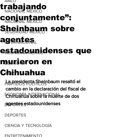
AMLO
trabajando
NACIONAL MÉXICO
conjuntamente”:
NACIONAL MÉXICO
Sheinbaum sobre
SEGURIDAD MÉXICO
agentes
INTERNACIONAL
estadounidenses que
ECONOMÍA MÉXICO
murieron en
ECONOMÍA
Chihuahua
AMLO
La presidenta Sheinbaum resaltó el 
PARTIDOS POLÍTICOS
cambio en la declaración del fiscal de 
ECONOMÍA INTERNACIONAL
Chihuahua sobre la muerte de dos 
agentes estadounidenses
DEPORTES
DEPORTES
CIENCIA Y TECNOLOGÍA
ENTRETENIMIENTO