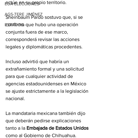
actúe en su propio territorio.
EUA ELECCIONES
AGS-TERE JIMÉNEZ
Sheinbaum Pardo sostuvo que, si se 
confirma que hubo una operación 
ESTADOS
conjunta fuera de ese marco, 
corresponderá revisar las acciones 
legales y diplomáticas procedentes.
Incluso advirtió que habría un 
extrañamiento formal y una solicitud 
para que cualquier actividad de 
agencias estadounidenses en México 
se ajuste estrictamente a la legislación 
nacional.
La mandataria mexicana también dijo 
que deberán pedirse explicaciones 
tanto a la 
Embajada de Estados Unidos
como al Gobierno de Chihuahua.