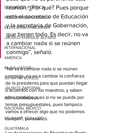
reunión. ¿Por qué? Pues porque 
EDOMEX23-POLÍTICA
está el secretario de Educación 
ELECCIONES-NACION24
y la secretaria de Gobernación, 
ELECCIONES-NACION24
que tienen todo. Es decir, no va 
JALISCO-ENRIQUE ALFARO
a cambiar nada si se reúnen 
INTERNACIONAL
conmigo”, señaló.
AMÉRICA
EL SALVADOR
“No va a cambiar nada si se reúnen 
conmigo, no va a cambiar la confianza 
SV-NAYIB BUKELE
de la presidenta para que puedan llegar 
JALISCO-ZAPOPAN
a acuerdos con los maestros, y saben 
ellos también pues si no se puede por 
REP DOMINICANA
temas presupuestales, pues tampoco 
NACIONAL MÉXICO
vamos a ofrecer algo que no podemos 
RD-DAVID COLLADO
cumplir”, puntualizó.
GUATEMALA
Las declaraciones de Sheinbaum Pardo 