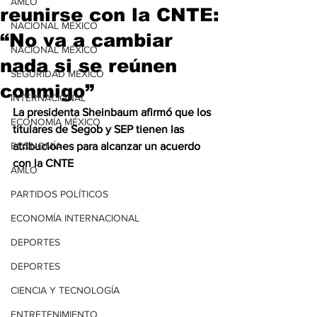
AMLO
reunirse con la CNTE:
NACIONAL MÉXICO
“No va a cambiar
NACIONAL MÉXICO
nada si se reúnen
SEGURIDAD MÉXICO
conmigo”
INTERNACIONAL
La presidenta Sheinbaum afirmó que los 
ECONOMÍA MÉXICO
titulares de Segob y SEP tienen las 
ECONOMÍA
atribuciones para alcanzar un acuerdo 
con la CNTE
AMLO
PARTIDOS POLÍTICOS
ECONOMÍA INTERNACIONAL
DEPORTES
DEPORTES
CIENCIA Y TECNOLOGÍA
ENTRETENIMIENTO