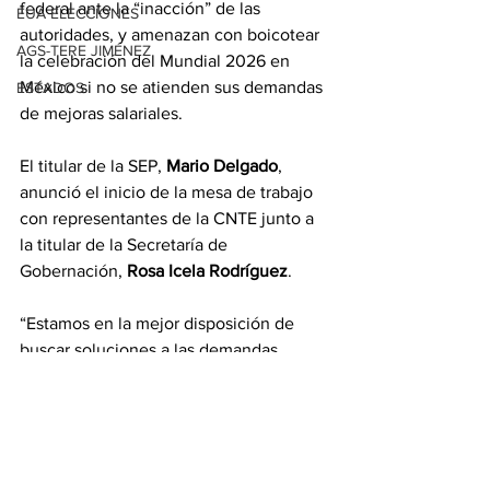
federal ante la “inacción” de las 
EUA ELECCIONES
autoridades, y amenazan con boicotear 
AGS-TERE JIMÉNEZ
la celebración del Mundial 2026 en 
México si no se atienden sus demandas 
ESTADOS
de mejoras salariales.
El titular de la SEP, 
Mario Delgado
, 
anunció el inicio de la mesa de trabajo 
con representantes de la CNTE junto a 
la titular de la Secretaría de 
Gobernación, 
Rosa Icela Rodríguez
.
“Estamos en la mejor disposición de 
buscar soluciones a las demandas 
legítimas del magisterio”, subrayó 
Delgado Carrillo a través de sus redes 
sociales.