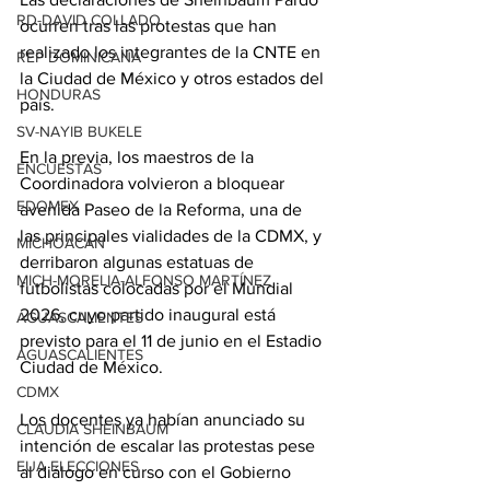
RD-DAVID COLLADO
ocurren tras las protestas que han 
realizado los integrantes de la CNTE en 
REP DOMINICANA
la Ciudad de México y otros estados del 
HONDURAS
país.
SV-NAYIB BUKELE
En la previa, los maestros de la 
ENCUESTAS
Coordinadora volvieron a bloquear 
EDOMEX
avenida Paseo de la Reforma, una de 
las principales vialidades de la CDMX, y 
MICHOACÁN
derribaron algunas estatuas de 
MICH-MORELIA-ALFONSO MARTÍNEZ
futbolistas colocadas por el Mundial 
2026, cuyo partido inaugural está 
AGUASCALIENTES
previsto para el 11 de junio en el Estadio 
AGUASCALIENTES
Ciudad de México.
CDMX
Los docentes ya habían anunciado su 
CLAUDIA SHEINBAUM
intención de escalar las protestas pese 
EUA ELECCIONES
al diálogo en curso con el Gobierno 