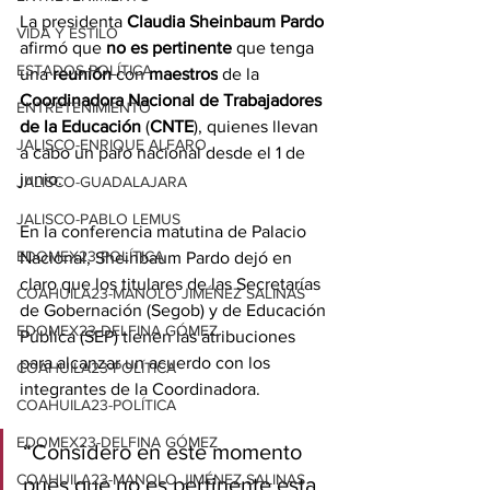
La presidenta 
Claudia Sheinbaum Pardo
VIDA Y ESTILO
afirmó que 
no es pertinente
 que tenga 
ESTADOS-POLÍTICA
una 
reunión
 con 
maestros
 de la 
Coordinadora Nacional de Trabajadores 
ENTRETENIMIENTO
de la Educación
 (
CNTE
), quienes llevan 
JALISCO-ENRIQUE ALFARO
a cabo un paro nacional desde el 1 de 
junio.
JALISCO-GUADALAJARA
JALISCO-PABLO LEMUS
En la conferencia matutina de Palacio 
EDOMEX23-POLÍTICA
Nacional, Sheinbaum Pardo dejó en 
claro que los titulares de las Secretarías 
COAHUILA23-MANOLO JIMÉNEZ SALINAS
de Gobernación (Segob) y de Educación 
EDOMEX23-DELFINA GÓMEZ
Pública (SEP) tienen las atribuciones 
para alcanzar un acuerdo con los 
COAHUILA23-POLÍTICA
integrantes de la Coordinadora.
COAHUILA23-POLÍTICA
EDOMEX23-DELFINA GÓMEZ
“Considero en este momento 
COAHUILA23-MANOLO JIMÉNEZ SALINAS
pues que no es pertinente esta 