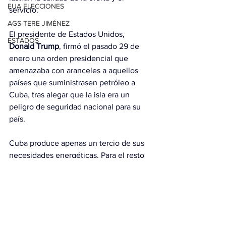
EUA ELECCIONES
servicio.
AGS-TERE JIMÉNEZ
El presidente de Estados Unidos, 
ESTADOS
Donald
 Trump
, firmó el pasado 29 de 
enero una orden presidencial que 
amenazaba con aranceles a aquellos 
países que suministrasen petróleo a 
Cuba, tras alegar que la isla era un 
peligro de seguridad nacional para su 
país.
Cuba produce apenas un tercio de sus 
necesidades energéticas. Para el resto 
recurría a importaciones de Venezuela 
(que en 2025 supusieron en torno a un 
30 por ciento del total) y, en menor 
medida, de México y Rusia.