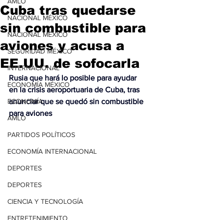
AMLO
Cuba tras quedarse
NACIONAL MÉXICO
sin combustible para
NACIONAL MÉXICO
aviones y acusa a
SEGURIDAD MÉXICO
EE.UU. de sofocarla
INTERNACIONAL
Rusia que hará lo posible para ayudar 
ECONOMÍA MÉXICO
en la crisis aeroportuaria de Cuba, tras 
ECONOMÍA
anunciar que se quedó sin combustible 
para aviones
AMLO
PARTIDOS POLÍTICOS
ECONOMÍA INTERNACIONAL
DEPORTES
DEPORTES
CIENCIA Y TECNOLOGÍA
ENTRETENIMIENTO