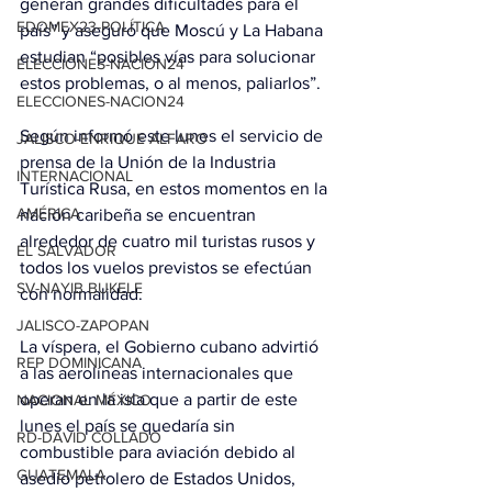
generan grandes dificultades para el 
EDOMEX23-POLÍTICA
país” y aseguró que Moscú y La Habana 
estudian “posibles vías para solucionar 
ELECCIONES-NACION24
estos problemas, o al menos, paliarlos”.
ELECCIONES-NACION24
Según informó este lunes el servicio de 
JALISCO-ENRIQUE ALFARO
prensa de la Unión de la Industria 
INTERNACIONAL
Turística Rusa, en estos momentos en la 
AMÉRICA
nación caribeña se encuentran 
alrededor de cuatro mil turistas rusos y 
EL SALVADOR
todos los vuelos previstos se efectúan 
SV-NAYIB BUKELE
con normalidad.
JALISCO-ZAPOPAN
La víspera, el Gobierno cubano advirtió 
REP DOMINICANA
a las aerolíneas internacionales que 
operan en la isla que a partir de este 
NACIONAL MÉXICO
lunes el país se quedaría sin 
RD-DAVID COLLADO
combustible para aviación debido al 
GUATEMALA
asedio petrolero de Estados Unidos, 