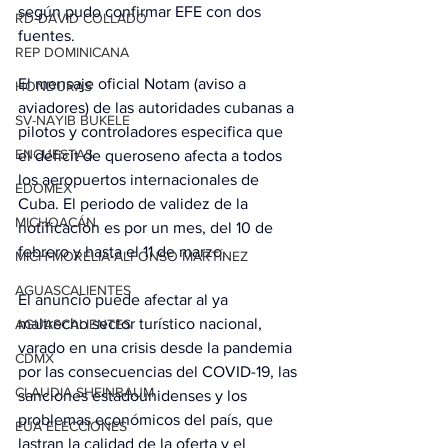
según pudo confirmar EFE con dos 
RD-DAVID COLLADO
fuentes.
REP DOMINICANA
El mensaje oficial Notam (aviso a 
HONDURAS
aviadores) de las autoridades cubanas a 
SV-NAYIB BUKELE
pilotos y controladores especifica que 
ENCUESTAS
el déficit de queroseno afecta a todos 
los aeropuertos internacionales de 
EDOMEX
Cuba. El periodo de validez de la 
MICHOACÁN
notificación es por un mes, del 10 de 
febrero y hasta el 11 de marzo.
MICH-MORELIA-ALFONSO MARTÍNEZ
AGUASCALIENTES
El anuncio puede afectar al ya 
maltrecho sector turístico nacional, 
AGUASCALIENTES
varado en una crisis desde la pandemia 
CDMX
por las consecuencias del COVID-19, las 
CLAUDIA SHEINBAUM
sanciones estadounidenses y los 
problemas económicos del país, que 
EUA ELECCIONES
lastran la calidad de la oferta y el 