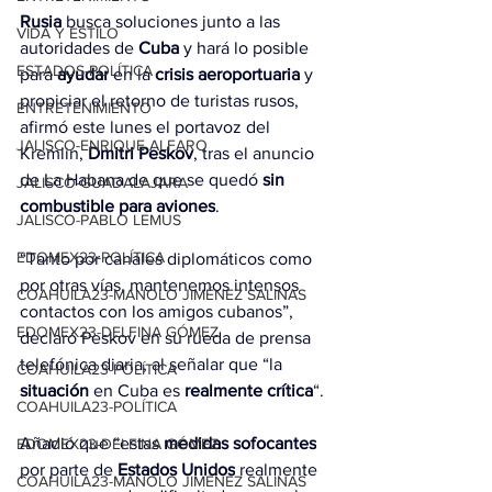
Rusia
 busca soluciones junto a las 
VIDA Y ESTILO
autoridades de 
Cuba
 y hará lo posible 
ESTADOS-POLÍTICA
para 
ayudar
 en la 
crisis aeroportuaria
 y 
propiciar el retorno de turistas rusos, 
ENTRETENIMIENTO
afirmó este lunes el portavoz del 
JALISCO-ENRIQUE ALFARO
Kremlin, 
Dmitri Peskov
, tras el anuncio 
de La Habana de que se quedó 
sin 
JALISCO-GUADALAJARA
combustible para aviones
.
JALISCO-PABLO LEMUS
EDOMEX23-POLÍTICA
“Tanto por canales diplomáticos como 
por otras vías, mantenemos intensos 
COAHUILA23-MANOLO JIMÉNEZ SALINAS
contactos con los amigos cubanos”, 
EDOMEX23-DELFINA GÓMEZ
declaró Peskov en su rueda de prensa 
telefónica diaria, al señalar que “la 
COAHUILA23-POLÍTICA
situación
 en Cuba es 
realmente crítica
“.
COAHUILA23-POLÍTICA
Añadió que “estas 
medidas sofocantes
EDOMEX23-DELFINA GÓMEZ
por parte de 
Estados Unidos
 realmente 
COAHUILA23-MANOLO JIMÉNEZ SALINAS