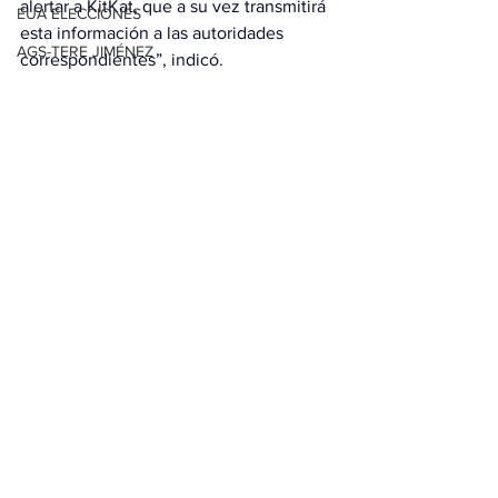
alertar a KitKat, que a su vez transmitirá 
EUA ELECCIONES
esta información a las autoridades 
AGS-TERE JIMÉNEZ
correspondientes”, indicó.
ESTADOS
Con información de EFE
Ver todo
Entradas relacionadas