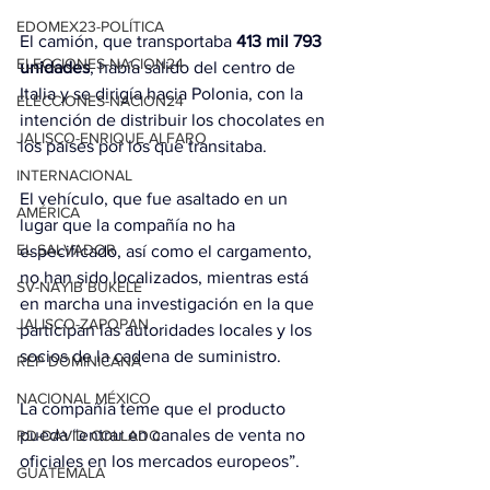
EDOMEX23-POLÍTICA
El camión, que transportaba 
413 mil 793 
ELECCIONES-NACION24
unidades
, había salido del centro de 
Italia y se dirigía hacia Polonia, con la 
ELECCIONES-NACION24
intención de distribuir los chocolates en 
JALISCO-ENRIQUE ALFARO
los países por los que transitaba.
INTERNACIONAL
El vehículo, que fue asaltado en un 
AMÉRICA
lugar que la compañía no ha 
EL SALVADOR
especificado, así como el cargamento, 
no han sido localizados, mientras está 
SV-NAYIB BUKELE
en marcha una investigación en la que 
JALISCO-ZAPOPAN
participan las autoridades locales y los 
socios de la cadena de suministro.
REP DOMINICANA
NACIONAL MÉXICO
La compañía teme que el producto 
pueda “entrar en canales de venta no 
RD-DAVID COLLADO
oficiales en los mercados europeos”.
GUATEMALA