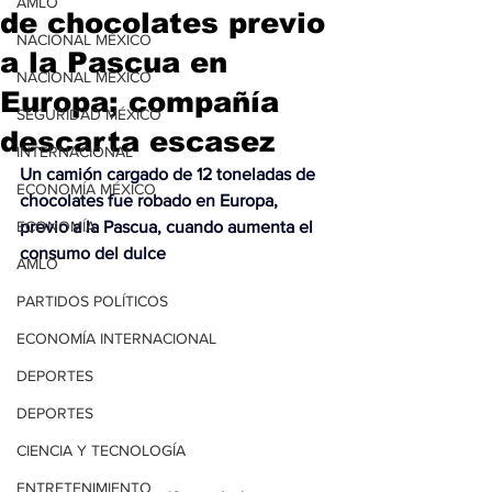
AMLO
de chocolates previo
NACIONAL MÉXICO
a la Pascua en
NACIONAL MÉXICO
Europa; compañía
SEGURIDAD MÉXICO
descarta escasez
INTERNACIONAL
Un camión cargado de 12 toneladas de 
ECONOMÍA MÉXICO
chocolates fue robado en Europa, 
ECONOMÍA
previo a la Pascua, cuando aumenta el 
consumo del dulce
AMLO
PARTIDOS POLÍTICOS
ECONOMÍA INTERNACIONAL
DEPORTES
DEPORTES
CIENCIA Y TECNOLOGÍA
ENTRETENIMIENTO