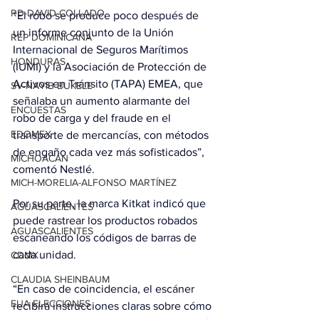
RD-DAVID COLLADO
“El robo se produce poco después de 
un informe conjunto de la Unión 
REP DOMINICANA
Internacional de Seguros Marítimos 
HONDURAS
(IUMI) y la Asociación de Protección de 
Activos en Tránsito (TAPA) EMEA, que 
SV-NAYIB BUKELE
señalaba un aumento alarmante del 
ENCUESTAS
robo de carga y del fraude en el 
EDOMEX
transporte de mercancías, con métodos 
de engaño cada vez más sofisticados”, 
MICHOACÁN
comentó Nestlé.
MICH-MORELIA-ALFONSO MARTÍNEZ
Por su parte, la marca Kitkat indicó que 
AGUASCALIENTES
puede rastrear los productos robados 
AGUASCALIENTES
escaneando los códigos de barras de 
cada unidad.
CDMX
CLAUDIA SHEINBAUM
“En caso de coincidencia, el escáner 
EUA ELECCIONES
recibirá instrucciones claras sobre cómo 