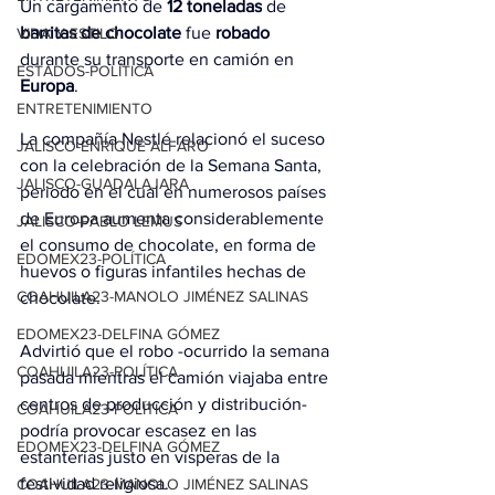
Un cargamento de 
12 toneladas
 de 
barritas de chocolate
 fue 
robado
VIDA Y ESTILO
durante su transporte en camión en 
ESTADOS-POLÍTICA
Europa
.
ENTRETENIMIENTO
La compañía Nestlé relacionó el suceso 
JALISCO-ENRIQUE ALFARO
con la celebración de la Semana Santa, 
JALISCO-GUADALAJARA
periodo en el cual en numerosos países 
de Europa aumenta considerablemente 
JALISCO-PABLO LEMUS
el consumo de chocolate, en forma de 
EDOMEX23-POLÍTICA
huevos o figuras infantiles hechas de 
COAHUILA23-MANOLO JIMÉNEZ SALINAS
chocolate.
EDOMEX23-DELFINA GÓMEZ
Advirtió que el robo -ocurrido la semana 
COAHUILA23-POLÍTICA
pasada mientras el camión viajaba entre 
centros de producción y distribución- 
COAHUILA23-POLÍTICA
podría provocar escasez en las 
EDOMEX23-DELFINA GÓMEZ
estanterías justo en vísperas de la 
festividad religiosa.
COAHUILA23-MANOLO JIMÉNEZ SALINAS