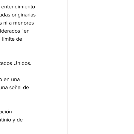
 entendimiento 
das originarias 
os ni a menores 
iderados “en 
 límite de 
tados Unidos. 
o en una 
 una señal de 
ación 
tinio y de 