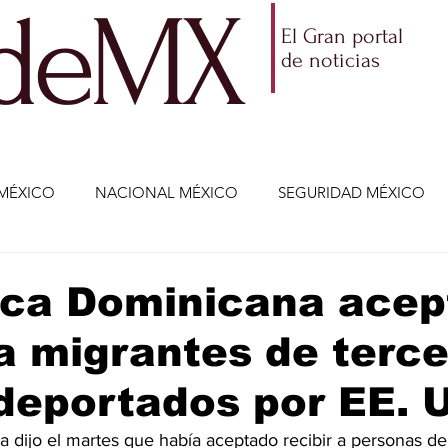
ldeMX
El Gran portal
de noticias
MÉXICO
NACIONAL MÉXICO
SEGURIDAD MÉXICO
NOMÍA
AMLO
PARTIDOS POLÍTICOS
ECONOMÍA
ica Dominicana acep
 a migrantes de terc
CIENCIA Y TECNOLOGÍA
ENTRETENIMIENTO
VIDA
deportados por EE. 
ETENIMIENTO
JALISCO-ENRIQUE ALFARO
JALISCO-
 dijo el martes que había aceptado recibir a personas de