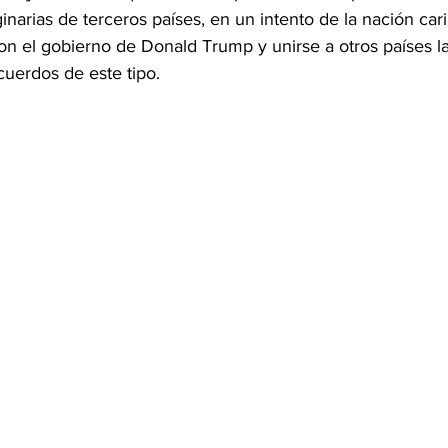
inarias de terceros países, en un intento de la nación car
con el gobierno de Donald Trump y unirse a otros países l
OMEX23-POLÍTICA
COAHUILA23-MANOLO JIMÉNEZ SALI
uerdos de este tipo.
COAHUILA23-POLÍTICA
COAHUILA23-POLÍTICA
COAHUILA23-MANOLO JIMÉNEZ SALINAS
EDOMEX23-P
ELECCIONES-NACION24