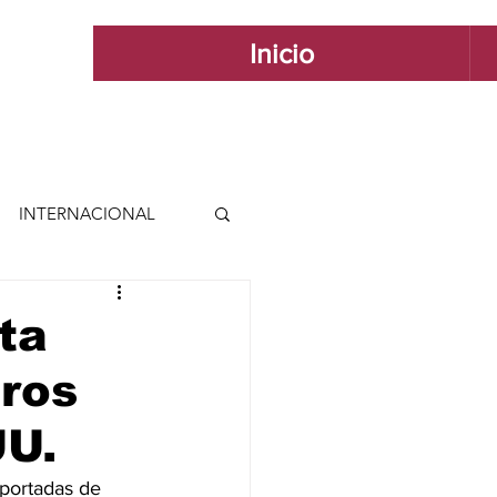
Inicio
INTERNACIONAL
 INTERNACIONAL
ta
eros
 Y ESTILO
UU.
GUADALAJARA
portadas de 