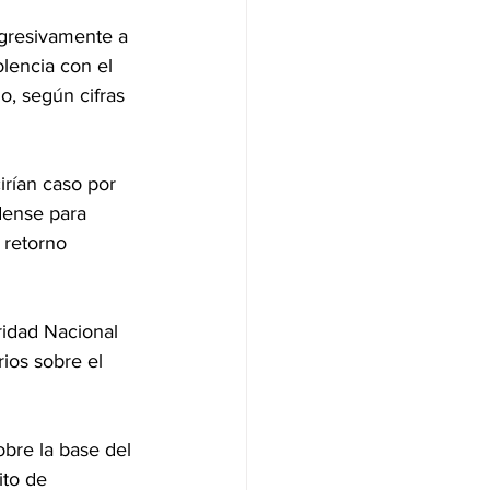
gresivamente a 
olencia con el 
, según cifras 
rían caso por 
dense para 
 retorno 
idad Nacional 
ios sobre el 
bre la base del 
ito de 