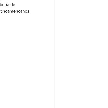
ibeña de 
atinoamericanos 
NAS
OLÍTICA