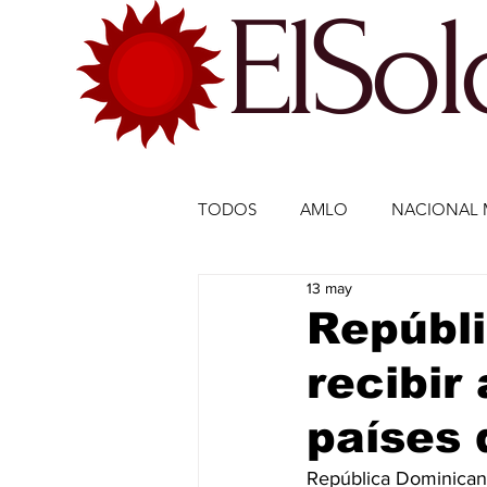
ElSo
TODOS
AMLO
NACIONAL 
13 may
ECONOMÍA MÉXICO
ECO
Repúbl
recibir
DEPORTES
DEPORTES
países 
ESTADOS-POLÍTICA
ENTR
República Dominicana