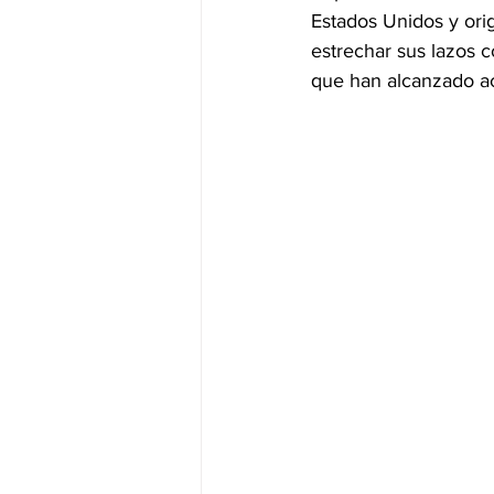
Estados Unidos y orig
estrechar sus lazos 
JALISCO-PABLO LEMUS
ED
que han alcanzado ac
EDOMEX23-DELFINA GÓMEZ
EDOMEX23-DELFINA GÓMEZ
ELECCIONES-NACION24