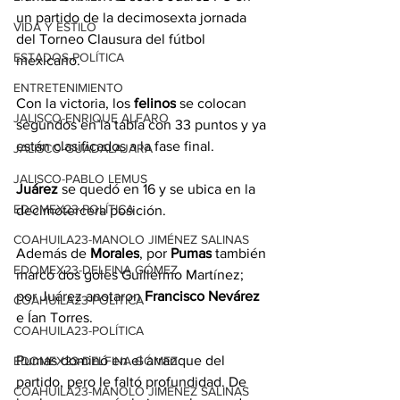
un partido de la decimosexta jornada 
VIDA Y ESTILO
del Torneo Clausura del fútbol 
ESTADOS-POLÍTICA
mexicano.
ENTRETENIMIENTO
Con la victoria, los 
felinos
 se colocan 
JALISCO-ENRIQUE ALFARO
segundos en la tabla con 33 puntos y ya 
están clasificados a la fase final.
JALISCO-GUADALAJARA
JALISCO-PABLO LEMUS
Juárez
 se quedó en 16 y se ubica en la 
EDOMEX23-POLÍTICA
decimotercera posición.
COAHUILA23-MANOLO JIMÉNEZ SALINAS
Además de 
Morales
, por 
Pumas
 también 
EDOMEX23-DELFINA GÓMEZ
marcó dos goles Guillermo Martínez; 
por Juárez anotaron 
Francisco Nevárez
COAHUILA23-POLÍTICA
e Ían Torres.
COAHUILA23-POLÍTICA
Pumas dominó en el arranque del 
EDOMEX23-DELFINA GÓMEZ
partido, pero le faltó profundidad. De 
COAHUILA23-MANOLO JIMÉNEZ SALINAS