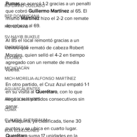
Pumas
 se acercó 1-2 gracias a un penalti 
RD-DAVID COLLADO
que cobró 
Guillermo Martínez
 al 65. El 
REP DOMINICANA
mismo 
Martínez
 hizo el 2-2 con remate 
de cabeza al 69.
HONDURAS
SV-NAYIB BUKELE
Al 85 el local remontó gracias a un 
ENCUESTAS
centro que remató de cabeza Robert 
Morales, quien selló el 4-2 en tiempo 
EDOMEX
agregado con un remate de media 
MICHOACÁN
vuelta.
MICH-MORELIA-ALFONSO MARTÍNEZ
En otro partido, el Cruz Azul empató 1-1 
AGUASCALIENTES
en su visita al 
Querétaro
, con lo que 
llegó a seis partidos consecutivos sin 
AGUASCALIENTES
ganar.
CDMX
CLAUDIA SHEINBAUM
La Máquina, ya clasificada, tiene 30 
puntos y se ubica en cuarto lugar. 
EUA ELECCIONES
Querétaro
 suma 17 unidades en la 