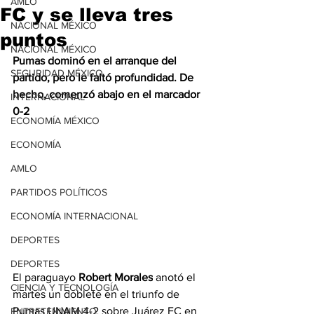
AMLO
FC y se lleva tres
NACIONAL MÉXICO
puntos
NACIONAL MÉXICO
Pumas dominó en el arranque del 
SEGURIDAD MÉXICO
partido, pero le faltó profundidad. De 
hecho, comenzó abajo en el marcador 
INTERNACIONAL
0-2
ECONOMÍA MÉXICO
ECONOMÍA
AMLO
PARTIDOS POLÍTICOS
ECONOMÍA INTERNACIONAL
DEPORTES
DEPORTES
El paraguayo 
Robert Morales
 anotó el 
CIENCIA Y TECNOLOGÍA
martes un doblete en el triunfo de 
Pumas UNAM 4-2 sobre Juárez FC en 
ENTRETENIMIENTO