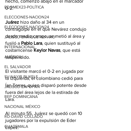
hecho, comenzó abajo en el marcador 
EDOMEX23-POLÍTICA
0-2.
ELECCIONES-NACION24
Juárez
 hizo daño al 34 en un 
ELECCIONES-NACION24
contragolpe en el que Nevárez condujo 
desde medio campo, se metió al área y 
JALISCO-ENRIQUE ALFARO
fusiló a 
Pablo Lara
, quien sustituyó al 
INTERNACIONAL
costarricense 
Keylor Navas
, que está 
AMÉRICA
suspendido.
EL SALVADOR
El visitante marcó el 0-2 en jugada por 
SV-NAYIB BUKELE
la izquierda; el colombiano cedió para 
Ían Torres, quien disparó potente desde 
JALISCO-ZAPOPAN
fuera del área lejos de la estirada de 
REP DOMINICANA
Lara.
NACIONAL MÉXICO
Al minuto 55, Juárez se quedó con 10 
RD-DAVID COLLADO
jugadores por la expulsión de Eder 
GUATEMALA
López.