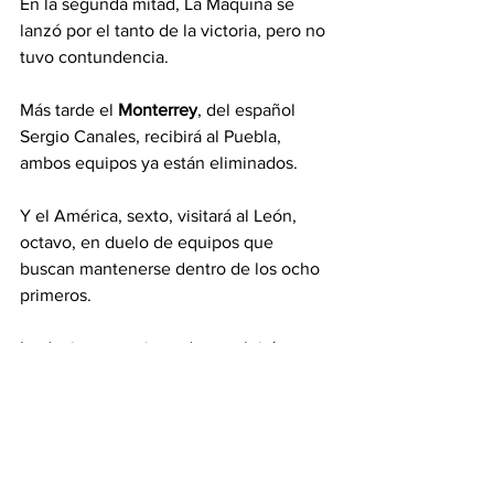
En la segunda mitad, La Máquina se 
lanzó por el tanto de la victoria, pero no 
tuvo contundencia.
Más tarde el 
Monterrey
, del español 
Sergio Canales, recibirá al Puebla, 
ambos equipos ya están eliminados.
Y el América, sexto, visitará al León, 
octavo, en duelo de equipos que 
buscan mantenerse dentro de los ocho 
primeros.
La decimosexta jornada concluirá este 
miércoles con cinco partidos.
El líder Guadalajara es favorito para salir 
victorioso del estadio del Necaxa, que 
marcha undécimo; el Pachuca, del 