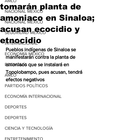
AMLO
tomarán planta de
NACIONAL MÉXICO
amoniaco en Sinaloa;
NACIONAL MÉXICO
acusan ecocidio y
SEGURIDAD MÉXICO
etnocidio
INTERNACIONAL
Pueblos indígenas de Sinaloa se 
ECONOMÍA MÉXICO
manifestarán contra la planta de 
ECONOMÍA
amoniaco que se instalará en 
Topolobampo, pues acusan, tendrá 
AMLO
efectos negativos
PARTIDOS POLÍTICOS
ECONOMÍA INTERNACIONAL
DEPORTES
DEPORTES
CIENCIA Y TECNOLOGÍA
ENTRETENIMIENTO