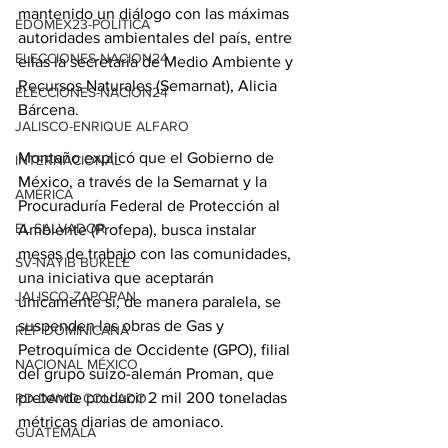
mantenido un diálogo con las máximas 
EDOMEX23-POLÍTICA
autoridades ambientales del país, entre 
ELECCIONES-NACION24
ellas la secretaria de Medio Ambiente y 
Recursos Naturales (Semarnat), Alicia 
ELECCIONES-NACION24
Bárcena.
JALISCO-ENRIQUE ALFARO
Montaño explicó que el Gobierno de 
INTERNACIONAL
México, a través de la Semarnat y la 
AMÉRICA
Procuraduría Federal de Protección al 
EL SALVADOR
Ambiente (Profepa), busca instalar 
mesas de trabajo con las comunidades, 
SV-NAYIB BUKELE
una iniciativa que aceptarán 
JALISCO-ZAPOPAN
únicamente sí, de manera paralela, se 
suspenden las obras de Gas y 
REP DOMINICANA
Petroquímica de Occidente (GPO), filial 
NACIONAL MÉXICO
del grupo suizo-alemán Proman, que 
pretende producir 2 mil 200 toneladas 
RD-DAVID COLLADO
métricas diarias de amoniaco.
GUATEMALA