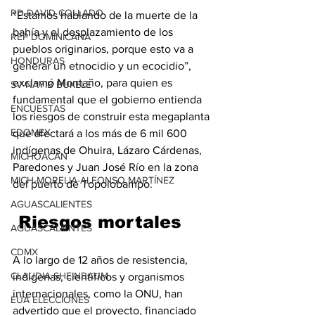
RD-DAVID COLLADO
“Estamos hablando de la muerte de la 
bahía y el desplazamiento de los 
REP DOMINICANA
pueblos originarios, porque esto va a 
HONDURAS
generar un etnocidio y un ecocidio”, 
exclamó Montaño, para quien es 
SV-NAYIB BUKELE
fundamental que el gobierno entienda 
ENCUESTAS
los riesgos de construir esta megaplanta 
EDOMEX
que afectará a los más de 6 mil 600 
indígenas de Ohuira, Lázaro Cárdenas, 
MICHOACÁN
Paredones y Juan José Río en la zona 
MICH-MORELIA-ALFONSO MARTÍNEZ
del puerto de Topolobampo.
AGUASCALIENTES
 Riesgos mortales
AGUASCALIENTES
CDMX
A lo largo de 12 años de resistencia, 
CLAUDIA SHEINBAUM
indígenas, científicos y organismos 
internacionales, como la ONU, han 
EUA ELECCIONES
advertido que el proyecto, financiado 