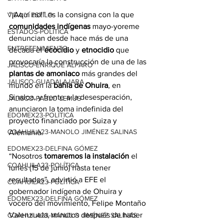
“¡Aquí no!” es la consigna con la que 
VIDA Y ESTILO
comunidades indígenas
 mayo-yoreme 
ESTADOS-POLÍTICA
denuncian desde hace más de una 
ENTRETENIMIENTO
década el 
ecocidio
 y 
etnocidio
 que 
provocaría la construcción de una de las 
JALISCO-ENRIQUE ALFARO
plantas de amoniaco
 más grandes del 
JALISCO-GUADALAJARA
mundo en la 
bahía de Ohuira
, en 
Sinaloa, y frente a la desesperación, 
JALISCO-PABLO LEMUS
anunciaron la toma indefinida del 
EDOMEX23-POLÍTICA
proyecto financiado por Suiza y 
COAHUILA23-MANOLO JIMÉNEZ SALINAS
Alemania.
EDOMEX23-DELFINA GÓMEZ
“Nosotros 
tomaremos la instalación
 el 
COAHUILA23-POLÍTICA
lunes (15 de junio) hasta tener 
resultados”, advirtió a EFE el 
COAHUILA23-POLÍTICA
gobernador indígena de Ohuira y 
EDOMEX23-DELFINA GÓMEZ
vocero del movimiento, Felipe Montaño 
Valenzuela, minutos después de haber 
COAHUILA23-MANOLO JIMÉNEZ SALINAS