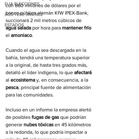
EUA ELECCIONES
con 860 millones de dólares por el 
banco público alemán KfW IPEX-Bank, 
AGS-TERE JIMÉNEZ
succionará 2 mil metros cúbicos de 
ESTADOS
agua salada
 por hora para 
mantener frío
el 
amoniaco
.
Cuando el agua sea descargada en la 
bahía, tendrá una temperatura superior 
a la original, de hasta tres grados más, 
detalló el líder indígena, lo que 
afectará
al 
ecosistema
 y, en consecuencia, a la 
pesca
, principal fuente de alimentación 
para las comunidades.
Incluso en un informe la empresa alertó 
de posibles
 fugas de gas
 que podrían 
generar 
nubes tóxicas
 en 45 kilómetros 
a la redonda, lo que podría impactar a 