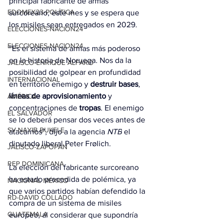
principal fabricante de armas 
EDOMEX23-POLÍTICA
surcoreano, este mes y se espera que 
los misiles sean entregados en 2029.
ELECCIONES-NACION24
ELECCIONES-NACION24
“Es el sistema de armas más poderoso 
en la historia de Noruega. Nos da la 
JALISCO-ENRIQUE ALFARO
posibilidad de golpear en profundidad 
INTERNACIONAL
en territorio enemigo y 
destruir
bases
, 
líneas de aprovisionamiento
 y 
AMÉRICA
concentraciones de 
tropas
. El enemigo 
EL SALVADOR
se lo deberá pensar dos veces antes de 
SV-NAYIB BUKELE
atacarnos”, dijo a la agencia 
NTB
 el 
diputado liberal Peter Frølich.
JALISCO-ZAPOPAN
REP DOMINICANA
La elección del fabricante surcoreano 
ha estado precedida de polémica, ya 
NACIONAL MÉXICO
que varios partidos habían defendido la 
RD-DAVID COLLADO
compra de un sistema de misiles 
GUATEMALA
europeo, al considerar que supondría 