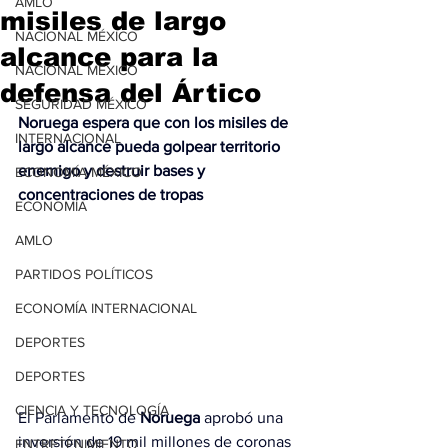
AMLO
misiles de largo
NACIONAL MÉXICO
alcance para la
NACIONAL MÉXICO
defensa del Ártico
SEGURIDAD MÉXICO
Noruega espera que con los misiles de 
INTERNACIONAL
largo alcance pueda golpear territorio 
enemigo y destruir bases y 
ECONOMÍA MÉXICO
concentraciones de tropas
ECONOMÍA
AMLO
PARTIDOS POLÍTICOS
ECONOMÍA INTERNACIONAL
DEPORTES
DEPORTES
CIENCIA Y TECNOLOGÍA
El Parlamento de 
Noruega
 aprobó una 
inversión de 19 mil millones de coronas 
ENTRETENIMIENTO