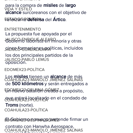
para la compra de 
misiles
 de 
largo 
VIDA Y ESTILO
alcance
 surcoreanos con el objetivo de 
ESTADOS-POLÍTICA
reforzar la 
defensa
 del 
Ártico
.
ENTRETENIMIENTO
La propuesta fue apoyada por el 
JALISCO-ENRIQUE ALFARO
Gobierno laborista en minoría y otras 
cinco formaciones políticas, incluidos 
JALISCO-GUADALAJARA
los dos principales partidos de la 
JALISCO-PABLO LEMUS
oposición.
EDOMEX23-POLÍTICA
Los 
misiles
 tienen un 
alcance
 de más 
COAHUILA23-MANOLO JIMÉNEZ SALINAS
de 
500 kilómetros
 y serán entregados a 
EDOMEX23-DELFINA GÓMEZ
un nuevo batallón creado a propósito, 
que estará localizado en el condado de 
COAHUILA23-POLÍTICA
Troms
 (norte).
COAHUILA23-POLÍTICA
El Gobierno noruego pretende firmar un 
EDOMEX23-DELFINA GÓMEZ
contrato con Hanwha Aerospace, 
COAHUILA23-MANOLO JIMÉNEZ SALINAS