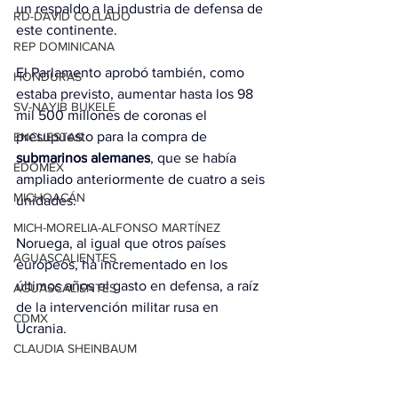
un respaldo a la industria de defensa de 
RD-DAVID COLLADO
este continente.
REP DOMINICANA
El Parlamento aprobó también, como 
HONDURAS
estaba previsto, aumentar hasta los 98 
SV-NAYIB BUKELE
mil 500 millones de coronas el 
presupuesto para la compra de 
ENCUESTAS
submarinos
alemanes
, que se había 
EDOMEX
ampliado anteriormente de cuatro a seis 
MICHOACÁN
unidades.
MICH-MORELIA-ALFONSO MARTÍNEZ
Noruega, al igual que otros países 
AGUASCALIENTES
europeos, ha incrementado en los 
últimos años el gasto en defensa, a raíz 
AGUASCALIENTES
de la intervención militar rusa en 
CDMX
Ucrania.
CLAUDIA SHEINBAUM
EUA ELECCIONES
Con información de EFE