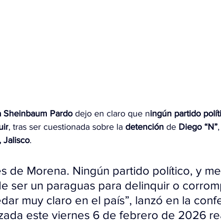
a
 Sheinbaum Pardo
 dejo en claro que n
ingún partido polít
uir
, tras ser cuestionada sobre la 
detención
 de 
Diego “N”
,
, Jalisco
.
es de Morena. Ningún partido político, y m
 ser un paraguas para delinquir o corrom
ar muy claro en el país”, lanzó en la conf
izada este viernes 6 de febrero de 2026 re