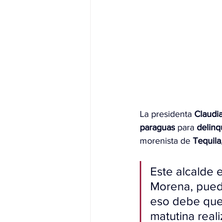
La presidenta 
Claudi
paraguas
 para 
delinq
morenista de 
Tequila
Este alcalde 
Morena, puede
eso debe qued
matutina real