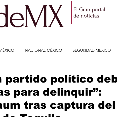
ldeMX
El Gran portal
de noticias
MÉXICO
NACIONAL MÉXICO
SEGURIDAD MÉXICO
NOMÍA
AMLO
PARTIDOS POLÍTICOS
ECONOMÍA
 partido político de
s para delinquir”:
CIENCIA Y TECNOLOGÍA
ENTRETENIMIENTO
VIDA
um tras captura del
ETENIMIENTO
JALISCO-ENRIQUE ALFARO
JALISCO-