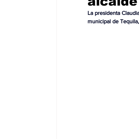
alcalde
La presidenta Claudi
JALISCO-PABLO LEMUS
ED
municipal de Tequila,
EDOMEX23-DELFINA GÓMEZ
EDOMEX23-DELFINA GÓMEZ
ELECCIONES-NACION24