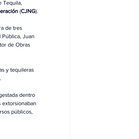
 Tequila, 
neración
 (
CJNG
).
a de tres 
 Pública, Juan 
ctor de Obras 
s y tequileras 
.
gestada dentro 
s extorsionaban 
sos públicos, 