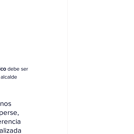
ico
 debe ser 
 alcalde 
enos 
perse, 
erencia 
alizada 