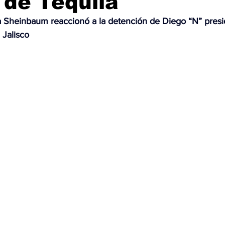
 de Tequila
a Sheinbaum reaccionó a la detención de Diego “N” presi
OMEX23-POLÍTICA
COAHUILA23-MANOLO JIMÉNEZ SALI
 Jalisco
COAHUILA23-POLÍTICA
COAHUILA23-POLÍTICA
COAHUILA23-MANOLO JIMÉNEZ SALINAS
EDOMEX23-P
ELECCIONES-NACION24