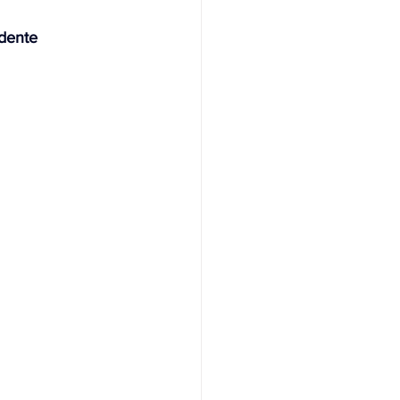
dente 
NAS
OLÍTICA