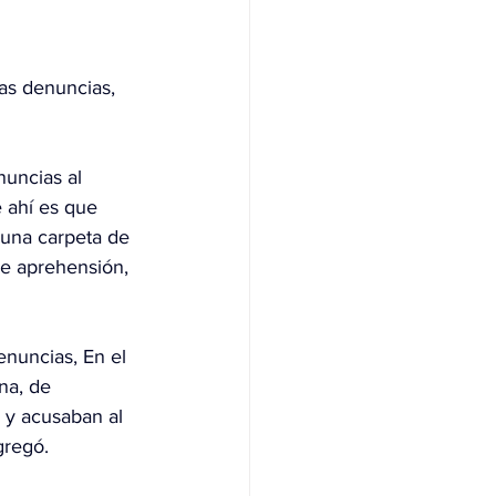
as denuncias, 
nuncias al 
 ahí es que 
 una carpeta de 
de aprehensión, 
enuncias, En el 
na, de 
 y acusaban al 
gregó.