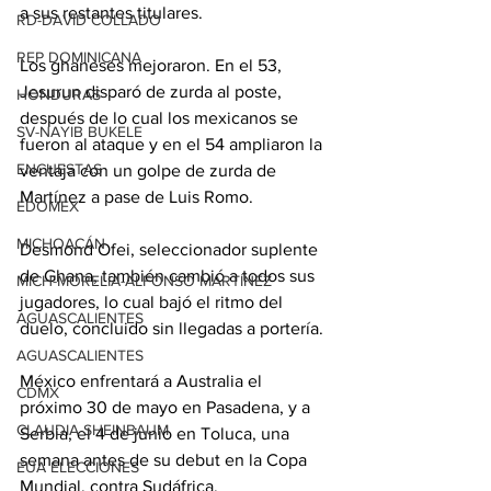
a sus restantes titulares.
RD-DAVID COLLADO
REP DOMINICANA
Los ghaneses mejoraron. En el 53, 
Jesurun disparó de zurda al poste, 
HONDURAS
después de lo cual los mexicanos se 
SV-NAYIB BUKELE
fueron al ataque y en el 54 ampliaron la 
ENCUESTAS
ventaja con un golpe de zurda de 
Martínez a pase de Luis Romo.
EDOMEX
MICHOACÁN
Desmond Ofei, seleccionador suplente 
de Ghana, también cambió a todos sus 
MICH-MORELIA-ALFONSO MARTÍNEZ
jugadores, lo cual bajó el ritmo del 
AGUASCALIENTES
duelo, concluido sin llegadas a portería.
AGUASCALIENTES
México enfrentará a Australia el 
CDMX
próximo 30 de mayo en Pasadena, y a 
CLAUDIA SHEINBAUM
Serbia, el 4 de junio en Toluca, una 
semana antes de su debut en la Copa 
EUA ELECCIONES
Mundial, contra Sudáfrica.