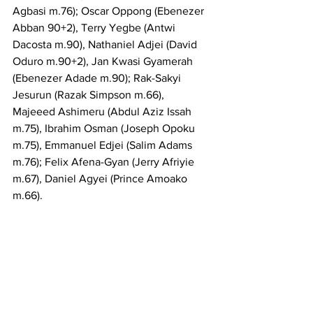
Agbasi m.76); Oscar Oppong (Ebenezer 
Abban 90+2), Terry Yegbe (Antwi 
Dacosta m.90), Nathaniel Adjei (David 
Oduro m.90+2), Jan Kwasi Gyamerah 
(Ebenezer Adade m.90); Rak-Sakyi 
Jesurun (Razak Simpson m.66), 
Majeeed Ashimeru (Abdul Aziz Issah 
m.75), Ibrahim Osman (Joseph Opoku 
m.75), Emmanuel Edjei (Salim Adams 
m.76); Felix Afena-Gyan (Jerry Afriyie 
m.67), Daniel Agyei (Prince Amoako 
m.66).
Seleccionador: Desmond Ofei.
Goles: 1-0, m.2: Brian Gutiérrez; 2-0, 
m.54: Guillermo Martínez.
Árbitro: Selvin Brown, de Honduras. 