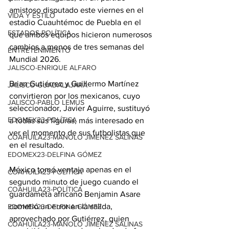
amistoso disputado este viernes en el 
VIDA Y ESTILO
estadio Cuauhtémoc de Puebla en el 
ESTADOS-POLÍTICA
que ambos equipos hicieron numerosos 
cambios a menos de tres semanas del 
ENTRETENIMIENTO
Mundial 2026.
JALISCO-ENRIQUE ALFARO
Brian Gutiérrez y Guillermo Martínez 
JALISCO-GUADALAJARA
convirtieron por los mexicanos, cuyo 
JALISCO-PABLO LEMUS
seleccionador, Javier Aguirre, sustituyó 
EDOMEX23-POLÍTICA
a todas sus figuras, más interesado en 
ver el momento de sus futbolistas que 
COAHUILA23-MANOLO JIMÉNEZ SALINAS
en el resultado.
EDOMEX23-DELFINA GÓMEZ
México tomó ventaja apenas en el 
COAHUILA23-POLÍTICA
segundo minuto de juego cuando el 
COAHUILA23-POLÍTICA
guardameta africano Benjamin Asare 
cometió un error en la salida, 
EDOMEX23-DELFINA GÓMEZ
aprovechado por Gutiérrez, quien 
COAHUILA23-MANOLO JIMÉNEZ SALINAS