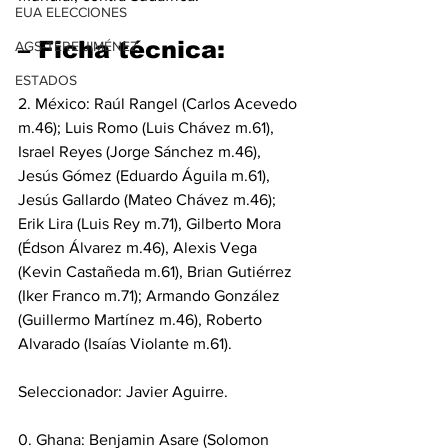
EUA ELECCIONES
– Ficha técnica:
AGS-TERE JIMÉNEZ
ESTADOS
2. México: Raúl Rangel (Carlos Acevedo 
m.46); Luis Romo (Luis Chávez m.61), 
Israel Reyes (Jorge Sánchez m.46), 
Jesús Gómez (Eduardo Águila m.61), 
Jesús Gallardo (Mateo Chávez m.46); 
Erik Lira (Luis Rey m.71), Gilberto Mora 
(Édson Álvarez m.46), Alexis Vega 
(Kevin Castañeda m.61), Brian Gutiérrez 
(Iker Franco m.71); Armando González 
(Guillermo Martínez m.46), Roberto 
Alvarado (Isaías Violante m.61).
Seleccionador: Javier Aguirre.
0. Ghana: Benjamin Asare (Solomon 