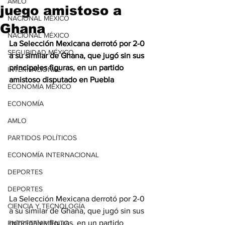
AMLO
juego amistoso a
NACIONAL MÉXICO
Ghana
NACIONAL MÉXICO
La Selección Mexicana derrotó por 2-0 
SEGURIDAD MÉXICO
a su similar de Ghana, que jugó sin sus 
principales figuras, en un partido 
INTERNACIONAL
amistoso disputado en Puebla
ECONOMÍA MÉXICO
ECONOMÍA
AMLO
PARTIDOS POLÍTICOS
ECONOMÍA INTERNACIONAL
DEPORTES
DEPORTES
La Selección Mexicana derrotó por 2-0 
CIENCIA Y TECNOLOGÍA
a su similar de Ghana, que jugó sin sus 
principales figuras, en un partido 
ENTRETENIMIENTO