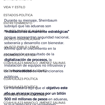
VIDA Y ESTILO
ESTADOS-POLÍTICA
Durante su mensaje, Sheinbaum 
ENTRETENIMIENTO
subrayó que las aduanas son 
JALISCO-ENRIQUE ALFARO
“instalaciones sumamente estratégicas”
porque representan seguridad nacional, 
JALISCO-GUADALAJARA
soberanía y desarrollo con bienestar. 
JALISCO-PABLO LEMUS
Afirmó que el crecimiento en la 
recaudación es resultado de la 
EDOMEX23-POLÍTICA
digitalización de procesos,
 la 
COAHUILA23-MANOLO JIMÉNEZ SALINAS
instalación de equipos no intrusivos y 
EDOMEX23-DELFINA GÓMEZ
de la 
honestidad
 de los funcionarios 
públicos.
COAHUILA23-POLÍTICA
COAHUILA23-POLÍTICA
La mandataria dijo que el 
objetivo este 
año es alcanzar ingresos por un billón 
EDOMEX23-DELFINA GÓMEZ
500 mil millones de pesos
 en aduanas, 
COAHUILA23-MANOLO JIMÉNEZ SALINAS
lo que implicaría un incremento 