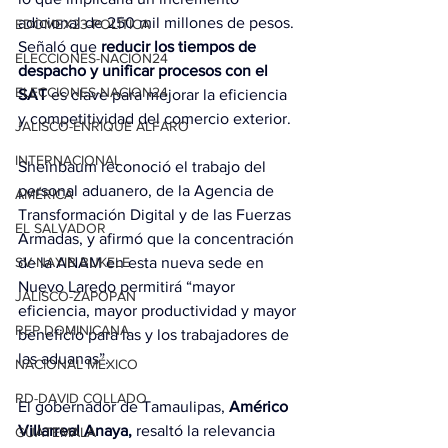
adicional de 250 mil millones de pesos. 
EDOMEX23-POLÍTICA
Señaló que 
reducir los tiempos de 
ELECCIONES-NACION24
despacho y unificar procesos con el 
ELECCIONES-NACION24
SAT
 es clave para mejorar la eficiencia 
y competitividad del comercio exterior.
JALISCO-ENRIQUE ALFARO
INTERNACIONAL
Sheinbaum reconoció el trabajo del 
personal aduanero, de la Agencia de 
AMÉRICA
Transformación Digital y de las Fuerzas 
EL SALVADOR
Armadas, y afirmó que la concentración 
SV-NAYIB BUKELE
de la ANAM en esta nueva sede en 
Nuevo Laredo permitirá “mayor 
JALISCO-ZAPOPAN
eficiencia, mayor productividad y mayor 
REP DOMINICANA
beneficio para las y los trabajadores de 
las aduanas”.
NACIONAL MÉXICO
RD-DAVID COLLADO
El gobernador de Tamaulipas, 
Américo 
Villarreal Anaya,
 resaltó la relevancia 
GUATEMALA