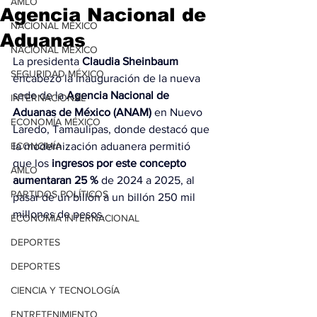
AMLO
Agencia Nacional de
NACIONAL MÉXICO
Aduanas
NACIONAL MÉXICO
La presidenta 
Claudia Sheinbaum
SEGURIDAD MÉXICO
encabezó la inauguración de la nueva 
sede de la 
Agencia Nacional de 
INTERNACIONAL
Aduanas de México (ANAM)
 en Nuevo 
ECONOMÍA MÉXICO
Laredo, Tamaulipas, donde destacó que 
ECONOMÍA
la modernización aduanera permitió 
que los 
ingresos por este concepto 
AMLO
aumentaran 25 %
 de 2024 a 2025, al 
PARTIDOS POLÍTICOS
pasar de un billón a un billón 250 mil 
millones de pesos.
ECONOMÍA INTERNACIONAL
DEPORTES
DEPORTES
CIENCIA Y TECNOLOGÍA
ENTRETENIMIENTO