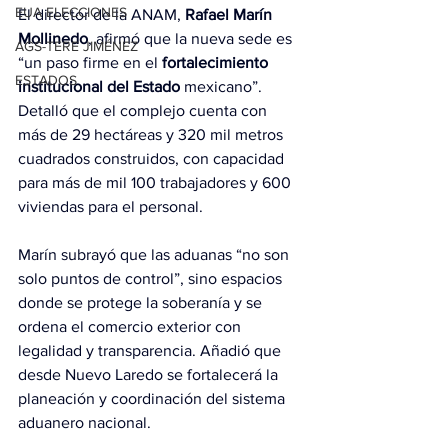
EUA ELECCIONES
El director de la ANAM, 
Rafael Marín 
Mollinedo
, afirmó que la nueva sede es 
AGS-TERE JIMÉNEZ
“un paso firme en el 
fortalecimiento 
ESTADOS
institucional del Estado
 mexicano”. 
Detalló que el complejo cuenta con 
más de 29 hectáreas y 320 mil metros 
cuadrados construidos, con capacidad 
para más de mil 100 trabajadores y 600 
viviendas para el personal.
Marín subrayó que las aduanas “no son 
solo puntos de control”, sino espacios 
donde se protege la soberanía y se 
ordena el comercio exterior con 
legalidad y transparencia. Añadió que 
desde Nuevo Laredo se fortalecerá la 
planeación y coordinación del sistema 
aduanero nacional.