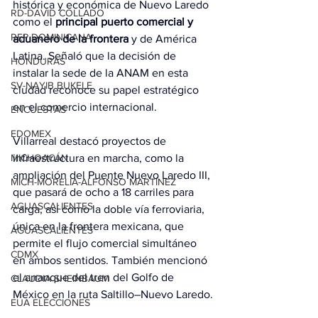
histórica y económica de Nuevo Laredo 
RD-DAVID COLLADO
como el 
principal puerto comercial y 
REP DOMINICANA
aduanero de la frontera
 y de América 
Latina. Señaló que la decisión de 
HONDURAS
instalar la sede de la ANAM en esta 
SV-NAYIB BUKELE
ciudad reconoce su papel estratégico 
en el comercio internacional.
ENCUESTAS
EDOMEX
Villarreal destacó proyectos de 
MICHOACÁN
infraestructura en marcha, como la 
ampliación del Puente Nuevo Laredo III, 
MICH-MORELIA-ALFONSO MARTÍNEZ
que pasará de ocho a 18 carriles para 
AGUASCALIENTES
carga, así como la doble vía ferroviaria, 
única en la frontera mexicana, que 
AGUASCALIENTES
permite el flujo comercial simultáneo 
CDMX
en ambos sentidos. También mencionó 
el arranque del tren del Golfo de 
CLAUDIA SHEINBAUM
México en la ruta Saltillo–Nuevo Laredo.
EUA ELECCIONES