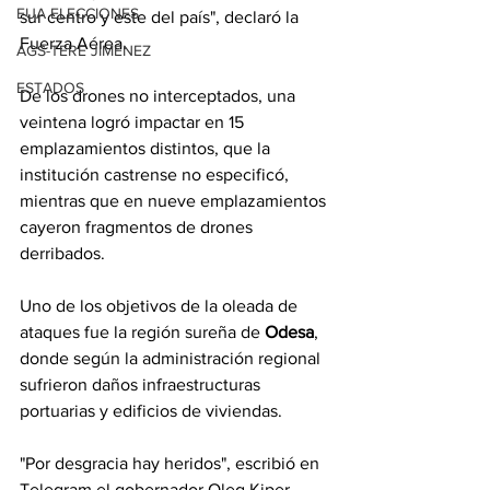
EUA ELECCIONES
sur centro y este del país", declaró la 
Fuerza Aérea.
AGS-TERE JIMÉNEZ
ESTADOS
De los drones no interceptados, una 
veintena logró impactar en 15 
emplazamientos distintos, que la 
institución castrense no especificó, 
mientras que en nueve emplazamientos 
cayeron fragmentos de drones 
derribados.
Uno de los objetivos de la oleada de 
ataques fue la región sureña de 
Odesa
, 
donde según la administración regional 
sufrieron daños infraestructuras 
portuarias y edificios de viviendas.
"Por desgracia hay heridos", escribió en 
Telegram el gobernador Oleg Kiper, 