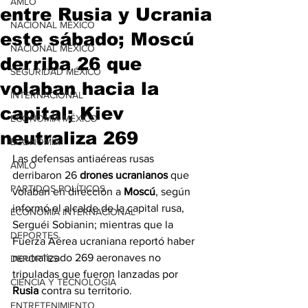
AMLO
entre Rusia y Ucrania
NACIONAL MÉXICO
este sábado; Moscú
NACIONAL MÉXICO
derriba 26 que
SEGURIDAD MÉXICO
volaban hacia la
INTERNACIONAL
capital; Kiev
ECONOMÍA MÉXICO
neutraliza 269
ECONOMÍA
Las defensas antiaéreas rusas 
AMLO
derribaron 26 
drones ucranianos
 que 
PARTIDOS POLÍTICOS
volaban en dirección a 
Moscú
, según 
informó el alcalde de la capital rusa, 
ECONOMÍA INTERNACIONAL
Serguéi Sobianin; mientras que la 
DEPORTES
Fuerza Aérea ucraniana reportó haber 
neutralizado 269 aeronaves no 
DEPORTES
tripuladas que fueron lanzadas por 
CIENCIA Y TECNOLOGÍA
Rusia
 contra su territorio.
ENTRETENIMIENTO