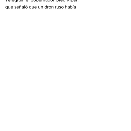
que señaló que un dron ruso había 
impactado en un edificio residencial de 
cinco plantas.
Las autoridades ucranianas también 
informaron de ataques contra la región 
de Dnipropetrovsk (centro), donde fue 
herida al menos una persona, contra la 
región capitalina de Kiev y contra la 
provincia nororiental de Järkov, donde 
fueron heridos tres hombres.
Ver todo
Entradas relacionadas