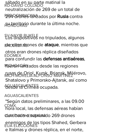
sábado en su parte matinal la 
RD-DAVID COLLADO
neutralización de 269 de un total de 
REP DOMINICANA
294 drones lanzados por 
Rusia 
contra 
su territorio durante la última noche.
HONDURAS
SV-NAYIB BUKELE
Los dispositivos no tripulados, algunos 
de ellos drones de 
ataque
, mientras que 
ENCUESTAS
otros eran drones réplica diseñados 
EDOMEX
para confundir las 
defensas antiaéreas
, 
MICHOACÁN
fueron lanzados desde las regiones 
rusas de Oriol, Kursk, Briansk, Milérovo, 
MICH-MORELIA-ALFONSO MARTÍNEZ
Shatalovo y Primorsko-Ajtarsk, así como 
AGUASCALIENTES
desde la Crimea ocupada.
AGUASCALIENTES
"Según datos preliminares, a las 09.00 
CDMX
hora local, las defensas aéreas habían 
derribado o suprimido 269 drones 
CLAUDIA SHEINBAUM
enemigos de los tipos Shahed, Gerbera 
EUA ELECCIONES
e Italmas y drones réplica, en el norte, 