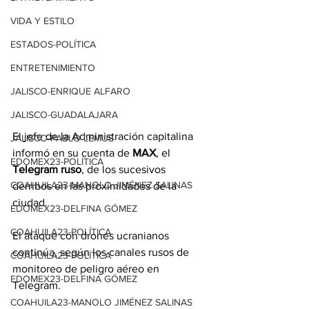
VIDA Y ESTILO
ESTADOS-POLÍTICA
ENTRETENIMIENTO
JALISCO-ENRIQUE ALFARO
JALISCO-GUADALAJARA
El jefe de la Administración capitalina 
JALISCO-PABLO LEMUS
informó en su cuenta de 
MAX
, el 
EDOMEX23-POLÍTICA
Telegram ruso
, de los sucesivos 
COAHUILA23-MANOLO JIMÉNEZ SALINAS
derribos en las proximidades de la 
ciudad.
EDOMEX23-DELFINA GÓMEZ
COAHUILA23-POLÍTICA
El ataque con drones ucranianos 
continúa, según los canales rusos de 
COAHUILA23-POLÍTICA
monitoreo de peligro aéreo en 
EDOMEX23-DELFINA GÓMEZ
Telegram.
COAHUILA23-MANOLO JIMÉNEZ SALINAS