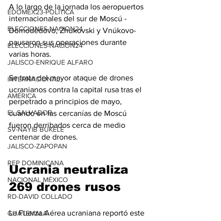
A lo largo de la jornada los aeropuertos 
EDOMEX23-POLÍTICA
internacionales del sur de Moscú -
ELECCIONES-NACION24
Domodédovo, Zhukovski y Vnúkovo- 
pausaron sus operaciones durante 
ELECCIONES-NACION24
varias horas.
JALISCO-ENRIQUE ALFARO
Se trata del mayor ataque de drones 
INTERNACIONAL
ucranianos contra la capital rusa tras el 
AMÉRICA
perpetrado a principios de mayo, 
EL SALVADOR
cuando en las cercanías de Moscú 
fueron derribados cerca de medio 
SV-NAYIB BUKELE
centenar de drones.
JALISCO-ZAPOPAN
REP DOMINICANA
Ucrania neutraliza 
NACIONAL MÉXICO
269 drones rusos
RD-DAVID COLLADO
La Fuerza Aérea ucraniana reportó este 
GUATEMALA